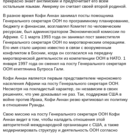
прекрасно знает английский и предпочитает его всем
остальным языкам. Америку он считает своей второй родиной.
В разное время Кофи Аннан занимал посты помощника
Генерального секретаря ООН по программному планированию,
бюджету и финансам, возглавлял Комитет по человеческим
ресурсам, был администратором Экономической комиссии по
Африке. С 1 марта 1993 года он занимал пост заместителя
Генерального секретаря ООН по миротворческим операциям.
Его имя стало широко известно в связи с вооруженным
конфликтом в Боснии, когда он согласился на передачу
миротворческой деятельности из компетенции ООН в НАТО. 1
января 1997 года он сменил на посту Генерального секретаря
ООН египтянина Бутроса Гали.
Кофи Аннан является первым представителем чернокожего
населения Африки на посту Генерального секретаря ООН.
Несмотря на покладистый характер, он независим в своих
решениях, что уже доказывал не раз. Так, поддержав США в
войне против Ирака, Кофи Аннан резко критиковал их политику
в отношении Руанды.
Свою миссию на посту Генерального секретаря ООН Кофи
Аннан видит в том, чтобы наладить отношения этой
авторитетной международной организации с США, а также
модернизировать структуру и деятельность ООН согласно