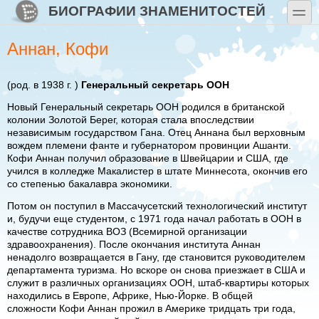
Перейти к основному содержанию
Skip to search
БИОГРАФИИ ЗНАМЕНИТОСТЕЙ
toggle
Аннан, Кофи
(род. в 1938 г. )
Генеральный секретарь ООН
Новый Генеральный секретарь ООН родился в британской
колонии Золотой Берег, которая стала впоследствии
независимым государством Гана. Отец Аннана был верховным
вождем племени фанте и губернатором провинции Ашанти.
Кофи Аннан получил образование в Швейцарии и США, где
учился в колледже Макалистер в штате Миннесота, окончив его
со степенью бакалавра экономики.
Потом он поступил в Массачусетский технологический институт
и, будучи еще студентом, с 1971 года начал работать в ООН в
качестве сотрудника ВОЗ (Всемирной организации
здравоохранения). После окончания института Аннан
ненадолго возвращается в Гану, где становится руководителем
департамента туризма. Но вскоре он снова приезжает в США и
служит в различных организациях ООН, штаб-квартиры которых
находились в Европе, Африке, Нью-Йорке. В общей
сложности Кофи Аннан прожил в Америке тридцать три года,