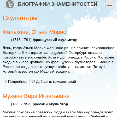
Перейти к основному содержанию
Skip to search
БИОГРАФИИ ЗНАМЕНИТОСТЕЙ
toggle
Скульпторы
Фальконе, Этьен Морис
(1716-1791)
французский скульптор
День, когда Этьен Морис Фальконе решил принять приглашение
Екатерины II и отправиться в далекий Петербург, оказался
поворотным в его судьбе. Хотя и до приезда в Россию Фальконе
входил в число крупнейших французских скульпторов, именно в
России он создал свою лучшую работу — памятник Петру I,
который известен как Медный всадник.
Подробнее
о Фальконе, Этьен Морис
Добавить комментарий
Мухина Вера Игнатьевна
(1889-1953)
русский скульптор
Многие поколения советских людей знали Мухину прежде всего
как автора знаменитой скульптурной композиции «Рабочий и