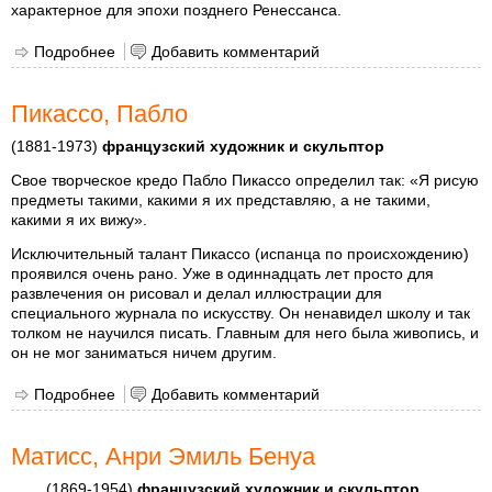
характерное для эпохи позднего Ренессанса.
Подробнее
о Микеланджело Ди Лодовико Ди Лионардо Ди
Добавить комментарий
Буонаррото Симони
Пикассо, Пабло
(1881-1973)
французский художник и скульптор
Свое творческое кредо Пабло Пикассо определил так: «Я рисую
предметы такими, какими я их представляю, а не такими,
какими я их вижу».
Исключительный талант Пикассо (испанца по происхождению)
проявился очень рано. Уже в одиннадцать лет просто для
развлечения он рисовал и делал иллюстрации для
специального журнала по искусству. Он ненавидел школу и так
толком не научился писать. Главным для него была живопись, и
он не мог заниматься ничем другим.
Подробнее
о Пикассо, Пабло
Добавить комментарий
Матисс, Анри Эмиль Бенуа
(1869-1954)
французский художник и скульптор