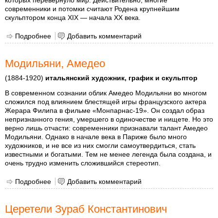
современники и потомки считают Родена крупнейшим
скульптором конца XIX — начала XX века.
Подробнее
о Роден, Рене Франсуа Огюст
Добавить комментарий
Модильяни, Амедео
(1884-1920)
итальянский художник, график и скульптор
В современном сознании облик Амедео Модильяни во многом
сложился под влиянием блестящей игры французского актера
Жерара Филипа в фильме «Монпарнас-19». Он создал образ
непризнанного гения, умершего в одиночестве и нищете. Но это
верно лишь отчасти: современники признавали талант Амедео
Модильяни. Однако в начале века в Париже было много
художников, и не все из них смогли самоутвердиться, стать
известными и богатыми. Тем не менее легенда была создана, и
очень трудно изменить сложившийся стереотип.
Подробнее
о Модильяни, Амедео
Добавить комментарий
Церетели Зураб Константинович