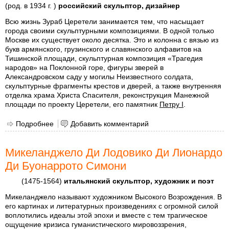
(род. в 1934 г. )
российский скульптор, дизайнер
Всю жизнь Зураб Церетели занимается тем, что насыщает
города своими скульптурными композициями. В одной только
Москве их существует около десятка. Это и колонна с вязью из
букв армянского, грузинского и славянского алфавитов на
Тишинской площади, скульптурная композиция «Трагедия
народов» на Поклонной горе, фигуры зверей в
Александровском саду у могилы Неизвестного солдата,
скульптурные фрагменты крестов и дверей, а также внутренняя
отделка храма Христа Спасителя, реконструкция Манежной
площади по проекту Церетели, его памятник
Петру I
.
Подробнее
о Церетели Зураб Константинович
Добавить комментарий
Микеланджело Ди Лодовико Ди Лионардо
Ди Буонаррото Симони
(1475-1564)
итальянский скульптор, художник и поэт
Микеланджело называют художником Высокого Возрождения. В
его картинах и литературных произведениях с огромной силой
воплотились идеалы этой эпохи и вместе с тем трагическое
ощущение кризиса гуманистического мировоззрения,