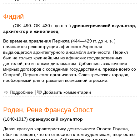
Фидий
(OK. 490- OK. 430 г. до н.э. )
древнегреческий скульптор,
архитектор и живописец
Во времена правления Перикла (444—429 гг. до н. э. )
начинается реконструкция афинского Акрополя —
выдающегося архитектурного ансамбля античности. Перикл
был не только крупнейшим из афинских государственных
деятелей, но и тонким дипломатом. Добившись заключения
мирных договоров с соседними государствами, прежде всего со
Спартой, Перикл смог организовать Союз греческих городов,
необходимый для отражения возможной агрессии.
Подробнее
о Фидий
Добавить комментарий
Роден, Рене Франсуа Огюст
(1840-1917)
французский скульптор
Давая краткую характеристику деятельности Огюста Родена,
обычно говорят, что он относится к тем художникам, творчество
которых перевернуло мир. Действительно, многие