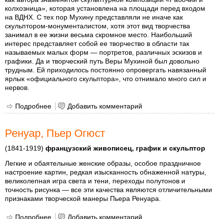
колхозница», которая установлена на площади перед входом
на ВДНХ. С тех пор Мухину представляли не иначе как
скульптором-монументалистом, хотя этот вид творчества
занимал в ее жизни весьма скромное место. Наибольший
интерес представляет собой ее творчество в области так
называемых малых форм — портретов, различных эскизов и
графики. Да и творческий путь Веры Мухиной был довольно
трудным. Ей приходилось постоянно опровергать навязанный
ярлык «официального скульптора», что отнимало много сил и
нервов.
Подробнее
о Мухина Вера Игнатьевна
Добавить комментарий
Ренуар, Пьер Огюст
(1841-1919)
французский живописец, график и скульптор
Легкие и обаятельные женские образы, особое праздничное
настроение картин, редкая изысканность обнаженной натуры,
великолепная игра света и тени, переходы полутонов и
точность рисунка — все эти качества являются отличительными
признаками творческой манеры Пьера Ренуара.
Подробнее
о Ренуар, Пьер Огюст
Добавить комментарий