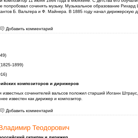
 композитор 11 июня 1864 года в Мюнхене. С детства его обучали 
ые попробовал сочинять музыку. Музыкальное образование Рихард
антов Б. Вальтера и Ф. Майнера. В 1885 году начал дирижерскую д
 Штраус, Рихард
Добавить комментарий
49)
(1825-1899)
916)
рийских композиторов и дирижеров
 известных сочинителей вальсов положил старший Иоганн Штраус, 
нее известен как дирижер и композитор.
 Штраус
Добавить комментарий
Владимир Теодорович
российский скрипач и дирижер