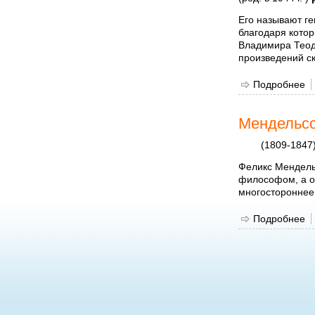
Его называют ге
благодаря кото
Владимира Теод
произведений с
Подробнее
о
Мендельсо
(1809-1847
Феликс Мендель
философом, а о
многостороннее 
Подробнее
о
Страницы