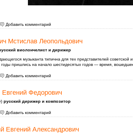
 Чайковский Петр Ильич
Добавить комментарий
ич Мстислав Леопольдович
русский виолончелист и дирижер
дающегося музыканта типична для тех представителей советской и
е годы пришлись на начало шестидесятых годов — время, вошедшее
 Ростропович Мстислав Леопольдович
Добавить комментарий
 Евгений Федорович
у)
русский дирижер и композитор
 Светланов Евгений Федорович
Добавить комментарий
й Евгений Александрович