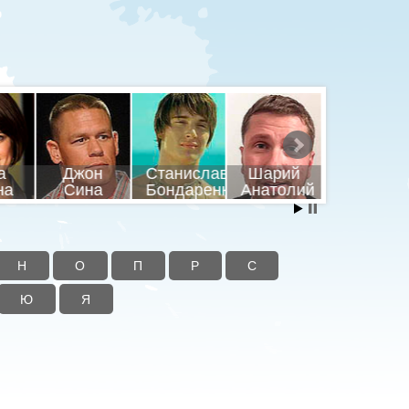
а
Джон
Станислава
Шарий
Дилан
на
Сина
Бондаренко
Анатолий
О’Брайе
Н
О
П
Р
С
Ю
Я