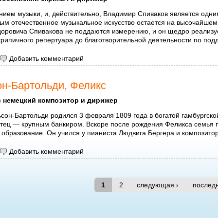
нием музыки, и, действительно, Владимир Спиваков является одни
рым отечественное музыкальное искусство остается на высочайшем
оровича Спивакова не поддаются измерению, и он щедро реализуе
крипичного репертуара до благотворительной деятельности по под
 Спиваков Владимир Теодорович
Добавить комментарий
н-Бартольди, Феликс
)
немецкий композитор и дирижер
сон-Бартольди родился 3 февраля 1809 года в богатой гамбургск
тец — крупным банкиром. Вскоре после рождения Феликса семья п
образование. Он учился у пианиста Людвига Бергера и композито
 Мендельсон-Бартольди, Феликс
Добавить комментарий
1
2
следующая ›
послед