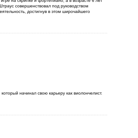
игре на скрипке и фортепиано, а в возрасте 6 лет
 Штраус совершенствовал под руководством
еятельность, достигнув в этом широчайшего
который начинал свою карьеру как виолончелист.