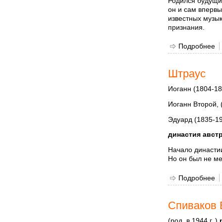
Родился будущий
он и сам вперв
известных музык
признания.
Подробнее
о
Штраус
Иоганн (1804-18
Иоганн Второй, 
Эдуард (1835-1
династия авст
Начало династии
Но он был не ме
Подробнее
о
Спиваков 
(род. в 1944 г. )