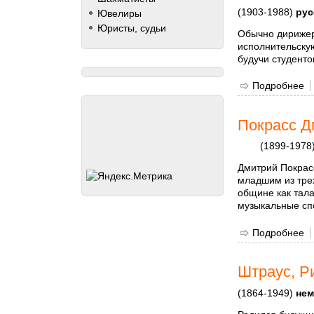
(1903-1988)
рус
Ювелиры
Юристы, судьи
Обычно дирижер
исполнительскую
будучи студенто
Подробнее
о
Покрасс Д
(1899-1978
Дмитрий Покрасс
младшим из трех
общине как тала
музыкальные сп
Подробнее
о
Штраус, Р
(1864-1949)
нем