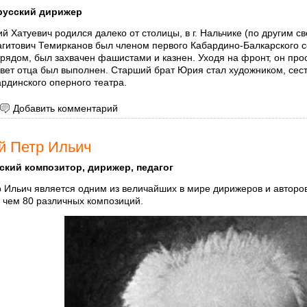
русский дирижер
 Хатуевич родился далеко от столицы, в г. Нальчике (по другим с
агитович Темирканов был членом первого Кабардино-Балкарского с
рядом, был захвачен фашистами и казнен. Уходя на фронт, он про
авет отца был выполнен. Старший брат Юрия стал художником, сес
рдинского оперного театра.
 Темирканов Юрий Хатуевич
Добавить комментарий
й Петр Ильич
ский композитор, дирижер, педагог
р Ильич является одним из величайших в мире дирижеров и автор
 чем 80 различных композиций.