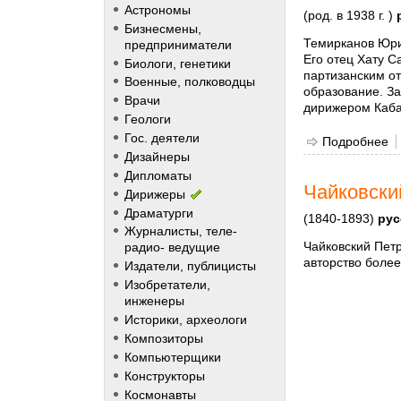
Астрономы
(род. в 1938 г. )
Бизнесмены,
Темирканов Юрий
предприниматели
Его отец Хату С
Биологи, генетики
партизанским от
Военные, полководцы
образование. З
Врачи
дирижером Каба
Геологи
Гос. деятели
Подробнее
о
Дизайнеры
Дипломаты
Чайковски
Дирижеры
Драматурги
(1840-1893)
рус
Журналисты, теле-
Чайковский Пет
радио- ведущие
авторство более
Издатели, публицисты
Изобретатели,
инженеры
Историки, археологи
Композиторы
Компьютерщики
Конструкторы
Космонавты