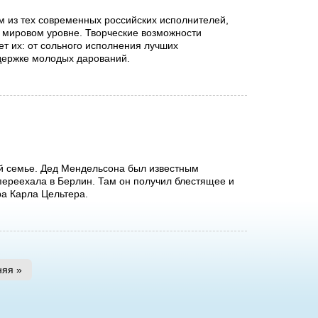
м из тех современных российских исполнителей,
 мировом уровне. Творческие возможности
т их: от сольного исполнения лучших
держке молодых дарований.
ой семье. Дед Мендельсона был известным
ереехала в Берлин. Там он получил блестящее и
ра Карла Цельтера.
няя »