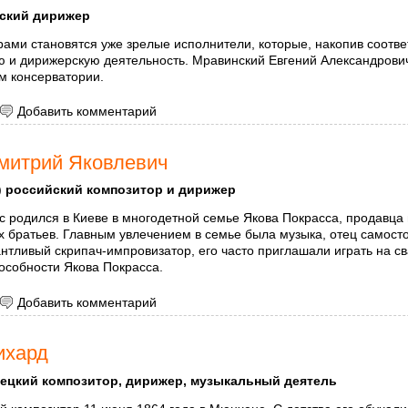
ский дирижер
ами становятся уже зрелые исполнители, которые, накопив соотве
 и дирижерскую деятельность. Мравинский Евгений Александрович
м консерватории.
 Мравинский Евгений Александрович
Добавить комментарий
митрий Яковлевич
)
российский композитор и дирижер
 родился в Киеве в многодетной семье Якова Покрасса, продавца
 братьев. Главным увлечением в семье была музыка, отец самосто
нтливый скрипач-импровизатор, его часто приглашали играть на с
особности Якова Покрасса.
 Покрасс Дмитрий Яковлевич
Добавить комментарий
ихард
ецкий композитор, дирижер, музыкальный деятель