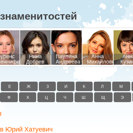
знаменитостей
уренс
Нина
Паулина
Анна
Анн
еннифер
Добрев
Андреева
Михайловская
Кузи
Е
Ж
З
И
К
Л
М
Ф
Х
Ц
Ч
Ш
Щ
Э
ы
в Юрий Хатуевич