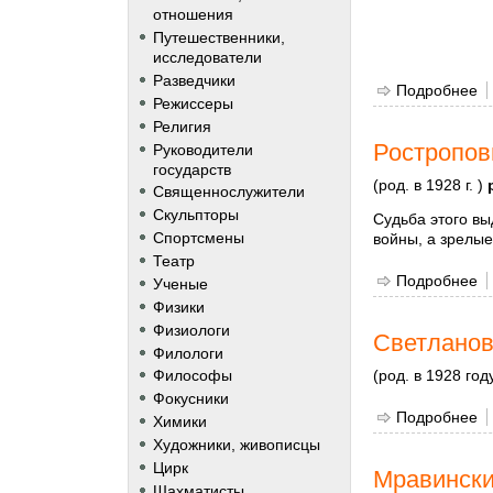
отношения
Путешественники,
исследователи
Разведчики
Подробнее
о
Режиссеры
Религия
Ростропов
Руководители
государств
(род. в 1928 г. )
Священнослужители
Скульпторы
Судьба этого вы
Спортсмены
войны, а зрелы
Театр
Подробнее
о
Ученые
Физики
Физиологи
Светланов
Филологи
(род. в 1928 год
Философы
Фокусники
Подробнее
о
Химики
Художники, живописцы
Цирк
Мравински
Шахматисты