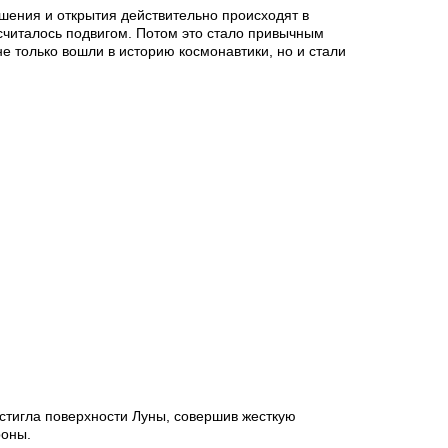
ршения и открытия действительно происходят в
 считалось подвигом. Потом это стало привычным
не только вошли в историю космонавтики, но и стали
остигла поверхности Луны, совершив жесткую
роны.