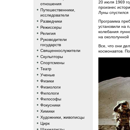
20 июля 1969 го
отношения
произнес истори
Путешественники,
Луны спустился
исследователи
Разведчики
Программа преб
установили на 
Режиссеры
колебания лунн
Религия
на окололунной 
Руководители
государств
Все, что они де
Священнослужители
космонавтов. П
Скульпторы
Спортсмены
Театр
Ученые
Физики
Физиологи
Филологи
Философы
Фокусники
Химики
Художники, живописцы
Цирк
Шахматисты