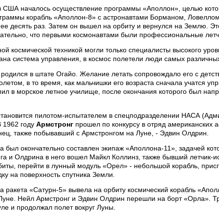
в США началось осуществление программы «Аполлон», целью которо
ограммы корабль «Аполлон-8» с астронавтами Борманом, Ловеллом
нее десять раз. Затем он вышел на орбиту и вернулся на Землю. Э
чательно, что первыми космонавтами были профессиональные летч
ой космической техникой могли только специалисты высокого уров
ана система управления, в космос полетели люди самых различны
родился в штате Огайо. Желание летать сопровождало его с детств
летом, в то время, как мальчишки его возраста сначала учатся у
пил в морское летное училище, после окончания которого был напр
 становится пилотом-испытателем в спецподразделении НАСА (Адм
В 1962 году
Армстронг
прошел по конкурсу в отряд американских а
ец, также побывавший с Армстронгом на Луне, - Эдвин Олдрин.
а был окончательно составлен экипаж «Аполлона-11», задачей кот
га и Олдрина в него вошел Майкл Коллинз, также бывший летчик-и
иты, перейти в лунный модуль «Орел» - небольшой корабль, присп
ку на поверхность спутника Земли.
а ракета «Сатурн-5» вывела на орбиту космический корабль «Апол
Луне. Нейл Армстронг и Эдвин Олдрин перешли на борт «Орла». Тр
ле и продолжал полет вокруг Луны.