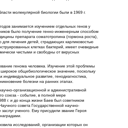
бласти молекулярной биологии были в 1969 г.
 годов занимается изучением отдельных генов у
дников было получение генно-инженерным способом
дицины препарата соматотропина (гормона роста),
во для лечения детей, страдающих карликовостью
онструированных клетках бактерий, имеет очевидные
имически чистыми и свободны от вирусных
вание генома человека. Изучение этой проблемы
т широкое общебиологическое значение, поскольку
к индивидуальное развитие, генодиагностика,
зникновение болезни на ранних этапах.
 научно-организационной и административной
го союза - событие, в полной мере
8 г. и до конца жизни Баев был советником
аучного совета Государственной научно-
заслуг ученого. Ему присудили звание Героя
 наградами.
новила исследований, организации которых он