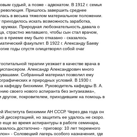
вым судьей, а позже - адвокатом. В 1912 г. семья
ла революция. Пришлось завершить среднее
залась в весьма тяжелом материальном положении.
у приходилось искать возможность заработка,
 кружках. Природная любознательность давала о
ца, страстно желавшего, чтобы сын стал врачом,
о в приеме ему было отказано - сказалось
тический факультет. В 1922 г. Александу Баеву
ногие годы спустя олицетворял собой очаг
госпитальной терапии уезжает в качестве врача в
диспансером. Александр Александрович много
 чувашами. Собранный материал позволил ему
ографических и природных условий. В 1930 г.
на кафедру биохимии. Руководитель кафедры В. А.
ению своего нового аспиранта без энтузиазма»,
о и другом, покровителем, приходившим на помощь в
ей Института биохимии АН СССР. Через два года он
ой диссертацией, но защитить ее удалось не скоро.
ие еще во время аспирантуры в работе семинара,
казалось достаточно - приговор: 10 лет тюремного
он» - Соловецкий лагерь особого назначения, где