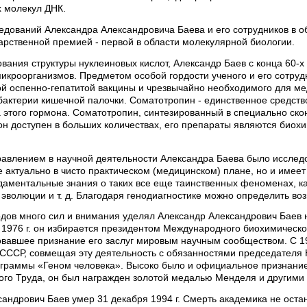
 молекул ДНК.
едований Александра Александровича Баева и его сотрудников в о
арственной премией - первой в области молекулярной биологии.
ания структуры нуклеиновых кислот, Александр Баев с конца 60-х
икроорганизмов. Предметом особой гордости ученого и его сотру
й оспенно-гепатитой вакцины и чрезвычайно необходимого для ме
бактерии кишечной палочки. Соматотропин - единственное средст
а этого гормона. Соматотропин, синтезированный в специально ск
н доступен в больших количествах, его препараты являются биох
авлением в научной деятельности Александра Баева было исследо
е актуально в чисто практическом (медицинском) плане, но и имее
аментальные знания о таких все еще таинственных феноменах, ка
эволюции и т. д. Благодаря генодиагностике можно определить во
годов много сил и внимания уделял Александр Александрович Баев
 1976 г. он избирается президентом Международного биохимическо
вавшее признание его заслуг мировым научным сообществом. С 198
СССР, совмещая эту деятельность с обязанностями председателя Н
ограммы «Геном человека». Высоко было и официальное признание 
ого Труда, он был награжден золотой медалью Менделя и другими
андрович Баев умер 31 декабря 1994 г. Смерть академика не оста