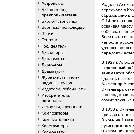
Астрономы
Родился Алексан
Бизнесмены,
переехала в Каз
предприниматели
образование в ш
С 14 лет - снач
Биологи, генетики
осваивая массу
Военные, полководцы
себе знать, нес
Врачи
Баев пытался по
Геологи
непролетарское 
Гос. деятели
удалось перевес
Дизайнеры
передовой есте
Дипломаты
В 1927 г. Алекс
Дирижеры
отдаленный рай
Драматурги
занимается обс
Журналисты, теле-
сделать вывод о
радио- ведущие
Александр Алекс
Издатели, публицисты
Энгельгарт, отн
впоследствии сы
Изобретатели,
самые трудные 
инженеры
Историки, археологи
В 1933 г. Энгел
Композиторы
приглашает в св
Компьютерщики
В ночь на 1 мая
руководителем 
Конструкторы
заключения плюс
Космонавты