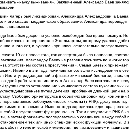
ваивать «науку выживания». Заключенный Александр Баев занялся 
ловарей.
ецкий лагерь был ликвидирован. Александра Александровича Баева 
ели его спасает медицинское образование. Александра переводят 
 вольнонаемных.
андр Баев был досрочно условно освобожден без права покинуть Но
обновилась его переписка с Энгельгартом, которому удалось добит
ошло много лет, и рукопись пришлось основательно переделывать
. , спустя 10 лет после того, как диссертация была написана, состо
к заключения, Александру Баеву не разрешалось жить во многих горо
за отсутствием состава преступления». Семья Баевых приезжает в
химии. Именно в эти годы начинаются большие исследования в оте
дан Институт радиационной и физико-химической биологии, впосл
вых дней работы этого института Александр Баев возглавлял иссле
ей группы стало установление химического состава нуклеиновых к
клеотидных звеньев путем деления, дробления длинной цепи на ря
ализу. Свободно ориентируясь в событиях мировой научной жизни 
е перспективные рибонуклеиновые кислоты (т-РНК), доступные из
иохимия того времени. Именно тогда зародилась идея «разрезать
они собой представляют функционально. Так и поступили: т-РНК б
ты, а затем фрагменты последовательно соединяли между собой п
сстановлением тех или иных специфических функций молекулы. В 
их работ по генетической инженерии, где «разрезание» и «сшиван