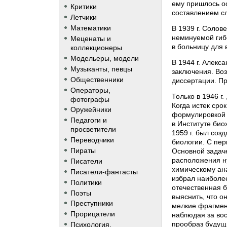
ему пришлось ос
Критики
составлением с
Летчики
Математики
В 1939 г. Солов
неминуемой гиб
Меценаты и
в больницу для
коллекционеры
Модельеры, модели
В 1944 г. Алекс
Музыканты, певцы
заключения. Воз
Общественники
диссертации. Пр
Операторы,
Только в 1946 г
фотографы
Когда истек сро
Оружейники
формулировкой «
Педагоги и
в Институте био
просветители
1959 г. был соз
Переводчики
биологии. С пер
Пираты
Основной задач
расположения ну
Писатели
химическому ан
Писатели-фантасты
избрал наиболе
Политики
отечественная б
Поэты
выяснить, что 
Преступники
мелкие фрагмен
Прорицатели
наблюдая за во
прообраз будущ
Психология,