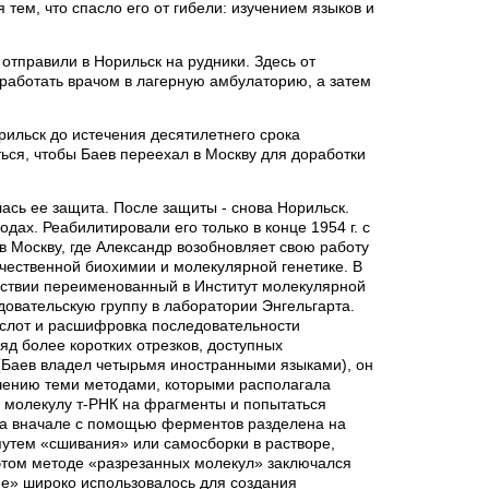
тем, что спасло его от гибели: изучением языков и
отправили в Норильск на рудники. Здесь от
работать врачом в лагерную амбулаторию, а затем
рильск до истечения десятилетнего срока
ься, чтобы Баев переехал в Москву для доработки
.
ялась ее защита. После защиты - снова Норильск.
дах. Реабилитировали его только в конце 1954 г. с
 Москву, где Александр возобновляет свою работу
чественной биохимии и молекулярной генетике. В
едствии переименованный в Институт молекулярной
довательскую группу в лаборатории Энгельгарта.
ислот и расшифровка последовательности
д более коротких отрезков, доступных
(Баев владел четырьмя иностранными языками), он
учению теми методами, которыми располагала
» молекулу т-РНК на фрагменты и попытаться
ыла вначале с помощью ферментов разделена на
утем «сшивания» или самосборки в растворе,
этом методе «разрезанных молекул» заключался
ие» широко использовалось для создания