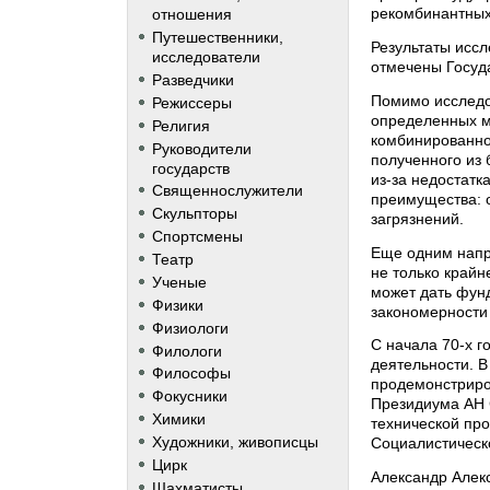
рекомбинантных
отношения
Путешественники,
Результаты иссл
исследователи
отмечены Госуд
Разведчики
Помимо исследов
Режиссеры
определенных м
Религия
комбинированно
Руководители
полученного из 
государств
из-за недостатк
Священнослужители
преимущества: о
Скульпторы
загрязнений.
Спортсмены
Еще одним напр
Театр
не только крайн
Ученые
может дать фунд
Физики
закономерности 
Физиологи
С начала 70-х 
Филологи
деятельности. В
Философы
продемонстриро
Фокусники
Президиума АН 
Химики
технической пр
Художники, живописцы
Социалистическ
Цирк
Александр Алекс
Шахматисты