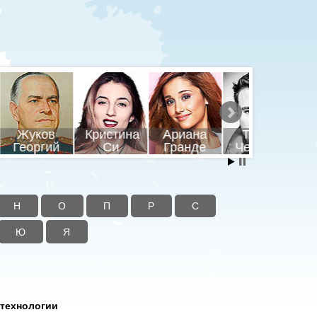
шников
Ленин
Пушкин
Путин
ил
Владимир
Брюс Ли
Александр
Владими
Н
О
П
Р
С
Ю
Я
отехнологии