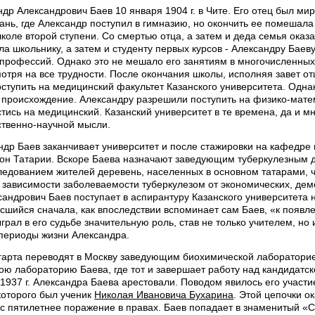
др Александрович Баев 10 января 1904 г. в Чите. Его отец был миро
ань, где Александр поступил в гимназию, но окончить ее помеша
коле второй ступени. Со смертью отца, а затем и деда семья ока
ала школьнику, а затем и студенту первых курсов - Александру Баев
 профессий. Однако это не мешало его занятиям в многочисленных
мотря на все трудности. После окончания школы, исполняя завет от
ступить на медицинский факультет Казанского университета. Однак
происхождение. Александру разрешили поступить на физико-матема
тись на медицинский. Казанский университет в те времена, да и м
ственно-научной мысли.
андр Баев заканчивает университет и после стажировки на кафедре 
он Татарии. Вскоре Баева назначают заведующим туберкулезным 
ледованием жителей деревень, населенных в основном татарами,
 зависимости заболеваемости туберкулезом от экономических, дем
андрович Баев поступает в аспирантуру Казанского университета 
есшийся сначала, как впоследствии вспоминает сам Баев, «к появл
грал в его судьбе значительную роль, став не только учителем, н
периоды жизни Александра.
ьгарта переводят в Москву заведующим биохимической лаборатори
ою лабораторию Баева, где тот и завершает работу над кандидатск
 1937 г. Александра Баева арестовали. Поводом явилось его участ
которого был ученик
Николая Ивановича Бухарина
. Этой цепочки о
 пятилетнее поражение в правах. Баев попадает в знаменитый «Сл