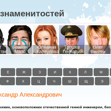
знаменитостей
соцкий
Адольф
Гагарин
Кала
адимир
Ванга
Гитлер
Юрий
Миха
Е
Ж
З
И
К
Л
М
Ф
Х
Ц
Ч
Ш
Щ
Э
ксандр Александрович
химик, основоположник отечественной генной инженерии, би