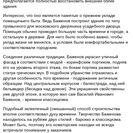
предполагается полностью восстановить внешний облик
здания.
Интересно, что оно является памятью о прежнем укладе
помещичьего быта. Ведь Баженов построил здание по типу
привычного для московского дворянина усадебного дворца.
Помещик обычно проводил большую часть времени в городе, а
остальную в деревне. Для него было особенно важно, чтобы
уклад жизни не менялся, а условия были комфортабельными и
соответствовали городским.
Соединяя различные традиции, Баженов украсил уличный
фасад в соответствии с модой - коринфским портиком, подняв
его на уровень второго этажа, по бокам портика разместил
статуи греческих муз. В подобном убранстве отразилась и
другая особенность того времени - подражание античным
образцам. Над центральным корпусом - балюстрада, над ней
бельведер (беседка над домом). Эти украшения свойственны
уже другой эпохе, в которую жил сам Василий Иванович
Баженов, - времени классицизма.
Подобный эклектичный (смешанный) способ строительства
вполне соответствовал духу времени. Творчество Баженова
находилось на рубеже двух стилей - барокко и классицизма.
Может быть, поэтому его новаторские находки не всегда
встречали понимание у заказчиков.