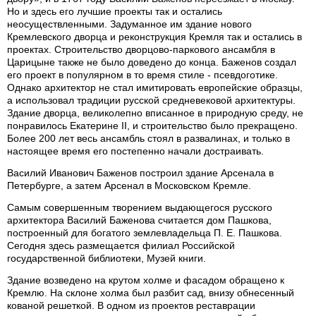
Но и здесь его лучшие проекты так и остались
неосуществленными. Задуманное им здание нового
Кремлевского дворца и реконструкция Кремля так и остались в
проектах. Строительство дворцово-паркового ансамбля в
Царицыне также не было доведено до конца. Баженов создал
его проект в популярном в то время стиле - псевдоготике.
Однако архитектор не стал имитировать европейские образцы,
а использовал традиции русской средневековой архитектуры.
Здание дворца, великолепно вписанное в природную среду, не
понравилось Екатерине II, и строительство было прекращено.
Более 200 лет весь ансамбль стоял в развалинах, и только в
настоящее время его постепенно начали достраивать.
Василий Иванович Баженов построил здание Арсенала в
Петербурге, а затем Арсенал в Московском Кремле.
Самым совершенным творением выдающегося русского
архитектора Василий Баженова считается дом Пашкова,
построенный для богатого землевладельца П. Е. Пашкова.
Сегодня здесь размещается филиал Российской
государственной библиотеки, Музей книги.
Здание возведено на крутом холме и фасадом обращено к
Кремлю. На склоне холма был разбит сад, внизу обнесенный
кованой решеткой. В одном из проектов реставрации