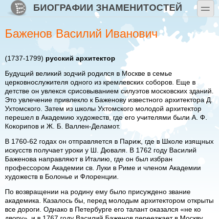
Перейти к основному содержанию
Skip to search
БИОГРАФИИ ЗНАМЕНИТОСТЕЙ
toggle
Баженов Василий Иванович
(1737-1799)
русский архитектор
Будущий великий зодчий родился в Москве в семье
церковнослужителя одного из кремлевских соборов. Еще в
детстве он увлекся срисовыванием силуэтов московских зданий.
Это увлечение привлекло к Баженову известного архитектора Д.
Ухтомского. Затем из школы Ухтомского молодой архитектор
перешел в Академию художеств, где его учителями были А. Ф.
Кокорипов и Ж. Б. Валлен-Деламот.
В 1760-62 годах он отправляется в Париж, где в Школе изящных
искусств получает уроки у Ш. Дюваля. В 1762 году Василий
Баженова направляют в Италию, где он был избран
профессором Академии св. Луки в Риме и членом Академии
художеств в Болонье и Флоренции.
По возвращении на родину ему было присуждено звание
академика. Казалось бы, перед молодым архитектором открыты
все дороги. Однако в Петербурге его талант оказался «не ко
двору», и в 1767 году Василий Баженов переезжает в Москву.