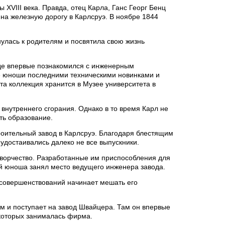
XVIII века. Правда, отец Карла, Ганс Георг Бенц
 на железную дорогу в Карлсруэ. В ноябре 1844
рнулась к родителям и посвятила свою жизнь
где впервые познакомился с инженерным
е юноши последними техническими новинками и
а коллекция хранится в Музее университета в
внутреннего сгорания. Однако в то время Карл не
ть образование.
роительный завод в Карлсруэ. Благодаря блестящим
удостаивались далеко не все выпускники.
творчество. Разработанные им приспособления для
й юноша занял место ведущего инженера завода.
усовершенствований начинает мешать его
м и поступает на завод Швайцера. Там он впервые
 которых занималась фирма.