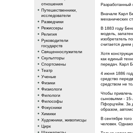
отношения
Разработанный 
Путешественники,
Вначале Карл Бе
исследователи
механических ст
Разведчики
Режиссеры
В 1883 году Бен
модель, запате
Религия
изобретатель по
Руководители
считается днем
государств
Священнослужители
Хотя конструкци
Скульпторы
как единый техн
передач. Карл Б
Спортсмены
Театр
4 июня 1886 год
Ученые
средство перед
Физики
средством не то
Физиологи
Чтобы привлечь 
Филологи
сыновьями - 15
Философы
Пфорцгейм. За 
Фокусники
образом, автом
Химики
В сентябре того
Художники, живописцы
человек. Однак
Цирк
Шахматисты
Только через тр