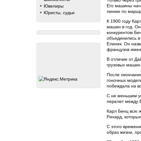
Его машины нача
Ювелиры
линию по маршру
Юристы, судьи
К 1900 году Ка
машин в год. О
конкурентом Бе
объединились в
Елинек. Он назв
французов имен
В отличие от Д
грузовых машин
После окончани
гоночных модел
побеждала на в
С не меньшим у
перелет между 
Карл Бенц всю ж
Рихард, которых
С этого времени
образ жизни, пр