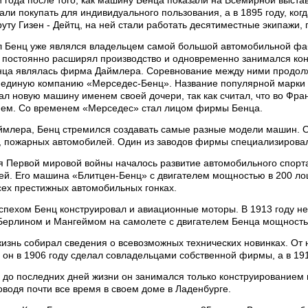
ли покупать для индивидуального пользования, а в 1895 году, ко
ту Гизен - Дейтц, на ней стали работать десятиместные экипажи,
рл Бенц уже являлся владельцем самой большой автомобильной фаб
н постоянно расширял производство и одновременно занимался ко
нца являлась фирма Даймлера. Соревнование между ними продолжал
 единую компанию «Мерседес-Бенц». Название популярной марки
ал новую машину именем своей дочери, так как считал, что во Ф
ем. Со временем «Мерседес» стал лицом фирмы Бенца.
аймлера, Бенц стремился создавать самые разные модели машин. О
, пожарных автомобилей. Один из заводов фирмы специализировал
я Первой мировой войны началось развитие автомобильного спорта
ей. Его машина «Блитцен-Бенц» с двигателем мощностью в 200 ло
сех престижных автомобильных гонках.
спехом Бенц конструировал и авиационные моторы. В 1913 году н
Берлином и Мангеймом на самолете с двигателем Бенца мощность
изнь собирал сведения о всевозможных технических новинках. От н
 он в 1906 году сделал совладельцами собственной фирмы, а в 19
 до последних дней жизни он занимался только конструированием
оводя почти все время в своем доме в Ладенбурге.