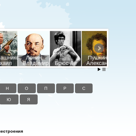
шников
Ленин
Пушкин
Путин
ил
Владимир
Брюс Ли
Александр
Владими
Н
О
П
Р
С
Ю
Я
лестроения