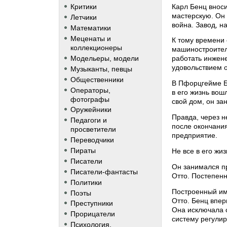
Карл Бенц внос
Критики
мастерскую. Он
Летчики
война. Завод, н
Математики
Меценаты и
К тому времени 
коллекционеры
машиностроител
Модельеры, модели
работать инжене
удовольствием о
Музыканты, певцы
Общественники
В Пфорцгейме Бе
Операторы,
в его жизнь вош
фотографы
свой дом, он з
Оружейники
Правда, через н
Педагоги и
после окончания
просветители
предприятие.
Переводчики
Пираты
Не все в его жи
Писатели
Он занимался п
Писатели-фантасты
Отто. Постепенн
Политики
Построенный им 
Поэты
Отто. Бенц впер
Преступники
Она исключала 
Прорицатели
систему регули
Психология,