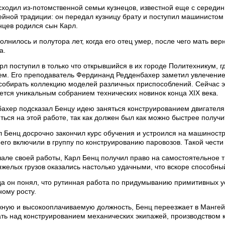
ходил из-потомственной семьи кузнецов, известной еще с середины 
ейной традиции: он передал кузницу брату и поступил машинистом
нцев родился сын Карл.
олнилось и полутора лет, когда его отец умер, после чего мать ве
а.
л поступил в только что открывшийся в их городе Политехникум, 
ем. Его преподаватель Фердинанд Редденбахер заметил увлечени
собирать коллекцию моделей различных приспособлений. Сейчас эт
ется уникальным собранием технических новинок конца XIX века.
хер подсказал Бенцу идею заняться конструированием двигателя 
ться на этой работе, так как должен был как можно быстрее получи
л Бенц досрочно закончил курс обучения и устроился на машиност
го включили в группу по конструированию паровозов. Такой чести 
чале своей работы, Карл Бенц получил право на самостоятельное 
желых грузов оказались настолько удачными, что вскоре способны
ода он понял, что рутинная работа по придумыванию примитивных 
ому росту.
жную и высокооплачиваемую должность, Бенц переезжает в Мангей
ать над конструированием механических экипажей, производством