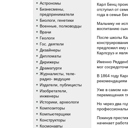
Астрономы
Карл Бенц проис
Бизнесмены,
отступил от сем
предприниматели
года в семье Бе
Биологи, генетики
Мальчику не исп
Военные, полководцы
воспитанию сын
Врачи
После школы Кар
Геологи
конструировани
Гос. деятели
предложил ему 
Дизайнеры
Карлсруэ и явля
Дипломаты
Именно Редденба
Дирижеры
мог сосредоточи
Драматурги
Журналисты, теле-
В 1864 году Кар
радио- ведущие
рекомендациям е
Издатели, публицисты
Уже в самом на
Изобретатели,
перемещения тя
инженеры
Историки, археологи
Но через два г
Композиторы
профессиональн
Компьютерщики
Покинув прести
Конструкторы
начинает работ
Космонавты