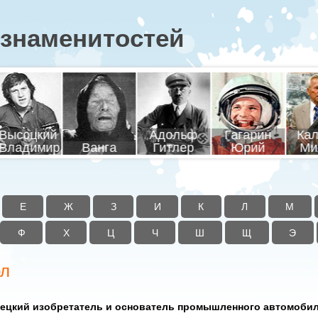
знаменитостей
соцкий
Адольф
Гагарин
Кала
адимир
Ванга
Гитлер
Юрий
Миха
Е
Ж
З
И
К
Л
М
Ф
Х
Ц
Ч
Ш
Щ
Э
рл
ецкий изобретатель и основатель промышленного автомоби