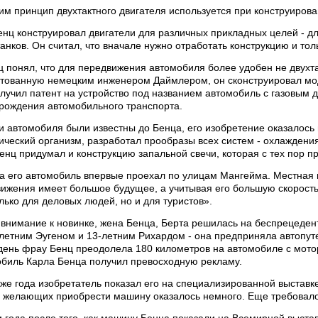
им принцип двухтактного двигателя используется при конструиров
нц конструировал двигатели для различных прикладных целей - дл
анков. Он считал, что вначале нужно отработать конструкцию и то
ц понял, что для передвижения автомобиля более удобен не двухт
нтованную немецким инженером Даймлером, он сконструировал моде
лучил патент на устройство под названием автомобиль с газовым д
 рождения автомобильного транспорта.
и автомобиля были известны до Бенца, его изобретение оказалос
ический организм, разработал прообразы всех систем - охлаждени
енц придумал и конструкцию запальной свечи, которая с тех пор п
а его автомобиль впервые проехал по улицам Мангейма. Местная г
вижения имеет большое будущее, а учитывая его большую скорост
лько для деловых людей, но и для туристов».
внимание к новинке, жена Бенца, Берта решилась на беспрецедентн
-летним Эугеном и 13-летним Рихардом - она предприняла автопут
день фрау Бенц преодолела 180 километров на автомобиле с мот
обиль Карла Бенца получил превосходную рекламу.
 же года изобретатель показал его на специализированной выставк
о желающих приобрести машину оказалось немного. Еще требовалос
и года после того, как машину Бенца показали на Всемирной выст