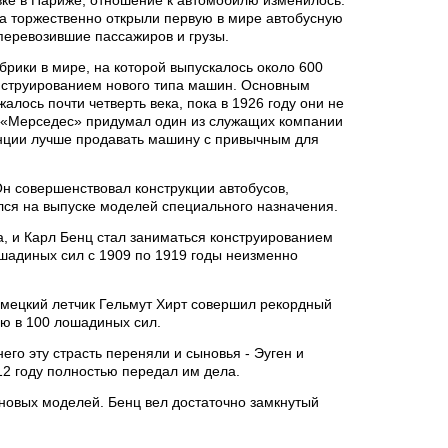
гда торжественно открыли первую в мире автобусную
 перевозившие пассажиров и грузы.
рики в мире, на которой выпускалось около 600
нструированием нового типа машин. Основным
ось почти четверть века, пока в 1926 году они не
 «Мерседес» придумал один из служащих компании
ранции лучше продавать машину с привычным для
н совершенствовал конструкции автобусов,
ся на выпуске моделей специального назначения.
, и Карл Бенц стал заниматься конструированием
шадиных сил с 1909 по 1919 годы неизменно
емецкий летчик Гельмут Хирт совершил рекордный
ю в 100 лошадиных сил.
его эту страсть переняли и сыновья - Эуген и
12 году полностью передал им дела.
 новых моделей. Бенц вел достаточно замкнутый