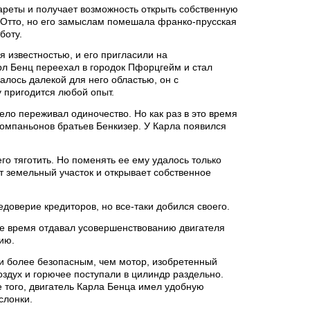
ареты и получает возможность открыть собственную
 Отто, но его замыслам помешала франко-прусская
боту.
 известностью, и его пригласили на
рл Бенц переехал в городок Пфорцгейм и стал
алось далекой для него областью, он с
у пригодится любой опыт.
ело переживал одиночество. Но как раз в это время
компаньонов братьев Бенкизер. У Карла появился
о тяготить. Но поменять ее ему удалось только
т земельный участок и открывает собственное
едоверие кредиторов, но все-таки добился своего.
ое время отдавал усовершенствованию двигателя
ию.
 и более безопасным, чем мотор, изобретенный
оздух и горючее поступали в цилиндр раздельно.
 того, двигатель Карла Бенца имел удобную
слонки.