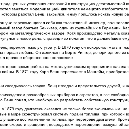
ит ряд ценных усовершенствований в конструкцию десятиместной к
 хотел заняться модернизацией двигателя немецкого изобретателя
а котором работал Бенц, закрылся, и ему пришлось искать новую ра
он уже зарекомендовал себя как талантливый инженер, пользовался
ьный завод братьев Бенкизер, один из крупнейших в Германии. Ка
ром на металлургическом заводе. Хотя производство металла оказ
кунулся в новое дело, справедливо полагая, что в дальнейшем ем
нц пережил тяжелую утрату. В 1870 году он похоронил мать и тяж
ла первая любовь. Он женился на Берте Рингер, дочери одного из 
анял прочное общественное положение.
екоторое время работа на металлургическом предприятии начала ег
 войны. В 1871 году Карл Бенц переезжает в Мангейм, приобретае
зни складывалось гладко. Бенц изведал и предательство друзей, и н
роизводством разнообразных приборов и агрегатов, а все свободн
о Бенц понял, что необходимо разработать собственную конструкц
в 1879 году двигатель оказался не только более экономичным, но
вые в мире сконструировал систему подачи топлива, при которой в
случайное воспламенение топлива при перегреве двигателя. Кроме
ровки скорости вращения, посредством перемещения воздушной за