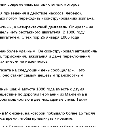
ании современных мотоциклетных моторов.
я приведения в действие насосов, лебедок,
лько потом переходить к конструированию экипажа.
актный, а четырехтактный двигатель. Опираясь на
ль четырехтактного двигателя. В 1886 году
вигателем. С тех пор 26 января 1886 года
ь наиболее удачным. Он сконструировал автомобиль
я, торможения, зажигания и даже переключения
рактически не изменилась.
азета на следующий день сообщала: «... это
ь, оно станет самым дешевым транспортным
ый шаг. 4 августа 1888 года вместе с двумя
ешествие по дорогам Германии из Мангейма в
ором мощностью в две лошадиные силы. Таким
е в Мюнхене, на которой побывало более 15 тысяч
ь время, чтобы привыкнуть к новинке.
авке в Париже, отношение к автомобилю изменилось.