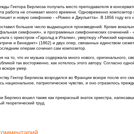
ежды Гектора Берлиоза получить место преподавателя в консерват
Эта работа не отнимает много времени. Одновременно композитор
 пишет и новую симфонию - «Ромео и Джульетта». В 1856 году его
 оставил большое число выдающихся произведений. Кроме вокальн
фальная симфония», и программных симфонических сочинений - 
льта с оркестром «Гарольд в Италии», увертюру «Римский карнава
триче и Бенедикт» (1862) и двух опер, связанных единством сюжет
 последним операм сочинил сам композитор.
я на то, что их музыка содержала много нового, оригинального, све
бликой так восторженно, как хотелось этого автору. Согласно одной
 вскоре умер.
еству Гектор Берлиоза возродился во Франции вскоре после его см
сь национальное, патриотическое чувство, и оно отразилось преж
и Берлиоз вошел также как прекрасный знаток оркестра, написавш
й теоретический труд.
комментарий