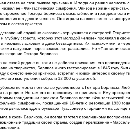
чая ответа на свои пылкие признания. И тогда он решил написать
и назвал ее «Фантастическая симфония. Эпизод из жизни артиста».
 стремление Гектора Берлиоза к масштабности и грандиозности ис
стоял из ста десяти человек. Они играли на всевозможных инстру
ом в состав оркестра.
дставлений случайно оказалась вернувшаяся с гастролей Генриетта
 и глубину страсти, которую этот молодой человек проявлял в свои
 и нежным, ласковым и даже беззащитным. Их познакомили, а через
ескими натурами, через восемь лет расстались. Но «Фантастическа
оизведение Гектора Берлиоза.
то на своей родине он так и не добился признания, его произведе
раво на творчество, Берлиоз много гастролировал: в 1845 году был
ряду с ожесточенной критикой, встретил и живой интерес к своему тв
еже его выступления собрали 12 000 слушателей.
рубежом не могла полностью удовлетворить Гектора Берлиоза. Люб
я на родине. Но там его по-прежнему не принимали. Ему приходил
 Новым грандиозным проектом Берлиоза после «Фантастической си
фальной симфонии», посвященной 10-летию революции 1830 года.
нтов двигались вдоль бульвара Пуассоньер с горящими на солнце
ыла в крови Берлиоза, он всегда тяготел к зрелищному воспроизве
олюционные традиции своей страны, создав переложение «Марселье
революции.