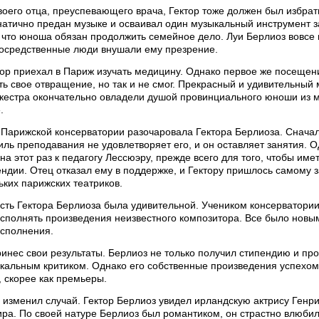
оего отца, преуспевающего врача, Гектор тоже должен был избра
атично предан музыке и осваивал один музыкальный инструмент за
, что юноша обязан продолжить семейное дело. Луи Берлиоз вовсе 
посредственные люди внушали ему презрение.
тор приехал в Париж изучать медицину. Однако первое же посещени
ь свое отвращение, но так и не смог. Прекрасный и удивительный 
кестра окончательно овладели душой провинциального юноши из м
.
 Парижской консерватории разочаровала Гектора Берлиоза. Сначал
ль преподавания не удовлетворяет его, и он оставляет занятия. О
на этот раз к педагогу Лессюэру, прежде всего для того, чтобы име
ндии. Отец отказал ему в поддержке, и Гектору пришлось самому 
ьких парижских театриков.
ть Гектора Берлиоза была удивительной. Учеником консерватории 
исполнять произведения неизвестного композитора. Все было новы
сполнения.
инес свои результаты. Берлиоз не только получил стипендию и про
кальным критиком. Однако его собственные произведения успехом
, скорее как премьеры.
, изменил случай. Гектор Берлиоз увидел ирландскую актрису Ген
ра. По своей натуре Берлиоз был романтиком, он страстно влюбилс