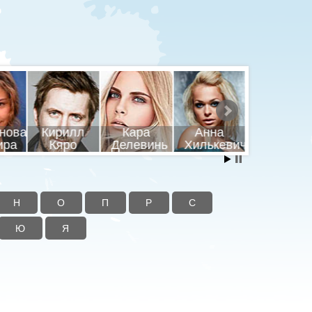
нова
Кирилл
Кара
Анна
Анна
ира
Кяро
Делевинь
Хилькевич
Седоков
Н
О
П
Р
С
Ю
Я