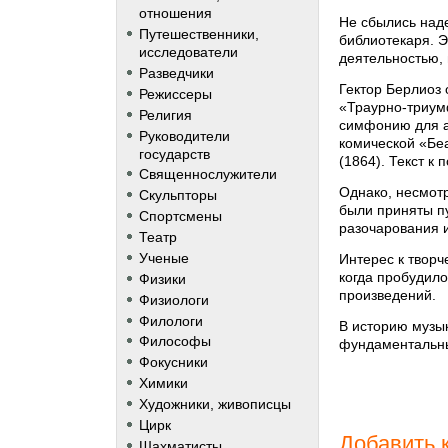
отношения
Не сбылись над
Путешественники,
библиотекаря. 
исследователи
деятельностью,
Разведчики
Гектор Берлиоз
Режиссеры
«Траурно-триум
Религия
симфонию для а
Руководители
комической «Беа
государств
(1864). Текст к
Священнослужители
Однако, несмотр
Скульпторы
были приняты пу
Спортсмены
разочарования и
Театр
Ученые
Интерес к творч
когда пробудило
Физики
произведений.
Физиологи
Филологи
В историю музык
Философы
фундаментальны
Фокусники
Химики
Художники, живописцы
Цирк
Добавить 
Шахматисты