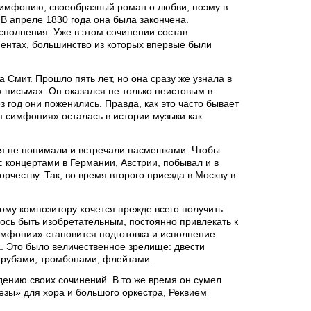
 симфонию, своеобразный роман о любви, поэму в
 В апреле 1830 года она была закончена.
полнения. Уже в этом сочинении состав
ментах, большинство из которых впервые были
 Смит. Прошло пять лет, но она сразу же узнала в
х письмах. Он оказался не только неистовым в
 год они поженились. Правда, как это часто бывает
я симфония» осталась в истории музыки как
ния не понимали и встречали насмешками. Чтобы
 с концертами в Германии, Австрии, побывал и в
орчеству. Так, во время второго приезда в Москву в
ому композитору хочется прежде всего получить
ось быть изобретательным, постоянно привлекать к
мфонии» становится подготовка и исполнение
 Это было величественное зрелище: двести
 трубами, тромбонами, флейтами.
дению своих сочинений. В то же время он сумел
зы» для хора и большого оркестра, Реквием