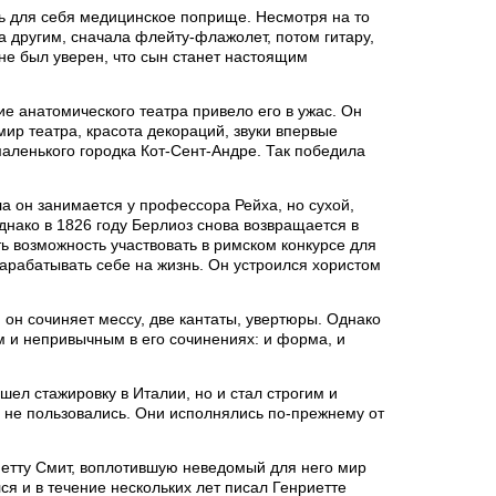
ть для себя медицинское поприще. Несмотря на то
 другим, сначала флейту-флажолет, потом гитару,
не был уверен, что сын станет настоящим
е анатомического театра привело его в ужас. Он
мир театра, красота декораций, звуки впервые
аленького городка Кот-Сент-Андре. Так победила
а он занимается у профессора Рейха, но сухой,
днако в 1826 году Берлиоз снова возвращается в
ть возможность участвовать в римском конкурсе для
зарабатывать себе на жизнь. Он устроился хористом
он сочиняет мессу, две кантаты, увертюры. Однако
м и непривычным в его сочинениях: и форма, и
шел стажировку в Италии, но и стал строгим и
 не пользовались. Они исполнялись по-прежнему от
риетту Смит, воплотившую неведомый для него мир
я и в течение нескольких лет писал Генриетте