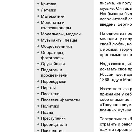
письма, не полу
Критики
музыке. Он так 
Летчики
Необычным было
Математики
исполнителей со
Меценаты и
введены Берлиоз
коллекционеры
На одном из пре
Модельеры, модели
мелодии ту силу
Музыканты, певцы
своей любви, но
Общественники
с яркими, творч
Операторы,
программное пр
фотографы
Надо сказать, ч
Оружейники
доказать свое п
Педагоги и
России, где, на
просветители
1868 году в Ман
Переводчики
Пираты
Известность за 
Писатели
признание у себ
себе внимание.
Писатели-фантасты
«Траурно-триум
Политики
военных музыка
Поэты
Преступники
Театральность б
отразить и рев
Прорицатели
памяти героев 
Психология,