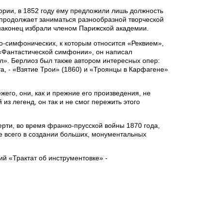
ории, в 1852 году ему предложили лишь должность
 продолжает заниматься разнообразной творческой
 наконец избрали членом Парижской академии.
о-симфонических, к которым относится «Реквием»,
«Фантастической симфонии», он написал
л». Берлиоз был также автором интересных опер:
а, - «Взятие Трои» (1860) и «Троянцы в Карфагене»
жего, они, как и прежние его произведения, не
 из легенд, он так и не смог пережить этого
ерти, во время франко-прусской войны 1870 года,
де всего в создании больших, монументальных
ий «Трактат об инструментовке» -