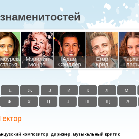
знаменитостей
мбурская
Мэрилин
Адам
Егор
Тарха
стасья
Монро
Сэндлер
Крид
Глаф
Е
Ж
З
И
К
Л
М
Ф
Х
Ц
Ч
Ш
Щ
Э
Гектор
нцузский композитор, дирижер, музыкальный критик