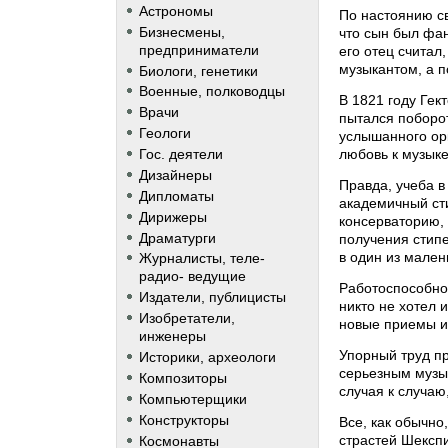
Астрономы
По настоянию св
Бизнесмены,
что сын был фан
предприниматели
его отец считал
музыкантом, а 
Биологи, генетики
Военные, полководцы
В 1821 году Гек
Врачи
пытался поборот
Геологи
услышанного ор
любовь к музыке
Гос. деятели
Дизайнеры
Правда, учеба в
Дипломаты
академичный сти
Дирижеры
консерваторию, 
Драматурги
получения стипе
в один из мален
Журналисты, теле-
радио- ведущие
Работоспособнос
Издатели, публицисты
никто не хотел 
Изобретатели,
новые приемы и
инженеры
Упорный труд пр
Историки, археологи
серьезным музы
Композиторы
случая к случаю
Компьютерщики
Конструкторы
Все, как обычно
страстей Шекспи
Космонавты