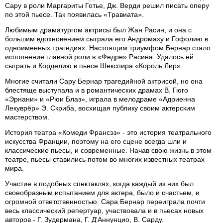
Сару в роли Маргариты Готье, Дж. Верди решил писать оперу
по этой пьесе. Так появилась «Травиата».
Любимым драматургом актрисы был Жан Расин, и она с
большим вдохновением сыграла его Андромаху и Гофолию в
одноименных трагедиях. Настоящим триумфом Бернар стало
исполнение главной роли в «Федре» Расина. Удалось ей
сыграть и Корделию в пьесе Шекспира «Король Лир».
Многие считали Сару Бернар трагедийной актрисой, но она
блестяще выступала и в романтических драмах В. Гюго
«Эрнани» и «Рюи Блаз», играла в мелодраме «Адриенна
Лекуврёр» Э. Скриба, восхищая публику своим актерским
мастерством.
История театра «Комеди Франсэз» - это история театрального
искусства Франции, поэтому на его сцене всегда шли и
классические пьесы, и современные. Начав свою жизнь в этом
театре, пьесы ставились потом во многих известных театрах
мира.
Участие в подобных спектаклях, когда каждый из них был
своеобразным испытанием для актера, было и счастьем, и
огромной ответственностью. Сара Бернар переиграла почти
весь классический репертуар, участвовала и в пьесах новых
авторов - Г. Зудермана, Г. Д'Аннунцио, В. Сарду.