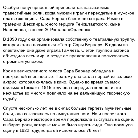
Особую популярность ей принесли так называемые
травестийные роли, когда мужчин играли переодетые в мужское
платье женщины. Сара Бернар блестяще сыграла Ромео в
трагедии Шекспира, юного герцога Рейхштадтского, сына
Наполеона, в пьесе Э. Ростана «Орленок».
В 1898 году она организовала собственную театральную труппу,
которая стала называться «Театр Сары Бернар». В одном из
спектаклей она даже играла Гамлета. С этой труппой актриса
объездила весь мир, и везде ее представления пользовались
огромным успехом.
Кроме великолепного голоса Сара Бернар обладала и
прекрасной внешностью. Поэтому она стала первой из великих
актрис, которая снялась в кино. Однако во время съемок
фильма «Тоска» в 1915 году она повредила колено, и это
несчастье во многом повлияло на ее дальнейшую творческую
судьбу.
Спустя несколько лет, не в силах больше терпеть мучительные
боли, она согласилась на ампутацию ноги. Но и после этого
Сара Бернар некоторое время продолжала выступать на сцене,
выбирая роли, которые можно было играть сидя. Она покинула
сцену в 1922 году, когда ей исполнилось 78 лет!