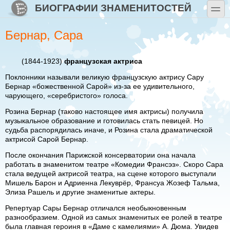
Перейти к основному содержанию
Skip to search
БИОГРАФИИ ЗНАМЕНИТОСТЕЙ
toggle
Бернар, Сара
(1844-1923)
французская актриса
Поклонники называли великую французскую актрису Сару
Бернар «божественной Сарой» из-за ее удивительного,
чарующего, «серебристого» голоса.
Розина Бернар (таково настоящее имя актрисы) получила
музыкальное образование и готовилась стать певицей. Но
судьба распорядилась иначе, и Розина стала драматической
актрисой Сарой Бернар.
После окончания Парижской консерватории она начала
работать в знаменитом театре «Комедии Франсэз». Скоро Сара
стала ведущей актрисой театра, на сцене которого выступали
Мишель Барон и Адриенна Лекуврёр, Франсуа Жозеф Тальма,
Элиза Рашель и другие знаменитые актеры.
Репертуар Сары Бернар отличался необыкновенным
разнообразием. Одной из самых знаменитых ее ролей в театре
была главная героиня в «Даме с камелиями» А. Дюма. Увидев