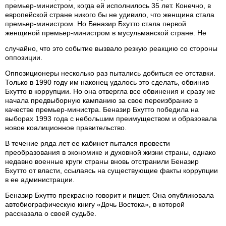
премьер-министром, когда ей исполнилось 35 лет. Конечно, в
европейской стране никого бы не удивило, что женщина стала
премьер-министром. Но Беназир Бхутто стала первой
женщиной премьер-министром в мусульманской стране. Не
случайно, что это событие вызвало резкую реакцию со стороны
оппозиции.
Оппозиционеры несколько раз пытались добиться ее отставки.
Только в 1990 году им наконец удалось это сделать, обвинив
Бхутто в коррупции. Но она отвергла все обвинения и сразу же
начала предвыборную кампанию за свое переизбрание в
качестве премьер-министра. Беназир Бхутто победила на
выборах 1993 года с небольшим преимуществом и образовала
новое коалиционное правительство.
В течение ряда лет ее кабинет пытался провести
преобразования в экономике и духовной жизни страны, однако
недавно военные круги страны вновь отстранили Беназир
Бхутто от власти, ссылаясь на существующие факты коррупции
в ее администрации.
Беназир Бхутто прекрасно говорит и пишет. Она опубликовала
автобиографическую книгу «Дочь Востока», в которой
рассказала о своей судьбе.