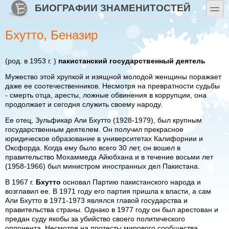
Перейти к основному содержанию
Skip to search
БИОГРАФИИ ЗНАМЕНИТОСТЕЙ
toggle
Бхутто, Беназир
(род. в 1953 г. )
пакистанский государственный деятель
Мужество этой хрупкой и изящной молодой женщины поражает
даже ее соотечественников. Несмотря на превратности судьбы
- смерть отца, аресты, ложные обвинения в коррупции, она
продолжает и сегодня служить своему народу.
Ее отец, Зульфикар Али Бхутто (1928-1979), был крупным
государственным деятелем. Он получил прекрасное
юридическое образование в университетах Калифорнии и
Оксфорда. Когда ему было всего 30 лет, он вошел в
правительство Мохаммеда Айюбхана и в течение восьми лет
(1958-1966) был министром иностранных дел Пакистана.
В 1967 г.
Бхутто
основал Партию пакистанского народа и
возглавил ее. В 1971 году его партия пришла к власти, а сам
Али Бхутто в 1971-1973 являлся главой государства и
правительства страны. Однако в 1977 году он был арестован и
предан суду якобы за убийство своего политического
оппонента. Несмотря на протесты мирового сообщества,