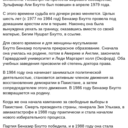
Зульфикар Али Бхутто был повешен в апреле 1979 года.
С этого времени судьба его дочери резко меняется. Целых
шесть лет (с 1977 по 1984 год) Беназир Бхутто провела под
домашним арестом или в тюрьме. Наконец она была
вынуждена уехать за границу, оказавшись вместе со своей
матерью, Бегим Нушрат Бхутто, в ссылке.
Для своего времени и для женщины-мусульманки
Бхутто Беназир получила прекрасное образование. Сначала
она училась на родине, потом в Америке и Англии, закончила
Гарвардский университет и Леди Маргарет холл (Оксфорд). Оба
учебных заведения присвоили ей степень доктора права.
В 1984 году она начинает заниматься политической
деятельностью, становится активным членом движения за
восстановление демократии в Пакистане, а затем
сопредседателем этого движения. В 1986 году Беназир Бхугто
возвращается на родину.
Когда же она начала кампанию за свободные выборы в
Пакистане. Смерть президента страны, генерала Зия Ульхака, в
авиакатастрофе в 1988 году практически и стала началом
нового избирательного процесса.
Партия Беназир Бхутто победила, и в 1988 году она стала