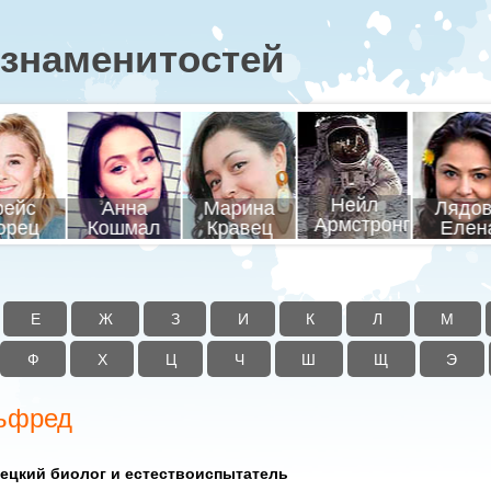
знаменитостей
соцкий
Адольф
Гагарин
Кала
адимир
Ванга
Гитлер
Юрий
Миха
Е
Ж
З
И
К
Л
М
Ф
Х
Ц
Ч
Ш
Щ
Э
ьфред
ецкий биолог и естествоиспытатель