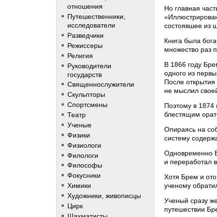
отношения
Но главная час
Путешественники,
«Иллюстрированн
исследователи
состоявшее из 
Разведчики
Книга была бог
Режиссеры
множество раз 
Религия
В 1866 году Бре
Руководители
одного из первы
государств
После открытия 
Священнослужители
не мыслил своей
Скульпторы
Спортсмены
Поэтому в 1874 
блестящим орато
Театр
Ученые
Опираясь на со
Физики
систему содержа
Физиологи
Одновременно Б
Филологи
и переработал в
Философы
Фокусники
Хотя Брем и ото
ученому обратил
Химики
Художники, живописцы
Ученый сразу же
Цирк
путешествии Бре
Шахматисты