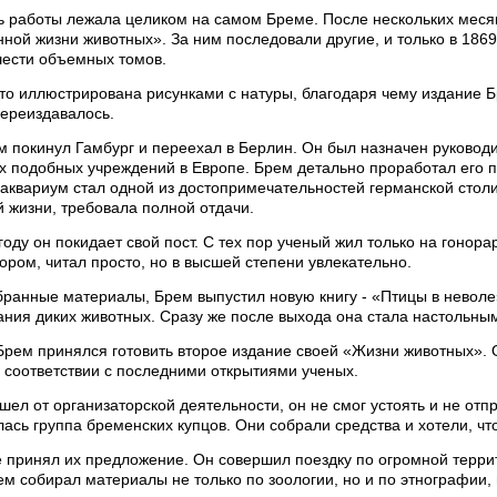
ть работы лежала целиком на самом Бреме. После нескольких меся
ой жизни животных». За ним последовали другие, и только в 1869
шести объемных томов.
ато иллюстрирована рисунками с натуры, благодаря чему издание 
переиздавалось.
м покинул Гамбург и переехал в Берлин. Он был назначен руковод
х подобных учреждений в Европе. Брем детально проработал его пр
аквариум стал одной из достопримечательностей германской столи
 жизни, требовала полной отдачи.
году он покидает свой пост. С тех пор ученый жил только на гонора
ром, читал просто, но в высшей степени увлекательно.
бранные материалы, Брем выпустил новую книгу - «Птицы в неволе
ния диких животных. Сразу же после выхода она стала настольны
рем принялся готовить второе издание своей «Жизни животных».
 соответствии с последними открытиями ученых.
шел от организаторской деятельности, он не смог устоять и не отп
ась группа бременских купцов. Они собрали средства и хотели, ч
 принял их предложение. Он совершил поездку по огромной террит
м собирал материалы не только по зоологии, но и по этнографии, 