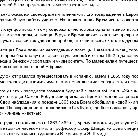
которой были представлены малоизвестные виды.
анно оказался своеобразным пленником. Его возвращение в Европ
дальнейшую работу ученого. На первых порах
Брем
использовал з
ых купцов помогли ему содержать членов экспедиции и животных, 
ны, и крокодилы, и львица. В руках Брема дикие животные преврат
ручать зверей так удивляли арабов, что они прозвали его колдуном
месяцев Брем получил неожиданную помощь. Немецкий купец, торго
р. Брем благополучно перевез туда зверей и летом 1852 года верн
екции Венскому зоопарку и университету. По материалам путешест
и из северо-восточной Африки».
у он отправился путешествовать в Испанию, затем в 1855 году п
ую коллекцию птичьих чучел, а материалы этих поездок стали осно
того у него и зародился замысел будущей знаменитой книги «Жизн
у что герцог Саксен-Кобургский пригласил Брема с женой сопровож
. Свои наблюдения о поездке 1863 года Брем обобщил в новой кни
ю. По возращении он поселился в Гамбурге, где был назначен дире
гой «Жизнь животных».
о труда, выходившего в 1863-1869 гг. , Брему помогали два крупне
имавшийся насекомыми, и профессор Оскар Шмидт, который специа
ть книгу взялись художники В. Кречнер и Э. Шмидт.