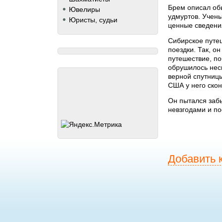
Брем описал обы
Ювелиры
удмуртов. Учен
Юристы, судьи
ценные сведения
Сибирское путе
поездки. Так, о
путешествие, по
обрушилось неск
верной спутницы
США у него ско
Он пытался забы
невзгодами и п
Добавить 