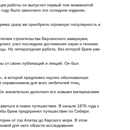
цев работы он выпустил первый том знаменитой
 году было закончено это солидное издание,
Брема сразу же приобрело огромную популярность и
ителем строительства Берлинского аквариума,
оект, учел последние достижения науки и техники.
цы. Но литературная работа, без которой Брем уже
ры от своих публикаций и лекций. Он был
», в которой предложил научно обоснованную
м справочником для всех любителей птиц.
 Он значительно дополнил его новыми материалами
равиться в новое путешествие. В начале 1876 года к
тобы Брем предпринял путешествие по Сибири.
ории от гор Алатау до Карского моря. В этом
новой для него области исследования.