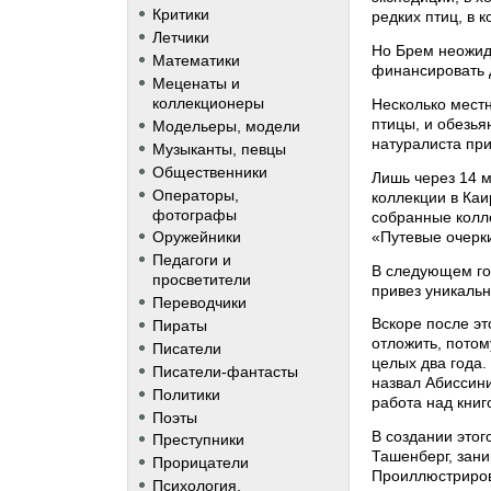
Критики
редких птиц, в 
Летчики
Но Брем неожид
Математики
финансировать 
Меценаты и
коллекционеры
Несколько местн
птицы, и обезья
Модельеры, модели
натуралиста при
Музыканты, певцы
Общественники
Лишь через 14 
Операторы,
коллекции в Каи
фотографы
собранные колл
«Путевые очерк
Оружейники
Педагоги и
В следующем год
просветители
привез уникальн
Переводчики
Вскоре после э
Пираты
отложить, потом
Писатели
целых два года
Писатели-фантасты
назвал Абиссини
Политики
работа над кни
Поэты
В создании этог
Преступники
Ташенберг, зан
Прорицатели
Проиллюстрирова
Психология,