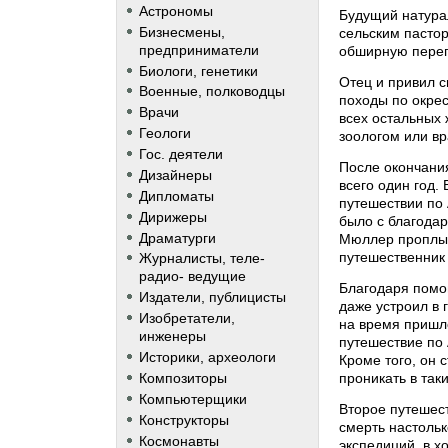
Астрономы
Будущий натурал
Бизнесмены,
сельским пасто
предприниматели
обширную переп
Биологи, генетики
Отец и привил с
Военные, полководцы
походы по окрес
Врачи
всех остальных 
Геологи
зоологом или вр
Гос. деятели
После окончания
Дизайнеры
всего один год.
Дипломаты
путешествии по 
Дирижеры
было с благодар
Драматурги
Мюллер проплыл
путешественник 
Журналисты, теле-
радио- ведущие
Благодаря помощ
Издатели, публицисты
даже устроил в 
Изобретатели,
на время пришло
инженеры
путешествие по
Историки, археологи
Кроме того, он 
проникать в так
Композиторы
Компьютерщики
Второе путешест
Конструкторы
смерть настольк
Космонавты
экспедиций, в 