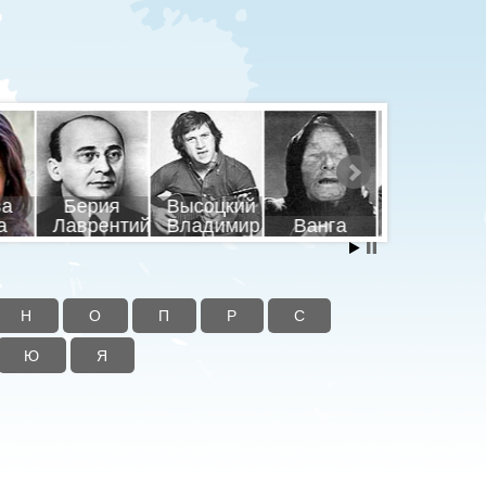
шников
Ленин
Пушкин
Путин
ил
Владимир
Брюс Ли
Александр
Владими
Н
О
П
Р
С
Ю
Я