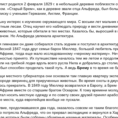
ист родился 2 февраля 1829 г. в небольшой деревне поблизости от
ром. «Старый Брем», как в деревне звали отца Альфреда, был бол
иску с учеными Германии, Англии, Франции.
ыну интерес к изучению окружающего мира. С восьми лет мальчик 
тным лесам. Отец научил его наблюдать природу и вести дневники.
животных, которые обитали в тех местах. Казалось бы, выросший 
ачом. Но Альфреда увлекала архитектура.
 гимназии он даже собирался стать зодчим и поступил в архитект
 Весной 1847 года друг семьи барон Мюллер, большой любитель пр
Африке, тогда еще мало исследованному «черному материку». Неч
ностью принято. Их путешествие началось тем же летом и продолж
и на гребной лодке вдоль всего русла Нила и добрались до стол
был способен проделать такой путь. А ведь
Брему
в то время не б
и местного губернатора они основали там главную квартиру экспе
городе зверинец для прирученных животных. Во время охоты в джун
сь прекратить. В 1849 году Мюллер возвратился в Европу, а Брем
 Африке вместе со старшим братом Оскаром. К тому времени молод
стал носить местную одежду и по совету своих друзей принял ара
ие места, куда европейцев вообще не пускали.
вие, продолжавшееся два года, оказалось совсем не таким благоп
о потрясла Альфреда, что он прервал экспедицию и вернулся в Х
ходе которых были собраны обширные научные материалы. Особенн