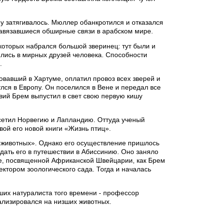
у затягивалось. Мюллер обанкротился и отказался
авязавшиеся обширные связи в арабском мире.
которых набрался большой зверинец: тут были и
ились в мирных друзей человека. Способности
.
вавший в Хартуме, оплатил провоз всех зверей и
улся в Европу. Он поселился в Вене и передал все
вий Брем выпустил в свет свою первую кишу
осетил Норвегию и Лапландию. Оттуда ученый
вой его новой книги «Жизнь птиц».
ь животных». Однако его осуществление пришлось
дать его в путешествии в Абиссинию. Оно заняло
ге, посвященной Африканской Швейцарии, как Брем
ктором зоологического сада. Тогда и началась
йших натуралиста того времени - профессор
лизировался на низших животных.