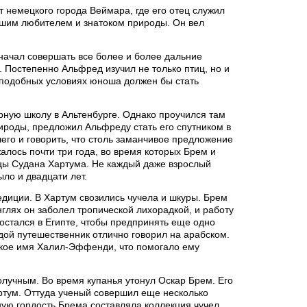
 немецкого города Веймара, где его отец служил
ьшим любителем и знатоком природы. Он вел
начал совершать все более и более дальние
 Постепенно Альфред изучил не только птиц, но и
в подобных условиях юноша должен бы стать
урную школу в Альтенбурге. Однако проучился там
ироды, предложил Альфреду стать его спутником в
его и говорить, что столь заманчивое предложение
алось почти три года, во время которых Брем и
ицы Судана Хартума. Не каждый даже взрослый
ыло и двадцати лет.
диции. В Хартум свозились чучела и шкуры. Брем
глях он заболел тропической лихорадкой, и работу
 остался в Египте, чтобы предпринять еще одно
ой путешественник отлично говорил на арабском.
бское имя Халил-Эффенди, что помогало ему
олучным. Во время купанья утонул Оскар Брем. Его
артум. Оттуда ученый совершил еще несколько
ую гордость Брема составляла коллекция чучел