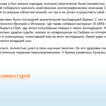
чаи и быт многих народов, которые практически были неизвестны в
ый собирался написать комплексное зоогеографическое описание С
 по разным областям знаний, но так и не успел осуществить свой
шествие было последней значительной экспедицией Брема. С тех 
н посетил Венгрию и Испанию, где также собирал материал. В 1883
бывал в США, где читал популярные лекции о своих экспедициях. 
олько ударов судьбы: вскоре по возвращении из Сибири он потерял
 и помощницы, помогавшей ему во всех экспедициях, Брем едва не
нчался младший сын.
ться, полностью ушел в свои научные занятия. Но его здоровье 
остоянным нервным перенапряжением. У Брема развилась болезнь п
комментарий