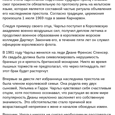
смог произнести обязательную по протоколу речь на кельтском
языке, которая является составной частью ритуала объявления
его наследником престола. Согласно традиции, церемония
произошла 1 июля 1969 года в замке Карнарвон.
Следуя примеру своего отца, Чарльз поступил в Королевскую
академию военно-воздушных сил, получил диплом летчика и
продолжил военное образование в королевском морском
колледже Дартмут. Закончив его, в течение пяти лет он служил
офицером королевского флота.
В 1981 году Чарльз женился на леди Диане Френсис Спенсер.
Их свадьба должна была символизировать нерушимость
брачных уз и крепость британской монархии. Никто во время
пышных торжеств не предполагал, что через пятнадцать лет
этот брак будет расторгнут.
Впервые за двести лет избранница наследника престола не
была членом королевской семьи. Она родила ему двух
сыновей, Уильяма и Гарри. Чарльз чувствовал себя счастливым
отцом, хотя постоянно осознавал, что растущая во всем мире
популярность Дианы неуклонно заслоняет его собственную
значимость. Это обстоятельство стало причиной все
возрастающей неприязни к жене и началом обоюдных измен.
Впрочем, Чарльз никогда не считал необходимым расставаться