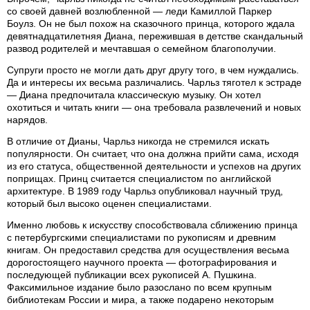
со своей давней возлюбленной — леди Камиллой Паркер
Боулз. Он не был похож на сказочного принца, которого ждала
девятнадцатилетняя Диана, пережившая в детстве скандальный
развод родителей и мечтавшая о семейном благополучии.
Супруги просто не могли дать друг другу того, в чем нуждались.
Да и интересы их весьма различались. Чарльз тяготел к эстраде
— Диана предпочитала классическую музыку. Он хотел
охотиться и читать книги — она требовала развлечений и новых
нарядов.
В отличие от Дианы, Чарльз никогда не стремился искать
популярности. Он считает, что она должна прийти сама, исходя
из его статуса, общественной деятельности и успехов на других
поприщах. Принц считается специалистом по английской
архитектуре. В 1989 году Чарльз опубликовал научный труд,
который был высоко оценен специалистами.
Именно любовь к искусству способствовала сближению принца
с петербургскими специалистами по рукописям и древним
книгам. Он предоставил средства для осуществления весьма
дорогостоящего научного проекта — фотографирования и
последующей публикации всех рукописей А. Пушкина.
Факсимильное издание было разослано по всем крупным
библиотекам России и мира, а также подарено некоторым