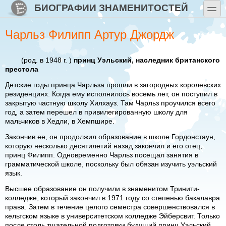
Перейти к основному содержанию
Skip to search
БИОГРАФИИ ЗНАМЕНИТОСТЕЙ
toggle
Чарльз Филипп Артур Джордж
(род. в 1948 г. )
принц Уэльский, наследник британского
престола
Детские годы принца Чарльза прошли в загородных королевских
резиденциях. Когда ему исполнилось восемь лет, он поступил в
закрытую частную школу Хилхауз. Там Чарльз проучился всего
год, а затем перешел в привилегированную школу для
мальчиков в Хедли, в Хемпшире.
Закончив ее, он продолжил образование в школе Гордонстаун,
которую несколько десятилетий назад закончил и его отец,
принц Филипп. Одновременно Чарльз посещал занятия в
грамматической школе, поскольку был обязан изучить уэльский
язык.
Высшее образование он получили в знаменитом Тринити-
колледже, который закончил в 1971 году со степенью бакалавра
права. Затем в течение целого семестра совершенствовался в
кельтском языке в университетском колледже Эйберсвит. Только
после столь тщательной подготовки будущий принц Уэльский