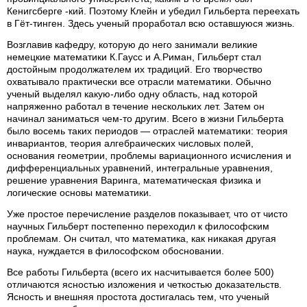
Кенигсберге -кий. Поэтому Клейн и убедил Гильберта переехать
в Гёт-тинген. Здесь ученый проработал всю оставшуюся жизнь.
Возглавив кафедру, которую до него занимали великие
немецкие математики К.Гаусс и А.Риман, Гильберт стал
достойным продолжателем их традиций. Его творчество
охватывало практически все отрасли математики. Обычно
ученый выделял какую-либо одну область, над которой
напряженно работал в течение нескольких лет. Затем он
начинал заниматься чем-то другим. Всего в жизни Гильберта
было восемь таких периодов — отраслей математики: теория
инвариантов, теория алгебраических числовых полей,
основания геометрии, проблемы вариационного исчисления и
дифференциальных уравнений, интегральные уравнения,
решение уравнения Варинга, математическая физика и
логические основы математики.
Уже простое перечисление разделов показывает, что от чисто
научных Гильберт постепенно переходил к философским
проблемам. Он считал, что математика, как никакая другая
наука, нуждается в философском обосновании.
Все работы Гильберта (всего их насчитывается более 500)
отличаются ясностью изложения и четкостью доказательств.
Ясность и внешняя простота достигалась тем, что ученый