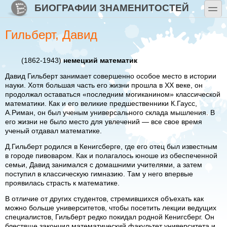
Перейти к основному содержанию
Skip to search
БИОГРАФИИ ЗНАМЕНИТОСТЕЙ
toggle
Гильберт, Давид
(1862-1943)
немецкий математик
Давид Гильберт занимает совершенно особое место в истории
науки. Хотя большая часть его жизни прошла в XX веке, он
продолжал оставаться «последним могиканином» классической
математики. Как и его великие предшественники К.Гаусс,
А.Риман, он был ученым универсального склада мышления. В
его жизни не было место для увлечений — все свое время
ученый отдавал математике.
Д.Гильберт родился в Кенигсберге, где его отец был известным
в городе пивоваром. Как и полагалось юноше из обеспеченной
семьи, Давид занимался с домашними учителями, а затем
поступил в классическую гимназию. Там у него впервые
проявилась страсть к математике.
В отличие от других студентов, стремившихся объехать как
можно больше университетов, чтобы посетить лекции ведущих
специалистов, Гильберт редко покидал родной Кенигсберг. Он
блестяще закончил математический факультет университета и