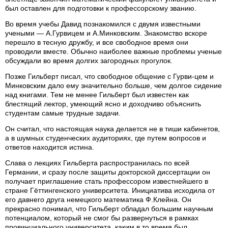
был оставлен для подготовки к профессорскому званию.
Во время учебы Давид познакомился с двумя известными
учеными — А.Гурвицем и А.Минковским. Знакомство вскоре
перешло в тесную дружбу, и все свободное время они
проводили вместе. Обычно наиболее важные проблемы ученые
обсуждали во время долгих загородных прогулок.
Позже Гильберт писал, что свободное общение с Гурви-цем и
Минковским дало ему значительно больше, чем долгое сидение
над книгами. Тем не менее Гильберт был известен как
блестящий лектор, умеющий ясно и доходчиво объяснить
студентам самые трудные задачи.
Он считал, что настоящая наука делается не в тиши кабинетов,
а в шумных студенческих аудиториях, где путем вопросов и
ответов находится истина.
Слава о лекциях Гильберта распространилась по всей
Германии, и сразу после защиты докторской диссертации он
получает приглашение стать профессором известнейшего в
стране Гёттингенского университета. Инициатива исходила от
его давнего друга немецкого математика Ф.Клейна. Он
прекрасно понимал, что Гильберт обладал большим научным
потенциалом, который не смог бы развернуться в рамках
провинциального университета, каким в то время был