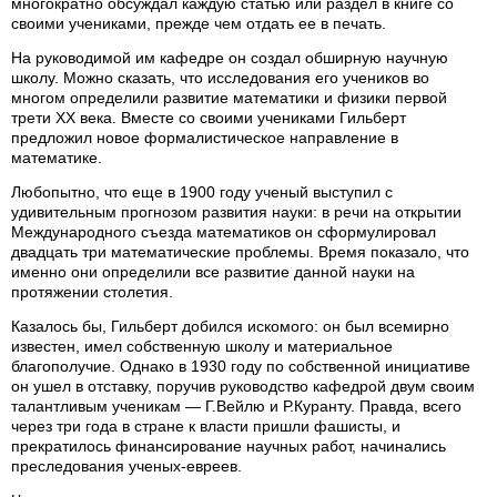
многократно обсуждал каждую статью или раздел в книге со
своими учениками, прежде чем отдать ее в печать.
На руководимой им кафедре он создал обширную научную
школу. Можно сказать, что исследования его учеников во
многом определили развитие математики и физики первой
трети XX века. Вместе со своими учениками Гильберт
предложил новое формалистическое направление в
математике.
Любопытно, что еще в 1900 году ученый выступил с
удивительным прогнозом развития науки: в речи на открытии
Международного съезда математиков он сформулировал
двадцать три математические проблемы. Время показало, что
именно они определили все развитие данной науки на
протяжении столетия.
Казалось бы, Гильберт добился искомого: он был всемирно
известен, имел собственную школу и материальное
благополучие. Однако в 1930 году по собственной инициативе
он ушел в отставку, поручив руководство кафедрой двум своим
талантливым ученикам — Г.Вейлю и Р.Куранту. Правда, всего
через три года в стране к власти пришли фашисты, и
прекратилось финансирование научных работ, начинались
преследования ученых-евреев.