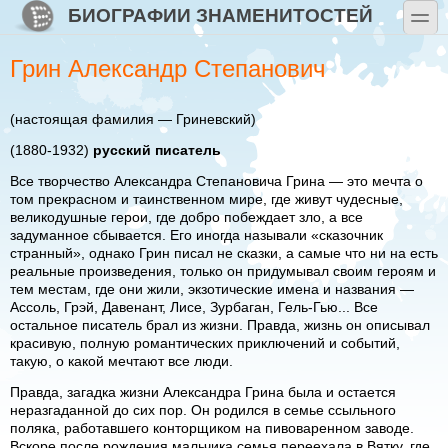
Перейти к основному содержанию
Skip to search
БИОГРАФИИ ЗНАМЕНИТОСТЕЙ
toggle
Грин Александр Степанович
(настоящая фамилия — Гриневский)
(1880-1932)
русский писатель
Все творчество Александра Степановича Грина — это мечта о
том прекрасном и таинственном мире, где живут чудесные,
великодушные герои, где добро побеждает зло, а все
задуманное сбывается. Его иногда называли «сказочник
странный», однако Грин писал не сказки, а самые что ни на есть
реальные произведения, только он придумывал своим героям и
тем местам, где они жили, экзотические имена и названия —
Ассоль, Грэй, Давенант, Лисе, Зурбаган, Гель-Гью... Все
остальное писатель брал из жизни. Правда, жизнь он описывал
красивую, полную романтических приключений и событий,
такую, о какой мечтают все люди.
Правда, загадка жизни Александра Грина была и остается
неразгаданной до сих пор. Он родился в семье ссыльного
поляка, работавшего конторщиком на пивоваренном заводе.
Вскоре после рождения мальчика семья переехала в Вятку, где