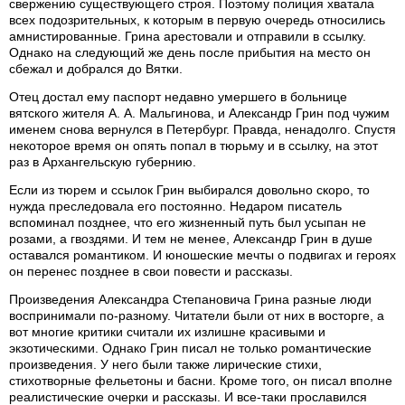
свержению существующего строя. Поэтому полиция хватала
всех подозрительных, к которым в первую очередь относились
амнистированные. Грина арестовали и отправили в ссылку.
Однако на следующий же день после прибытия на место он
сбежал и добрался до Вятки.
Отец достал ему паспорт недавно умершего в больнице
вятского жителя А. А. Мальгинова, и Александр Грин под чужим
именем снова вернулся в Петербург. Правда, ненадолго. Спустя
некоторое время он опять попал в тюрьму и в ссылку, на этот
раз в Архангельскую губернию.
Если из тюрем и ссылок Грин выбирался довольно скоро, то
нужда преследовала его постоянно. Недаром писатель
вспоминал позднее, что его жизненный путь был усыпан не
розами, а гвоздями. И тем не менее, Александр Грин в душе
оставался романтиком. И юношеские мечты о подвигах и героях
он перенес позднее в свои повести и рассказы.
Произведения Александра Степановича Грина разные люди
воспринимали по-разному. Читатели были от них в восторге, а
вот многие критики считали их излишне красивыми и
экзотическими. Однако Грин писал не только романтические
произведения. У него были также лирические стихи,
стихотворные фельетоны и басни. Кроме того, он писал вполне
реалистические очерки и рассказы. И все-таки прославился