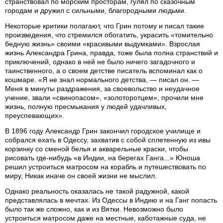
странствовал по морским просторам, гулял по сказочным
городам и дружил с сильными, благородными людьми.
Некоторые критики полагают, что Грин потому и писал такие
произведения, что стремился обогатить, украсить «томительно
бедную жизнь» своими «красивыми выдумками». Взрослая
жизнь Александра Грина, правда, тоже была полна странствий и
приключений, однако в ней не было ничего загадочного и
таинственного, а о своем детстве писатель вспоминал как о
кошмаре. «Я не знал нормального детства, — писал он. —
Меня в минуты раздражения, за своевольство и неудачное
учение, звали «свинопасом», «золоторотцем», прочили мне
жизнь, полную пресмыкания у людей удачливых,
преуспевающих».
В 1896 году Александр Грин закончил городское училище и
собрался ехать в Одессу, захватив с собой сплетенную из ивы
корзинку со сменой белья и акварельные краски, чтобы
рисовать где-нибудь «в Индии, на берегах Ганга...» Юноша
решил устроиться матросом на корабль и путешествовать по
миру, Никак иначе он своей жизни не мыслил.
Однако реальность оказалась не такой радужной, какой
представлялась в мечтах. Из Одессы в Индию и на Ганг попасть
было так же сложно, как и из Вятки. Невозможно было
устроиться матросом даже на местные, каботажные суда, не