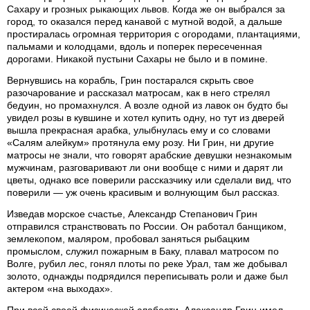
Сахару и грозных рыкающих львов. Когда же он выбрался за
город, то оказался перед канавой с мутной водой, а дальше
простиралась огромная территория с огородами, плантациями,
пальмами и колодцами, вдоль и поперек пересеченная
дорогами. Никакой пустыни Сахары не было и в помине.
Вернувшись на корабль, Грин постарался скрыть свое
разочарование и рассказал матросам, как в него стрелял
бедуин, но промахнулся. А возле одной из лавок он будто бы
увидел розы в кувшине и хотел купить одну, но тут из дверей
вышла прекрасная арабка, улыбнулась ему и со словами
«Салям алейкум» протянула ему розу. Ни Грин, ни другие
матросы не знали, что говорят арабские девушки незнакомым
мужчинам, разговаривают ли они вообще с ними и дарят ли
цветы, однако все поверили рассказчику или сделали вид, что
поверили — уж очень красивым и волнующим был рассказ.
Изведав морское счастье, Александр Степанович Грин
отправился странствовать по России. Он работал банщиком,
землекопом, маляром, пробовал заняться рыбацким
промыслом, служил пожарным в Баку, плавал матросом по
Волге, рубил лес, гонял плоты по реке Урал, там же добывал
золото, однажды подрядился переписывать роли и даже был
актером «на выходах».
При всей своей физической слабости, Александр Грин имел