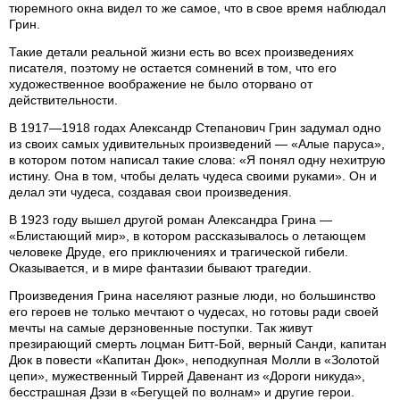
тюремного окна видел то же самое, что в свое время наблюдал
Грин.
Такие детали реальной жизни есть во всех произведениях
писателя, поэтому не остается сомнений в том, что его
художественное воображение не было оторвано от
действительности.
В 1917—1918 годах Александр Степанович Грин задумал одно
из своих самых удивительных произведений — «Алые паруса»,
в котором потом написал такие слова: «Я понял одну нехитрую
истину. Она в том, чтобы делать чудеса своими руками». Он и
делал эти чудеса, создавая свои произведения.
В 1923 году вышел другой роман Александра Грина —
«Блистающий мир», в котором рассказывалось о летающем
человеке Друде, его приключениях и трагической гибели.
Оказывается, и в мире фантазии бывают трагедии.
Произведения Грина населяют разные люди, но большинство
его героев не только мечтают о чудесах, но готовы ради своей
мечты на самые дерзновенные поступки. Так живут
презирающий смерть лоцман Битт-Бой, верный Санди, капитан
Дюк в повести «Капитан Дюк», неподкупная Молли в «Золотой
цепи», мужественный Тиррей Давенант из «Дороги никуда»,
бесстрашная Дэзи в «Бегущей по волнам» и другие герои.