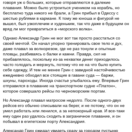
говоря уж о больших, которые отправляются в далекие
плавания. Можно было устроиться учеником на корабль, но
бесплатно туда никого не брали, а Грин прибыл в Одессу с
шестью рублями в кармане. К тому же юноша и фигурой не
вышел, был узкоплечим и худеньким, так что даже в будущем он
вряд ли мог превратиться в «морского волка».
Однако Александр Грин не мог вот так просто расстаться со
своей мечтой. Он начал упорно тренировать свое тело и дух,
даже плавал за волнорезом, где не раз тонули и опытные
пловцы, разбиваясь о балки и камни. Правда, сил не
прибавлялось, поскольку из-за нехватки денег приходилось
часто голодать и мерзнуть, потому что не на что было купить
себе одежду, И тем не менее Грин с завидной настойчивостью
ежедневно обходил все стоящие в гавани суда — баржи,
шхуны, пароходы. Иногда счастье улыбалось ему. Впервые Грин
отправился в плавание на транспортном судне «Платон»,
которое совершало рейсы по черноморским портам.
Но Александр плавал матросом недолго. После одного-двух
рейсов его обычно списывали на берег, и не потому, что он не
умел работать или ленился, а за непокорный нрав. И все-таки
ему один раз удалось сходить в заграничное плавание, и он
побывал в египетском порту Александрия.
Александр Грин ожидал увидеть сразу за городом пустыню