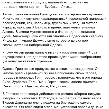
разворачивается в городах, названий которых нет на
географических картах — Зурбаган, Лисе...
Такие странные имена Грин давал своим героям не случайно.
Многие из них служили характеристикой персонажей гриновских
произведений, как, например, трусливый и жадный матрос
Куркуль, нахальный Бенц или прелестная мечтательница
Ассоль. В имени мужественного и благородного капитана
Дюка, Александр Грин отразил отношение одесситов к герцогу
Ришелье — «папе Дюку», статуя которого до сих пор
возвышается на набережной Одессы.
К тому же эти придуманные имена и названия лишний раз
подчеркивают, что действие происходит в мире воображения,
где ничто не кажется странным.
Однако Грин не все придумывал в своих произведениях. Он
многое брал из реальной жизни в описаниях своих героев,
городов и природы. Грин говорил, например, что в его города
Лисе, Зурбаган, Гёль-Гью и Гертон вошли многие приметы
Севастополя, Одессы, Ялты, Феодосии.
В Гёртоне происходит действие его романа «Дорога никуда»,
который он написал в 1929 году, а биография главного героя
Тиррея Давенанта очень похожа на биографию самого
писателя. Он тоже сидел в тюрьме, устраивал побег и даже из