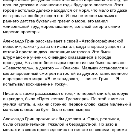
прошли детские и юношеские годы будущего писателя. Этот
город настолько далеко находился от моря, что мало кто даже
из взрослых вообще видел его. И тем не менее мальчик с
раннего детства буквально грезил о море, его манил
«живописный труд мореплавания», вольный ветер и синие
морские просторы.
Александр Грин рассказывает в своей «Автобиографической
повести», какие чувства он испытал, когда впервые увидел на
вятской пристани двух настоящих матросов. Это были
штурманские ученики, очевидно оказавшиеся в городе
проездом, На ленте бескозырки одного из них было написано
«Севастополь», а другого — «Очаков». Мальчик остановился и
как зачарованный смотрел на гостей из другого, таинственного
и прекрасного мира. «Я не завидовал, — пишет Грин. — Я
испытывал восхищение и тоску».
Писатель также рассказывал о том, что первой книгой, которую
он увидел, было «Путешествие Гулливера». По этой книге он
учился читать, и, как ни странно, первое слово, какое маленький
мальчик сложил из букв, было слово «море».
Александр Грин прожил как бы две жизни. Одна, реальная,
была отвратительной, тяжелой и безрадостной. Но зато в
мечтах и в своих произведениях он вместе со своими героями