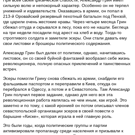
сильную волю и непокорный характер. Особенно он не терпел
унижений и издевательств. Оказавшись в армии, он попал в
213-й Оровайский резервный пехотный батальон под Пензой,
где царили очень жестокие нравы. Через четыре месяца Грин
сбежал оттуда и скрывался в лесу, пока его не нашли. Беглеца
на три недели посадили под арест на хлеб и воду. Тогда-то
строптивого солдата и заметили эсеры. Они стали давать ему
свои листовки и брошюры политического содержания.
Александр Грин был далек от политики, однако, начитавшись
листовок, он со своей буйной фантазией вообразил себе жизнь
революционера, полную опасных приключений и таинственных
встреч.
Эсеры помогли Грину снова сбежать из армии, снабдили его
фальшивым паспортом и переправили в Киев, откуда он
перебрался в Одессу, а потом и в Севастополь. Там Александр
Грин получил первое задание, однако для него вся эта
революционная работа являлась не чем иным, как игрой. Это
заметно и по тому, с какой иронией он потом описывал членов
севастопольской организации эсеров в своей повести о
барышне «Киске», которая играла в ней главную роль.
Это были годы, когда политические группы и партии
активизировали пропаганду среди населения и призывали к