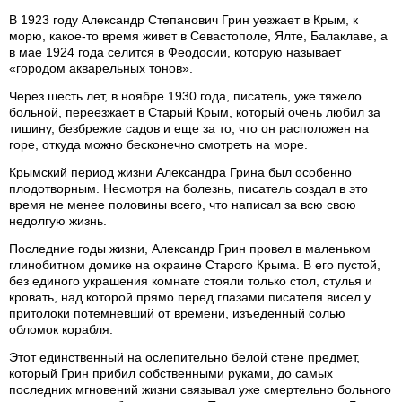
В 1923 году Александр Степанович Грин уезжает в Крым, к
морю, какое-то время живет в Севастополе, Ялте, Балаклаве, а
в мае 1924 года селится в Феодосии, которую называет
«городом акварельных тонов».
Через шесть лет, в ноябре 1930 года, писатель, уже тяжело
больной, переезжает в Старый Крым, который очень любил за
тишину, безбрежие садов и еще за то, что он расположен на
горе, откуда можно бесконечно смотреть на море.
Крымский период жизни Александра Грина был особенно
плодотворным. Несмотря на болезнь, писатель создал в это
время не менее половины всего, что написал за всю свою
недолгую жизнь.
Последние годы жизни, Александр Грин провел в маленьком
глинобитном домике на окраине Старого Крыма. В его пустой,
без единого украшения комнате стояли только стол, стулья и
кровать, над которой прямо перед глазами писателя висел у
притолоки потемневший от времени, изъеденный солью
обломок корабля.
Этот единственный на ослепительно белой стене предмет,
который Грин прибил собственными руками, до самых
последних мгновений жизни связывал уже смертельно больного