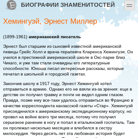
Перейти к основному содержанию
Skip to search
БИОГРАФИИ ЗНАМЕНИТОСТЕЙ
toggle
Хемингуэй, Эрнест Миллер
(1899-1961)
американский писатель
Эрнест был старшим из сыновей известной американской
певицы Грейс Холл и врача-терапевта Кларенса Хемингуэя. Он
учился в престижной американской школе в Окс-парке близ
Чикаго, и уже там стали очевидны его литературные
способности. Юноша писал интересные рассказы, которые
печатал в школьной и городской газетах.
Закончив школу в 1917 году, Эрнест Хемингуэй хотел
отправиться в армию. Однако его не взяли из-за зрения: еще в
детстве он получил травму и почти не видел одним глазом.
Правда, позже ему все-таки удалось отправиться во Францию в
качестве корреспондента канзасской газеты «Стар». Хемингуэй
присоединился к американскому экспедиционному корпусу, но
провел на войне всего три месяца, потому что получил
серьезное ранение в ногу и попал в итальянский госпиталь. Там
он пролежал несколько месяцев и влюбился в сестру
милосердия. Через десять лет эта любовная история будет