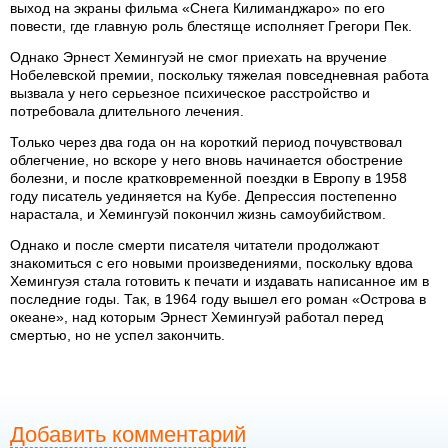
выход на экраны фильма «Снега Килиманджаро» по его
повести, где главную роль блестяще исполняет Грегори Пек.
Однако Эрнест Хемингуэй не смог приехать на вручение
Нобелевской премии, поскольку тяжелая повседневная работа
вызвала у него серьезное психическое расстройство и
потребовала длительного лечения.
Только через два года он на короткий период почувствовал
облегчение, но вскоре у него вновь начинается обострение
болезни, и после кратковременной поездки в Европу в 1958
году писатель уединяется на Кубе. Депрессия постепенно
нарастала, и Хемингуэй покончил жизнь самоубийством.
Однако и после смерти писателя читатели продолжают
знакомиться с его новыми произведениями, поскольку вдова
Хемингуэя стала готовить к печати и издавать написанное им в
последние годы. Так, в 1964 году вышел его роман «Острова в
океане», над которым Эрнест Хемингуэй работал перед
смертью, но не успел закончить.
Добавить комментарий