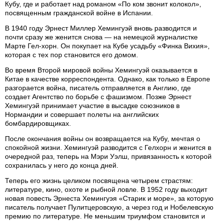
Кубу, где и работает над романом «По ком звонит колокол»,
посвященным гражданской войне в Испании.
В 1940 году Эрнест Миллер Хемингуэй вновь разводится и
почти сразу же женится снова — на немецкой журналистке
Марте Гел-хорн. Он покупает на Кубе усадьбу «Финка Вихия»,
которая с тех пор становится его домом.
Во время Второй мировой войны Хемингуэй оказывается в
Китае в качестве корреспондента. Однако, как только в Европе
разгорается война, писатель отправляется в Англию, где
создает Агентство по борьбе с фашизмом. Позже Эрнест
Хемингуэй принимает участие в высадке союзников в
Нормандии и совершает полеты на английских
бомбардировщиках.
После окончания войны он возвращается на Кубу, мечтая о
спокойной жизни. Хемингуэй разводится с Гелхорн и женится в
очередной раз, теперь на Мэри Уэлш, привязанность к которой
сохранилась у него до конца дней.
Теперь его жизнь целиком посвящена четырем страстям:
литературе, кино, охоте и рыбной ловле. В 1952 году выходит
новая повесть Эрнеста Хемингуэя «Старик и море», за которую
писатель получает Пулитцеровскую, а через год и Нобелевскую
премию по литературе. Не меньшим триумфом становится и