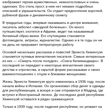
изображает героев мужественных, немногословных и очень
одиноких. Его стиль прост, в нем нет никаких подробных
описаний и украшательств. Он отдает предпочтение короткой,
рубленой фразе и динамичному сюжету.
В тридцатые годы, впервые оказавшись в центре внимания,
писатель заболел «звездной болезнью». Он много
путешествует, охотится в Африке, ведет так называемый
богемный образ жизни. Его спутницами становятся
фотомодели, актрисы, журналистки. Однако и в те годы он ни
на день не прерывает литературную работу.
Основой нескольких рассказов и повестей Эрнеста Хемингуэя
становятся путевые впечатления писателя. Самые интересные
из них — «Смерть после полудня», «Снега Килиманджаро». В
последней он передает и некоторые впечатления своего
детства и отрочества, в скрытой форме рассказывая о своих
взаимоотношениях с отцом и близкими женщинами.
Жизнь Эрнеста Хемингуэя круто изменилась в 1936 году, после
начала войны в Испании. Он организовал сбор денег и одежды
для республиканцев, а вскоре и сам отправился в Мадрид, где
вступил в Иностранный легион. До последних дней республики
Хемингуэй оставался в рядах сражающихся.
Только в 1939 году, после падения республики, он уезжает на