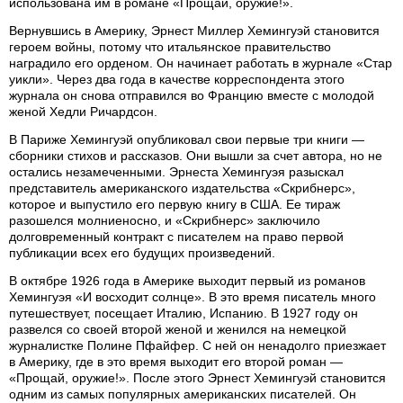
использована им в романе «Прощай, оружие!».
Вернувшись в Америку, Эрнест Миллер Хемингуэй становится
героем войны, потому что итальянское правительство
наградило его орденом. Он начинает работать в журнале «Стар
уикли». Через два года в качестве корреспондента этого
журнала он снова отправился во Францию вместе с молодой
женой Хедли Ричардсон.
В Париже Хемингуэй опубликовал свои первые три книги —
сборники стихов и рассказов. Они вышли за счет автора, но не
остались незамеченными. Эрнеста Хемингуэя разыскал
представитель американского издательства «Скрибнерс»,
которое и выпустило его первую книгу в США. Ее тираж
разошелся молниеносно, и «Скрибнерс» заключило
долговременный контракт с писателем на право первой
публикации всех его будущих произведений.
В октябре 1926 года в Америке выходит первый из романов
Хемингуэя «И восходит солнце». В это время писатель много
путешествует, посещает Италию, Испанию. В 1927 году он
развелся со своей второй женой и женился на немецкой
журналистке Полине Пфайфер. С ней он ненадолго приезжает
в Америку, где в это время выходит его второй роман —
«Прощай, оружие!». После этого Эрнест Хемингуэй становится
одним из самых популярных американских писателей. Он