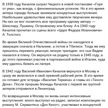
В 1938 году Качалов сыграл Чацкого в новой постановке «Горя
от ума», как всегда, с феноменальным успехом. Но в это время
актера гораздо больше занимали концертные выступления.
Наибольшее удовольствие ему доставляли творческие вечера.
На них он мог посвятить всю программу одному автору —
Шекспиру, Пушкину, Островскому или Блоку. А в 1940 году
Качалов прочитал со сцены всего «Царя Федора Иоанновича»
А. Толстого.
Во время Великой Отечественной войны он находился в
эвакуации сначала в Нальчике, а потом в Тбилиси. Тогда же ему
пришлось пережить ужасную личную трагедию: его сын Вадим
оказался в плену. Он вернулся на родину только в 1945 году, а
до этого принимал участие в партизанской войне в Италии, куда
ему удалось бежать из лагеря.
В 1942 году Василий Иванович Качалов вернулся в Москву и
сразу же включился в свой прежний рабочий ритм. В это время
он готовил для эстрады «Василия Теркина» и главы из «Тихого
Дона». После прорыва блокады Качалов с первой же группой
актеров отправился в Ленинград.
По возвращении в Москву он вновь начал интенсивные
выступления: много выступал на радио, записал композицию по
роману М. Сервантеса «Дон Кихот», участвовал в концертной