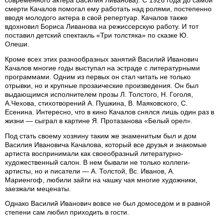
смерти Качалов помогал ему работать над ролями, постепенно
вводя молодого актера в свой репертуар. Качалов также
вдохновил Бориса Ливанова на режиссерскую работу. И тот
поставил детский спектакль «Три толстяка» по сказке Ю.
Олеши.
Кроме всех этих разнообразных занятий Василий Иванович
Качалов многие годы выступал на эстраде с литературными
программами. Одним из первых он стал читать не только
отрывки, но и крупные прозаические произведения. Он был
выдающимся исполнителем прозы Л. Толстого, Н. Гоголя,
А.Чехова, стихотворений А. Пушкина, В. Маяковского, С.
Есенина. Интересно, что в кино Качалов снялся лишь один раз в
жизни — сыграл в картине Я. Протазанова «Белый орел».
Под стать своему хозяину таким же знаменитым был и дом
Василия Ивановича Качалова, который все друзья и знакомые
артиста воспринимали как своеобразный литературно-
художественный салон. В нем бывали не только коллеги-
артисты, но и писатели — А. Толстой, Вс. Иванов, А.
Мариенгоф, любили зайти на чашку чая многие художники,
заезжали меценаты.
Однако Василий Иванович вовсе не был домоседом и в равной
степени сам любил приходить в гости.