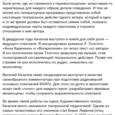
были роли, где он стремился к перевоплощению, искал какие-то
характерные для каждого образа детали поведения. И тем не
менее его литературные программы представляли собой
настоящее театральное действо одного актера, который в одно
и то же время должен был оставаться самим собой, показать
индивидуальные черты каждого персонажа и отразить
отношение к ним автора.
В двадцатые годы Качалов выступил в новой для себя роли —
ведущего спектакля. В инсценировках романов Л. Толстого
«Анна Каренина» и «Воскресение» он читал текст «от автора».
В его исполнении проза Толстого зазвучала как музыка, став
полноправной составляющей театрального действия. Позже эти
отрывки не раз исполнялись по радио, снимались на
кинопленку.
Василий Качалов также неоднократно выступал в качестве
своеобразного комментатора при подготовке радиоверсий
основных спектаклей МХАТа. Для этого он долго и кропотливо
искал свой «голос» для каждого героя, разрабатывал звуковые
мизансцены, чтобы сохранить выразительность спектакля.
Во время своей работы на сцене Художественного театра
Качалов много занимался театральной педагогикой. Одним из
самых талантливых его учеников стал Борис Ливанов (отец
современного актера Василия Ливанова). С 1926 года до самой