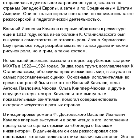
отправилась в длительное заграничное турне, сначала по
странам Западной Европы, а затем и по Соединенным Штатам
Америки. Они не только играли спектакли, но занимались также
режиссерской и педагогической деятельностью.
Василий Иванович Качалов впервые обратился к режиссуре
еще в 1910 году, когда из-за болезни К. Станиславского был
вынужден самостоятельно готовить роль Ивана Карамазова.
Ему пришлось тогда разрабатывать не только драматический
рисунок роли, но и грим, а также костюм.
Не меньший резонанс вызвали и вторые зарубежные гастроли
МХАТа в 1922—1924 годах. За два года труп-т, возглавляемая К.
Станиславским, объездила практически весь мир, выступая на
самых прославленных сценах. Основными исполнителями во
время гастролей были все тот же Василий Качалов, жена
Антона Павловича Чехова, Ольга Книппер-Чехова, и другие
ведущие актеры театра. Качалов и там выступал с
показательными занятиями, помогал совершенствовать
актерское искусство в разных странах.
В инсценировке романа Ф. Достоевского Василий Иванович
Качалов впервые выступил и в роли чтеца: в его, исполнении
прозвучали со сцены отрывки из «Легенды о Великом
инквизиторе». В дальнейшем он сам режиссировал свои
программы, которые включали стихи различных авторов. Это не