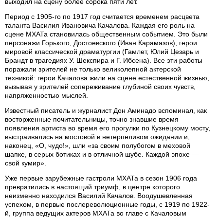
выходил на сцену более сорока пяти лет.
Период с 1905-го по 1917 год считается временем расцвета
таланта Василия Ивановича Качалова. Каждая его роль на
сцене МХАТа становилась общественным событием. Это были
персонажи Горького, Достоевского (Иван Карамазов), герои
мировой классической драматургии (Гамлет, Юлий Цезарь и
Брандт в трагедиях У. Шекспира и Г. Ибсена). Все эти работы
поражали зрителей не только великолепной актерской
техникой: герои Качалова жили на сцене естественной жизнью,
вызывая у зрителей сопереживание глубиной своих чувств,
напряженностью мыслей.
Известный писатель и журналист Дон Аминадо вспоминал, как
восторженные почитательницы, точно знавшие время
появления артиста во время его прогулки по Кузнецкому мосту,
выстраивались на мостовой в нетерпеливом ожидании и,
наконец, «О, чудо!», шли «за своим полубогом в меховой
шапке, в серых ботиках и в отличной шубе. Каждой эпохе —
свой кумир».
Уже первые зарубежные гастроли МХАТа в сезон 1906 года
превратились в настоящий триумф, в центре которого
неизменно находился Василий Качалов. Воодушевленная
успехом, в первые послереволюционные годы, с 1919 по 1922-
й, группа ведущих актеров МХАТа во главе с Качаловым