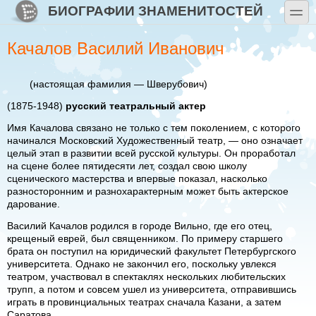
Перейти к основному содержанию
Skip to search
БИОГРАФИИ ЗНАМЕНИТОСТЕЙ
toggle
Качалов Василий Иванович
(настоящая фамилия — Шверубович)
(1875-1948)
русский театральный актер
Имя Качалова связано не только с тем поколением, с которого
начинался Московский Художественный театр, — оно означает
целый этап в развитии всей русской культуры. Он проработал
на сцене более пятидесяти лет, создал свою школу
сценического мастерства и впервые показал, насколько
разносторонним и разнохарактерным может быть актерское
дарование.
Василий Качалов родился в городе Вильно, где его отец,
крещеный еврей, был священником. По примеру старшего
брата он поступил на юридический факультет Петербургского
университета. Однако не закончил его, поскольку увлекся
театром, участвовал в спектаклях нескольких любительских
трупп, а потом и совсем ушел из университета, отправившись
играть в провинциальных театрах сначала Казани, а затем
Саратова.