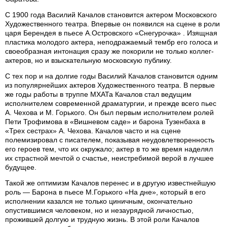
С 1900 года Василий Качалов становится актером Московского
Художественного театра. Впервые он появился на сцене в роли
царя Берендея в пьесе А.Островского «Снегурочка» . Изящная
пластика молодого актера, неподражаемый тембр его голоса и
своеобразная интонация сразу же покорили не только коллег-
актеров, но и взыскательную московскую публику.
С тех пор и на долгие годы Василий Качалов становится одним
из популярнейших актеров Художественного театра. В первые
же годы работы в труппе МХАТа Качалов стал ведущим
исполнителем современной драматургии, и прежде всего пьес
А. Чехова и М. Горького. Он был первым исполнителем ролей
Пети Трофимова в «Вишневом саде» и барона Тузенбаха в
«Трех сестрах» А. Чехова. Качалов часто и на сцене
полемизировал с писателем, показывая неудовлетворенность
его героев тем, что их окружало; актер в то же время наделял
их страстной мечтой о счастье, неистребимой верой в лучшее
будущее.
Такой же оптимизм Качалов перенес и в другую известнейшую
роль — Барона в пьесе М.Горького «На дне», который в его
исполнении казался не только циничным, окончательно
опустившимся человеком, но и незаурядной личностью,
прожившей долгую и трудную жизнь. В этой роли Качалов