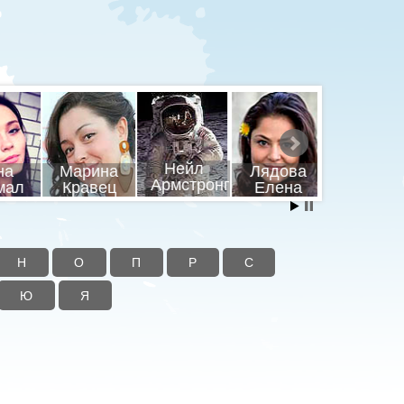
шников
Ленин
Пушкин
Путин
ил
Владимир
Брюс Ли
Александр
Владими
Н
О
П
Р
С
Ю
Я