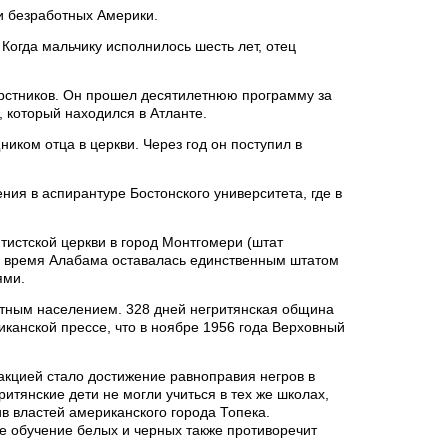
и безработных Америки.
 Когда мальчику исполнилось шесть лет, отец
ерстников. Он прошел десятилетнюю программу за
, который находился в Атланте.
иком отца в церкви. Через год он поступил в
ния в аспирантуре Бостонского университета, где в
тистской церкви в город Монтгомери (штат
то время Алабама оставалась единственным штатом
ями.
етным населением. 328 дней негритянская община
канской прессе, что в ноябре 1956 года Верховный
акцией стало достижение равноправия негров в
итянские дети не могли учиться в тех же школах,
ив властей американского города Топека.
ое обучение белых и черных также противоречит