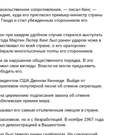
асильственное сопротивление, — писал Кинг, —
Индию, куда его пригласил премьер-министр страны
м Ганди и стал убежденным сторонником его
 он при каждом удобном случае старался выступать
 года Мартин Лютер Кинг был ранен ударом ножа в
ествовал по всей стране, о его ораторских
бирали многотысячные толпы его сторонников.
а за нарушение общественного порядка. В это
жил свои взгляды. Власти не могли предъявить
бодить его.
резидентом США Джоном Кеннеди. Выйдя от
 припевом популярной песни об отмене сегрегации.
 на церемонию подписания закона об отмене
Нобелевская премия мира.
называл его самым отъявленным лжецом в стране.
расизмом, но и с безработицей. В ноябре 1967 года
ься демонстрацией в Вашингтоне.
Кинг был тяжело ранен снайпером. На следующий