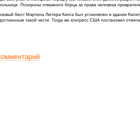
 больнице. Похороны отважного борца за права человека преврати
онзовый бюст Мартина Лютера Кинга был установлен в здании Капи
остоенным такой чести. Тогда же конгресс США постановил отмеча
комментарий