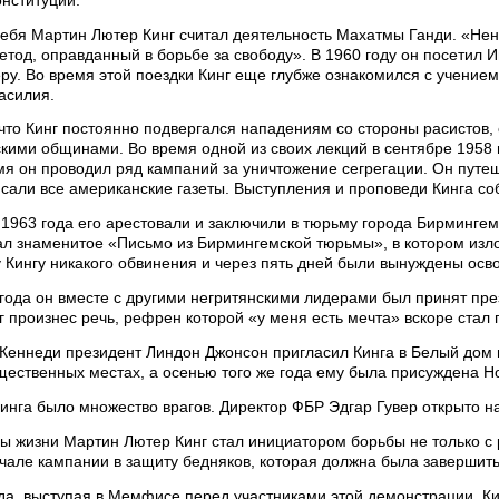
ебя Мартин Лютер Кинг считал деятельность Махатмы Ганди. «Нен
тод, оправданный в борьбе за свободу». В 1960 году он посетил 
у. Во время этой поездки Кинг еще глубже ознакомился с учение
асилия.
что Кинг постоянно подвергался нападениям со стороны расистов,
кими общинами. Во время одной из своих лекций в сентябре 1958
емя он проводил ряд кампаний за уничтожение сегрегации. Он путеш
сали все американские газеты. Выступления и проповеди Кинга со
1963 года его арестовали и заключили в тюрьму города Бирмингем
ал знаменитое «Письмо из Бирмингемской тюрьмы», в котором изло
Кингу никакого обвинения и через пять дней были вынуждены осво
3 года он вместе с другими негритянскими лидерами был принят п
г произнес речь, рефрен которой «у меня есть мечта» вскоре стал
 Кеннеди президент Линдон Джонсон пригласил Кинга в Белый дом
щественных местах, а осенью того же года ему была присуждена 
Кинга было множество врагов. Директор ФБР Эдгар Гувер открыто 
ы жизни Мартин Лютер Кинг стал инициатором борьбы не только с 
ачале кампании в защиту бедняков, которая должна была завершит
ода, выступая в Мемфисе перед участниками этой демонстрации, 