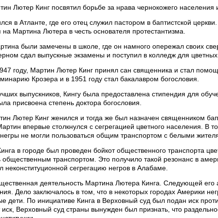
тин Лютер Кинг посвятил борьбе за нрава чернокожего населения 
лся в Атланте, где его отец служил пастором в баптистской церкви.
 на Мартина Лютера в честь основателя протестантизма.
ртина были замечены в школе, где он намного опережал своих св
терном сдал выпускные экзамены и поступил в колледж для цветных
1947 году, Мартин Лютер Кинг принял сан священника и стал помощн
минарию Крозера и в 1951 году стал бакалавром богословия.
учших выпускников, Кингу была предоставлена стипендия для обуче
ыла присвоена степень доктора богословия.
тин Лютер Кинг женился и тогда же был назначен священником бап
Мартин впервые столкнулся с сегрегацией цветного населения. В 
 негры не могли пользоваться общим транспортом с белыми жител
Кинга в городе был проведен бойкот общественного транспорта цв
 общественным транспортом. Это получило такой резонанс в амери
л неконституционной сегрегацию негров в Алабаме.
бщественная деятельность Мартина Лютера Кинга. Следующей его 
ия. Дело заключалось в том, что в некоторых городах Америки негр
ые дети. По инициативе Кинга в Верховный суд был подан иск прот
 иск, Верховный суд страны вынужден был признать, что раздельн
нституции.