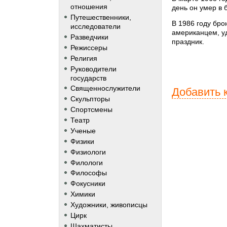
отношения
день он умер в
Путешественники,
В 1986 году бр
исследователи
американцем, уд
Разведчики
праздник.
Режиссеры
Религия
Руководители
государств
Священнослужители
Добавить 
Скульпторы
Спортсмены
Театр
Ученые
Физики
Физиологи
Филологи
Философы
Фокусники
Химики
Художники, живописцы
Цирк
Шахматисты