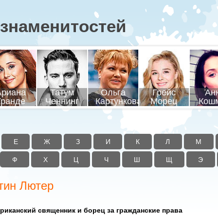
знаменитостей
соцкий
Адольф
Гагарин
Кала
адимир
Ванга
Гитлер
Юрий
Миха
Е
Ж
З
И
К
Л
М
Ф
Х
Ц
Ч
Ш
Щ
Э
ртин Лютер
риканский священник и борец за гражданские права