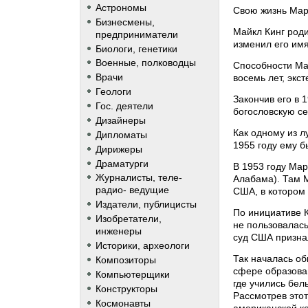
Астрономы
Свою жизнь Мар
Бизнесмены,
Майкл Кинг роди
предприниматели
изменил его имя
Биологи, генетики
Военные, полководцы
Способности Ма
Врачи
восемь лет, экс
Геологи
Закончив его в 
Гос. деятели
богословскую се
Дизайнеры
Как одному из л
Дипломаты
1955 году ему б
Дирижеры
Драматурги
В 1953 году Мар
Журналисты, теле-
Алабама). Там 
радио- ведущие
США, в котором
Издатели, публицисты
По инициативе 
Изобретатели,
не пользовалась
инженеры
суд США призна
Историки, археологи
Так началась о
Композиторы
сфере образован
Компьютерщики
где учились бел
Конструкторы
Рассмотрев этот
Космонавты
американской ко