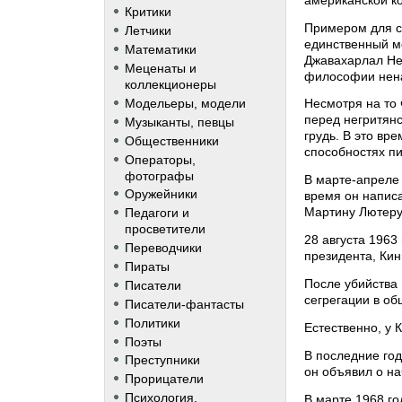
Критики
Примером для с
Летчики
единственный ме
Математики
Джавахарлал Нер
Меценаты и
философии нен
коллекционеры
Модельеры, модели
Несмотря на то 
перед негритянс
Музыканты, певцы
грудь. В это вр
Общественники
способностях пи
Операторы,
фотографы
В марте-апреле 
Оружейники
время он напис
Мартину Лютеру 
Педагоги и
просветители
28 августа 196
Переводчики
президента, Кин
Пираты
После убийства
Писатели
сегрегации в об
Писатели-фантасты
Политики
Естественно, у 
Поэты
В последние год
Преступники
он объявил о н
Прорицатели
Психология,
В марте 1968 г