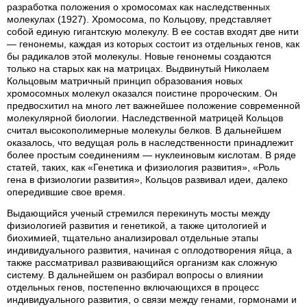
разработка положения о хромосомах как наследственных
молекулах (1927). Хромосома, по Кольцову, представляет
собой единую гигантскую молекулу. В ее состав входят две нити
— генонемы, каждая из которых состоит из отдельных генов, как
бы радикалов этой молекулы. Новые генонемы создаются
только на старых как на матрицах. Выдвинутый Николаем
Кольцовым матричный принцип образования новых
хромосомных молекул оказался поистине пророческим. Он
предвосхитил на много лет важнейшее положение современной
молекулярной биологии. Наследственной матрицей Кольцов
считал высокополимерные молекулы белков. В дальнейшем
оказалось, что ведущая роль в наследственности принадлежит
более простым соединениям — нуклеиновым кислотам. В ряде
статей, таких, как «Генетика и физиология развития», «Роль
гена в физиологии развития», Кольцов развивал идеи, далеко
опередившие свое время.
Выдающийся ученый стремился перекинуть мосты между
физиологией развития и генетикой, а также цитологией и
биохимией, тщательно анализировал отдельные этапы
индивидуального развития, начиная с оплодотворения яйца, а
также рассматривал развивающийся организм как сложную
систему. В дальнейшем он разбирал вопросы о влиянии
отдельных генов, постепенно включающихся в процесс
индивидуального развития, о связи между генами, гормонами и