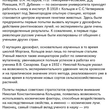
Ромашев, Н.П. Дубинин — по окончании университета приходят
работать к нему в институт. В 1918 г. Кольцов и С.С.Четвериков
организуют под Звенигородом опытную станцию, которая
становится центром изучения генетики животных. Здесь были
предприняты первые попытки вызвать мутации у дрозофилы
действием рентгеновских лучей, но эксперименты дали очень
неопределенные результаты. К сожалению, в первые годы
революции русские ученые были изолированы от общения с
учеными других стран.
О мутациях дрозофил, основательно изученных в то время
школой Моргана, Кольцов знал лишь по печатным статьям.
Ученый явился также инициатором работ по химическому
мутагенезу, увенчавшихся полным успехом в работах его
ученика В.В. Сахарова. Еще в 1932 г. Николай Кольцов указал
на возможность экспериментального удвоения числа хромосом
и на практическое значение этого метода, реализованного уже в
наше время в получении новых сортов сельскохозяйственных
растений.
Полеты первых советских стратостатов привлекли внимание
Николая Константиновича Кольцова, появилась возможность
использовать космические факторы, способные воздействовать
на наследственные свойства, а именно — космические лучи.
Наконец, самый главный вклад ученого в науку — это