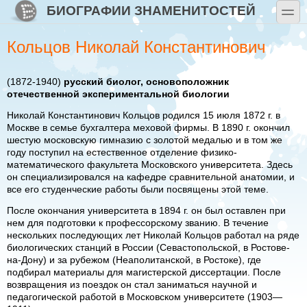
Перейти к основному содержанию
Skip to search
БИОГРАФИИ ЗНАМЕНИТОСТЕЙ
toggle
Кольцов Николай Константинович
(1872-1940)
русский биолог, основоположник
отечественной экспериментальной биологии
Николай Константинович Кольцов родился 15 июля 1872 г. в
Москве в семье бухгалтера меховой фирмы. В 1890 г. окончил
шестую московскую гимназию с золотой медалью и в том же
году поступил на естественное отделение физико-
математического факультета Московского университета. Здесь
он специализировался на кафедре сравнительной анатомии, и
все его студенческие работы были посвящены этой теме.
После окончания университета в 1894 г. он был оставлен при
нем для подготовки к профессорскому званию. В течение
нескольких последующих лет Николай Кольцов работал на ряде
биологических станций в России (Севастопольской, в Ростове-
на-Дону) и за рубежом (Неаполитанской, в Ростоке), где
подбирал материалы для магистерской диссертации. После
возвращения из поездок он стал заниматься научной и
педагогической работой в Московском университете (1903—