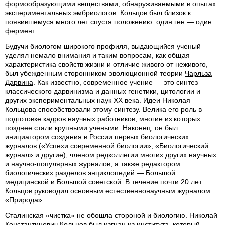
формообразующими веществами, обнаруживаемыми в опытах
экспериментальных эмбриологов. Кольцов был близок к
появившемуся много лет спустя положению: один ген — один
фермент.
Будучи биологом широкого профиля, выдающийся ученый
уделял немало внимания и таким вопросам, как общая
характеристика свойств жизни и отличие живого от неживого,
был убежденным сторонником эволюционной теории
Чарльза
Дарвина
. Как известно, современное учение — это синтез
классического дарвинизма и данных генетики, цитологии и
других экспериментальных наук XX века. Идеи Николая
Кольцова способствовали этому синтезу. Велика его роль в
подготовке кадров научных работников, многие из которых
позднее стали крупными учеными. Наконец, он был
инициатором создания в России первых биологических
журналов («Успехи современной биологии», «Биологический
журнал» и другие), членом редколлегии многих других научных
и научно-популярных журналов, а также редактором
биологических разделов энциклопедий — Большой
медицинской и Большой советской. В течение почти 20 лет
Кольцов руководил основным естественнонаучным журналом
«Природа».
Сталинская «чистка» не обошла стороной и биологию. Николай
Константинович Кольцов был изгнан из института, который