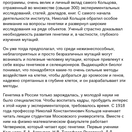
программы, очень велик и личный вклад самого Кольцова,
отраженный во множестве (свыше 300) экспериментальных
исследований, статей, докладов, книг. С самого начала
деятельности института, Николай Кольцов обратил особое
внимание на вопросы генетики и развернул широкие
исследования на ряде объектов. Ученый страстно доказывал
необходимость развития генетики и, в частности, глубокого
изучения мутаций.
Он уже тогда предполагал, что среди нежизнеспособных,
неблагоприятных и просто безразличных мутаций могут
возникать и полезные человеку мутации, которые привлекут к
себе взоры генетиков и селекционеров. Выдающийся биолог
понимал, что понадобятся какие-то очень сильные методы
воздействия на клетки, чтобы добраться до хромосом и генов,
надежно спрятанных в глубине клеток, и он разрабатывает эти
методы.
Генетика в России только зарождалась, у молодой науки не
было специалистов. Чтобы воспитать кадры, пробудить интерес
к этой науке у экспериментаторов, требовалось время. С 1918
года профессор Николай Константинович Кольцов начинает
читать лекции студентам Московского университета. Вместе с
ним на физико-математическом факультете работает
Четвериков, который читает курс генетики. Первые ученики
Кольцова: Б.А. Астауров, Н.В. Тимофеев-Ресовский, Д.Д.