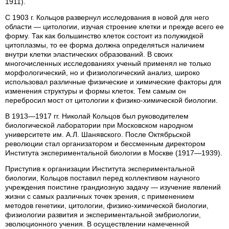
1911).
С 1903 г. Кольцов развернул исследования в новой для него
области — цитологии, изучая строение клетки и прежде всего ее
форму. Так как большинство клеток состоит из полужидкой
цитоплазмы, то ее форма должна определяться наличием
внутри клетки эластических образований. В своих
многочисленных исследованиях ученый применял не только
морфологический, но и физиологический анализ, широко
использовал различные физические и химические факторы для
изменения структуры и формы клеток. Тем самым он
перебросил мост от цитологии к физико-химической биологии.
В 1913—1917 гг. Николай Кольцов был руководителем
биологической лаборатории при Московском народном
университете им. А.Л. Шанявского. После Октябрьской
революции стал организатором и бессменным директором
Института экспериментальной биологии в Москве (1917—1939).
Приступив к организации Института экспериментальной
биологии, Кольцов поставил перед коллективом научного
учреждения поистине грандиозную задачу — изучение явлений
жизни с самых различных точек зрения, с применением
методов генетики, цитологии, физико-химической биологии,
физиологии развития и экспериментальной эмбриологии,
эволюционного учения. В осуществлении намеченной