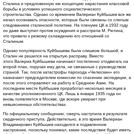
Сталина и предложенную им концепцию нарастания классовой
борьбы в условиях успешного социалистического
строительства. Однако со временем Валериан Куйбышев все же
начал осознавать опасности, которые были связаны со слепым
следованием сталинской политике. На пленуме ЦК в 1932 году
он даже выступил против осуждения и расстрела М. Рютина,
что привело к резкому охлаждению его отношений со
Сталиным.
Однако популярность Куйбышева была слишком большой, и
Сталин не решился на открытую расправу. Вместо
этого Валериа Куйбышева начинают постепенно отодвигать на
второй план, поручая ему дела, не связанные с руководством
страной. Так, после катастрофы парохода «Челюскин» его
назначают председателем комиссии по спасению экспедиции, а
после этого отправляют на работу в Среднюю Азию. На
последнем месте Куйбышев проработал несколько месяцев в
качестве уполномоченного ЦК. Лишь в январе 1935 года он
вновь появляется в Москве, где вскоре умирает при
невыясненных обстоятельствах.
По официальному сообщению, смерть наступила в результате
сердечного приступа. Действительно, в это время Валериан
Владимирович Куйбышев находился в подавленном
настроении, поскольку понимал, какие последствия будет иметь