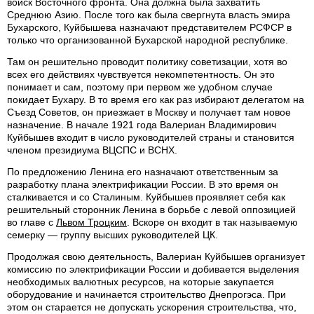
войск Восточного фронта. Она должна была захватить
Среднюю Азию. После того как была свергнута власть эмира
Бухарского, Куйбышева назначают представителем РСФСР в
только что организованной Бухарской народной республике.
Там он решительно проводит политику советизации, хотя во
всех его действиях чувствуется некомпетентность. Он это
понимает и сам, поэтому при первом же удобном случае
покидает Бухару. В то время его как раз избирают делегатом на
Съезд Советов, он приезжает в Москву и получает там новое
назначение. В начале 1921 года Валериан Владимирович
Куйбышев входит в число руководителей страны и становится
членом президиума ВЦСПС и ВСНХ.
По предложению Ленина его назначают ответственным за
разработку плана электрификации России. В это время он
сталкивается и со Сталиным. Куйбышев проявляет себя как
решительный сторонник Ленина в борьбе с левой оппозицией
во главе с
Львом Троцким
. Вскоре он входит в так называемую
семерку — группу высших руководителей ЦК.
Продолжая свою деятельность, Валериан Куйбышев организует
комиссию по электрификации России и добивается выделения
необходимых валютных ресурсов, на которые закупается
оборудование и начинается строительство Днепрогэса. При
этом он старается не допускать ускорения строительства, что,