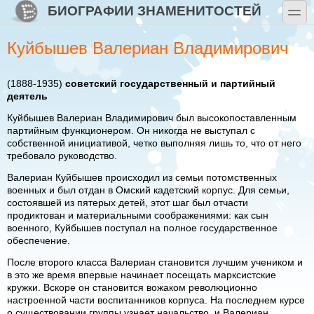
Перейти к основному содержанию
Skip to search
БИОГРАФИИ ЗНАМЕНИТОСТЕЙ
toggle
Куйбышев Валериан Владимирович
(1888-1935)
советский государственный и партийный
деятель
Куйбышев Валериан Владимирович был высокопоставленным
партийным функционером. Он никогда не выступал с
собственной инициативой, четко выполняя лишь то, что от него
требовало руководство.
Валериан Куйбышев происходил из семьи потомственных
военных и был отдан в Омский кадетский корпус. Для семьи,
состоявшей из пятерых детей, этот шаг был отчасти
продиктован и материальными соображениями: как сын
военного, Куйбышев поступал на полное государственное
обеспечение.
После второго класса Валериан становится лучшим учеником и
в это же время впервые начинает посещать марксистские
кружки. Вскоре он становится вожаком революционно
настроенной части воспитанников корпуса. На последнем курсе
о существовании группы узнает начальство, и Валериан