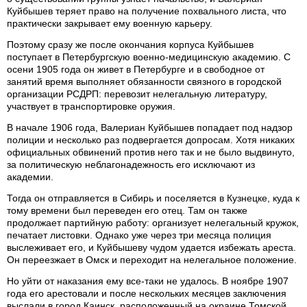
Куйбышев теряет право на получение похвального листа, что
практически закрывает ему военную карьеру.
Поэтому сразу же после окончания корпуса Куйбышев
поступает в Петербургскую военно-медицинскую академию. С
осени 1905 года он живет в Петербурге и в свободное от
занятий время выполняет обязанности связного в городской
организации РСДРП: перевозит нелегальную литературу,
участвует в транспортировке оружия.
В начале 1906 года, Валериан Куйбышев попадает под надзор
полиции и несколько раз подвергается допросам. Хотя никаких
официальных обвинений против него так и не было выдвинуто,
за политическую неблагонадежность его исключают из
академии.
Тогда он отправляется в Сибирь и поселяется в Кузнецке, куда к
тому времени был переведен его отец. Там он также
продолжает партийную работу: организует нелегальный кружок,
печатает листовки. Однако уже через три месяца полиция
выслеживает его, и Куйбышеву чудом удается избежать ареста.
Он переезжает в Омск и переходит на нелегальное положение.
Но уйти от наказания ему все-таки не удалось. В ноябре 1907
года его арестовали и после нескольких месяцев заключения
выслали в город Каинск, расположенный на окраине Томской