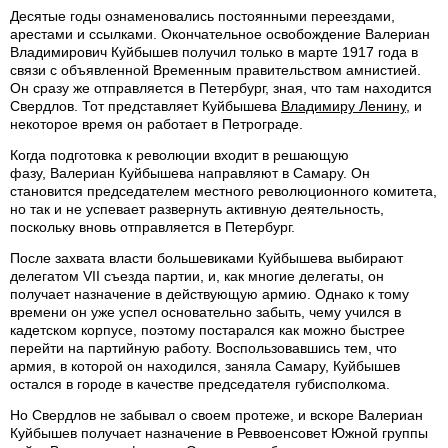
Десятые годы ознаменовались постоянными переездами,
арестами и ссылками. Окончательное освобождение Валериан
Владимирович Куйбышев получил только в марте 1917 года в
связи с объявленной Временным правительством амнистией.
Он сразу же отправляется в Петербург, зная, что там находится
Свердлов. Тот представляет Куйбышева
Владимиру Ленину
, и
некоторое время он работает в Петрограде.
Когда подготовка к революции входит в решающую
фазу, Валериан Куйбышева направляют в Самару. Он
становится председателем местного революционного комитета,
но так и не успевает развернуть активную деятельность,
поскольку вновь отправляется в Петербург.
После захвата власти большевиками Куйбышева выбирают
делегатом VII съезда партии, и, как многие делегаты, он
получает назначение в действующую армию. Однако к тому
времени он уже успел основательно забыть, чему учился в
кадетском корпусе, поэтому постарался как можно быстрее
перейти на партийную работу. Воспользовавшись тем, что
армия, в которой он находился, заняла Самару, Куйбышев
остался в городе в качестве председателя губисполкома.
Но Свердлов не забывал о своем протеже, и вскоре Валериан
Куйбышев получает назначение в Реввоенсовет Южной группы