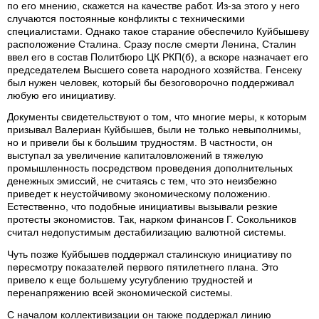
по его мнению, скажется на качестве работ. Из-за этого у него
случаются постоянные конфликты с техническими
специалистами. Однако такое старание обеспечило Куйбышеву
расположение Сталина. Сразу после смерти Ленина, Сталин
ввел его в состав Политбюро ЦК РКП(б), а вскоре назначает его
председателем Высшего совета народного хозяйства. Генсеку
был нужен человек, который бы безоговорочно поддерживал
любую его инициативу.
Документы свидетельствуют о том, что многие меры, к которым
призывал Валериан Куйбышев, были не только невыполнимы,
но и привели бы к большим трудностям. В частности, он
выступал за увеличение капиталовложений в тяжелую
промышленность посредством проведения дополнительных
денежных эмиссий, не считаясь с тем, что это неизбежно
приведет к неустойчивому экономическому положению.
Естественно, что подобные инициативы вызывали резкие
протесты экономистов. Так, нарком финансов Г. Сокольников
считал недопустимым дестабилизацию валютной системы.
Чуть позже Куйбышев поддержал сталинскую инициативу по
пересмотру показателей первого пятилетнего плана. Это
привело к еще большему усугублению трудностей и
перенапряжению всей экономической системы.
С началом коллективизации он также поддержал линию