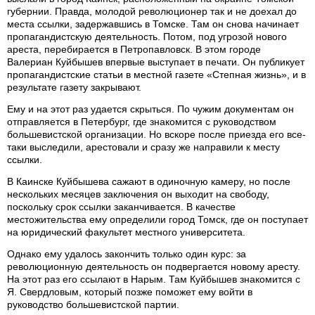
губернии. Правда, молодой революционер так и не доехал до
места ссылки, задержавшись в Томске. Там он снова начинает
пропагандистскую деятельность. Потом, под угрозой нового
ареста, перебирается в Петропавловск. В этом городе
Валериан Куйбышев впервые выступает в печати. Он публикует
пропагандистские статьи в местной газете «Степная жизнь», и в
результате газету закрывают.
Ему и на этот раз удается скрыться. По чужим документам он
отправляется в Петербург, где знакомится с руководством
большевистской организации. Но вскоре после приезда его все-
таки выследили, арестовали и сразу же направили к месту
ссылки.
В Каинске Куйбышева сажают в одиночную камеру, но после
нескольких месяцев заключения он выходит на свободу,
поскольку срок ссылки заканчивается. В качестве
местожительства ему определили город Томск, где он поступает
на юридический факультет местного университета.
Однако ему удалось закончить только один курс: за
революционную деятельность он подвергается новому аресту.
На этот раз его ссылают в Нарым. Там Куйбышев знакомится с
Я. Свердловым, который позже поможет ему войти в
руководство большевистской партии.