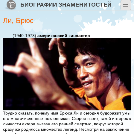
Перейти к основному содержанию
Skip to search
БИОГРАФИИ ЗНАМЕНИТОСТЕЙ
toggle
Ли, Брюс
(1940-1973)
американский киноактер
Трудно сказать, почему имя Брюса Ли и сегодня будоражит умы
его многочисленных поклонников. Скорее всего, такой интерес к
личности актера вызван его ранней смертью, вокруг которой
сразу же родилось множество легенд. Несмотря на заключение