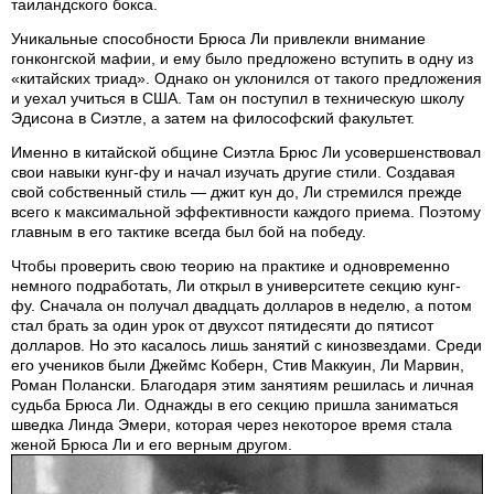
таиландского бокса.
Уникальные способности Брюса Ли привлекли внимание
гонконгской мафии, и ему было предложено вступить в одну из
«китайских триад». Однако он уклонился от такого предложения
и уехал учиться в США. Там он поступил в техническую школу
Эдисона в Сиэтле, а затем на философский факультет.
Именно в китайской общине Сиэтла Брюс Ли усовершенствовал
свои навыки кунг-фу и начал изучать другие стили. Создавая
свой собственный стиль — джит кун до, Ли стремился прежде
всего к максимальной эффективности каждого приема. Поэтому
главным в его тактике всегда был бой на победу.
Чтобы проверить свою теорию на практике и одновременно
немного подработать, Ли открыл в университете секцию кунг-
фу. Сначала он получал двадцать долларов в неделю, а потом
стал брать за один урок от двухсот пятидесяти до пятисот
долларов. Но это касалось лишь занятий с кинозвездами. Среди
его учеников были Джеймс Коберн, Стив Маккуин, Ли Марвин,
Роман Полански. Благодаря этим занятиям решилась и личная
судьба Брюса Ли. Однажды в его секцию пришла заниматься
шведка Линда Эмери, которая через некоторое время стала
женой Брюса Ли и его верным другом.