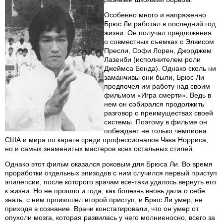
Особенно много и напряженно
Брюс Ли работал в последний год
жизни. Он получал предложения
о совместных съемках с Элвисом
Пресли, Софи Лорен, Джорджем
Лазенби (исполнителем роли
Джеймса Бонда). Однако сколь ни
заманчивы они были, Брюс Ли
предпочел им работу над своим
фильмом «Игра смерти». Ведь в
нем он собирался продолжить
разговор о преимуществах своей
системы. Поэтому в фильме он
побеждает не только чемпиона
США и мира по карате среди профессионалов Чака Норриса,
но и самых знаменитых мастеров всех остальных стилей.
Однако этот фильм оказался роковым для Брюса Ли. Во время
проработки отдельных эпизодов с ним случился первый приступ
эпилепсии, после которого врачам все-таки удалось вернуть его
к жизни. Но не прошло и года, как болезнь вновь дала о себе
знать: с ним произошел второй приступ, и Брюс Ли умер, не
приходя в сознание. Врачи констатировали, что он умер от
опухоли мозга, которая развилась у него молниеносно, всего за