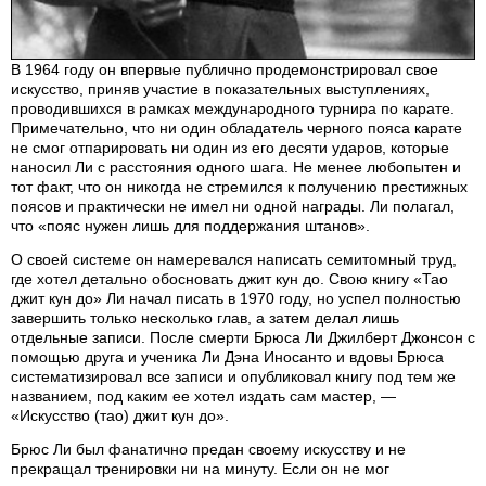
В 1964 году он впервые публично продемонстрировал свое
искусство, приняв участие в показательных выступлениях,
проводившихся в рамках международного турнира по карате.
Примечательно, что ни один обладатель черного пояса карате
не смог отпарировать ни один из его десяти ударов, которые
наносил Ли с расстояния одного шага. Не менее любопытен и
тот факт, что он никогда не стремился к получению престижных
поясов и практически не имел ни одной награды. Ли полагал,
что «пояс нужен лишь для поддержания штанов».
О своей системе он намеревался написать семитомный труд,
где хотел детально обосновать джит кун до. Свою книгу «Тао
джит кун до» Ли начал писать в 1970 году, но успел полностью
завершить только несколько глав, а затем делал лишь
отдельные записи. После смерти Брюса Ли Джилберт Джонсон с
помощью друга и ученика Ли Дэна Иносанто и вдовы Брюса
систематизировал все записи и опубликовал книгу под тем же
названием, под каким ее хотел издать сам мастер, —
«Искусство (тао) джит кун до».
Брюс Ли был фанатично предан своему искусству и не
прекращал тренировки ни на минуту. Если он не мог