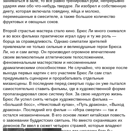
заниматься в зале, то все равно тренировал руки, непрерывно
ударяя ими обо что-нибудь твердое. Ли изобрел и собственную
диету, которая включала говядину, яйца и молоко,
перемешанные в смесителе, а также большое количество
фруктовых и овощных соков.
Второй страстью мастера стало кино. Брюс Ли много снимался
и во всех фильмах практически играл одну и ту же роль —
борца за справедливость. Однако симпатии зрителей
привлекали не только сильные и великодушные герои Брюса
Ли, но и сам актер. Он производил огромное впечатление
своим великолепным атлетическим телосложением,
феноменальным мастерством и несомненными
драматическими способностями. Не случайно, что вскоре после
выхода первых картин с его участием Брюс Ли сам стал
придумывать сценарии и прорабатывать отдельные
мизансцены. В последние перед смертью годы он уже пытался
самостоятельно ставить фильмы, где в художественной форме
пропагандировал свою систему боя. За свою недолгую жизнь
Брюс Ли успел снять четыре художественных фильма —
«Большой босс», «Неистовый кулак», «Путь дракона», «Выход
дракона». Последний его фильм — «Игра смерти» — так и
остался незаконченным. В его основе лежит китайская повесть
о завоевании буддистских святынь. Но вместо охранявших их
демонов Ли ввел в сюжет четырех стражей, которые владеют
разными школами борьбы.