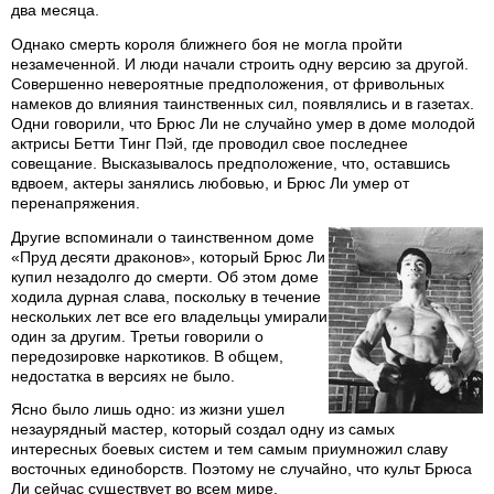
два месяца.
Однако смерть короля ближнего боя не могла пройти
незамеченной. И люди начали строить одну версию за другой.
Совершенно невероятные предположения, от фривольных
намеков до влияния таинственных сил, появлялись и в газетах.
Одни говорили, что Брюс Ли не случайно умер в доме молодой
актрисы Бетти Тинг Пэй, где проводил свое последнее
совещание. Высказывалось предположение, что, оставшись
вдвоем, актеры занялись любовью, и Брюс Ли умер от
перенапряжения.
Другие вспоминали о таинственном доме
«Пруд десяти драконов», который Брюс Ли
купил незадолго до смерти. Об этом доме
ходила дурная слава, поскольку в течение
нескольких лет все его владельцы умирали
один за другим. Третьи говорили о
передозировке наркотиков. В общем,
недостатка в версиях не было.
Ясно было лишь одно: из жизни ушел
незаурядный мастер, который создал одну из самых
интересных боевых систем и тем самым приумножил славу
восточных единоборств. Поэтому не случайно, что культ Брюса
Ли сейчас существует во всем мире.