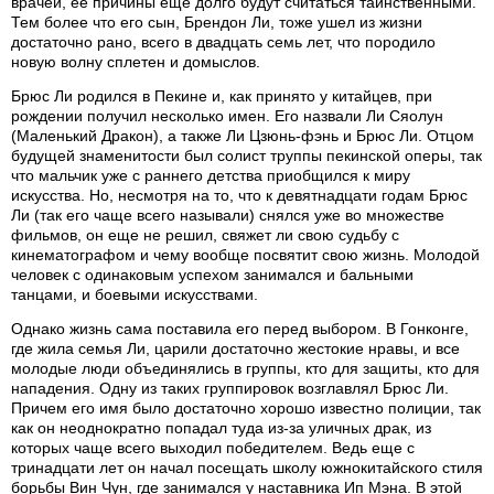
врачей, ее причины еще долго будут считаться таинственными.
Тем более что его сын, Брендон Ли, тоже ушел из жизни
достаточно рано, всего в двадцать семь лет, что породило
новую волну сплетен и домыслов.
Брюс Ли родился в Пекине и, как принято у китайцев, при
рождении получил несколько имен. Его назвали Ли Сяолун
(Маленький Дракон), а также Ли Цзюнь-фэнь и Брюс Ли. Отцом
будущей знаменитости был солист труппы пекинской оперы, так
что мальчик уже с раннего детства приобщился к миру
искусства. Но, несмотря на то, что к девятнадцати годам Брюс
Ли (так его чаще всего называли) снялся уже во множестве
фильмов, он еще не решил, свяжет ли свою судьбу с
кинематографом и чему вообще посвятит свою жизнь. Молодой
человек с одинаковым успехом занимался и бальными
танцами, и боевыми искусствами.
Однако жизнь сама поставила его перед выбором. В Гонконге,
где жила семья Ли, царили достаточно жестокие нравы, и все
молодые люди объединялись в группы, кто для защиты, кто для
нападения. Одну из таких группировок возглавлял Брюс Ли.
Причем его имя было достаточно хорошо известно полиции, так
как он неоднократно попадал туда из-за уличных драк, из
которых чаще всего выходил победителем. Ведь еще с
тринадцати лет он начал посещать школу южнокитайского стиля
борьбы Вин Чун, где занимался у наставника Ип Мэна. В этой