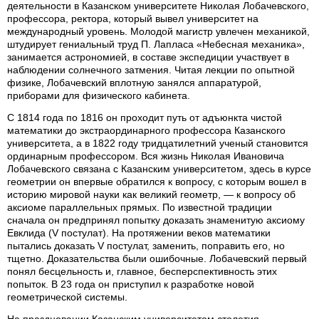
деятельности в Казанском университете Николая Лобачевского,
профессора, ректора, который вывел университет на
международный уровень. Молодой магистр увлечен механикой,
штудирует гениальный труд П. Лапласа «Небесная механика»,
занимается астрономией, в составе экспедиции участвует в
наблюдении солнечного затмения. Читая лекции по опытной
физике, Лобачевский вплотную занялся аппаратурой,
приборами для физического кабинета.
С 1814 года по 1816 он проходит путь от адъюнкта чистой
математики до экстраординарного профессора Казанского
университета, а в 1822 году тридцатилетний ученый становится
ординарным профессором. Вся жизнь Николая Ивановича
Лобачевского связана с Казанским университетом, здесь в курсе
геометрии он впервые обратился к вопросу, с которым вошел в
историю мировой науки как великий геометр, — к вопросу об
аксиоме параллельных прямых. По известной традиции
сначала он предпринял попытку доказать знаменитую аксиому
Евклида (V постулат). На протяжении веков математики
пытались доказать V постулат, заменить, поправить его, но
тщетно. Доказательства были ошибочные. Лобачевский первый
понял бесцельность и, главное, бесперспективность этих
попыток. В 23 года он приступил к разработке новой
геометрической системы.
На праздновании Казанским университетом столетия