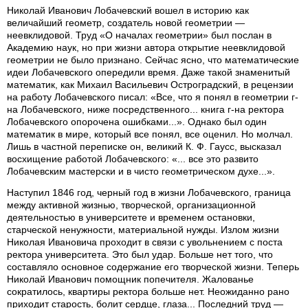
Николай Иванович Лобачевский вошел в историю как
величайший геометр, создатель новой геометрии —
неевклидовой. Труд «О началах геометрии» был послан в
Академию наук, но при жизни автора открытие неевклидовой
геометрии не было признано. Сейчас ясно, что математические
идеи Лобачевского опередили время. Даже такой знаменитый
математик, как Михаил Васильевич Остроградский, в рецензии
на работу Лобачевского писал: «Все, что я понял в геометрии г-
на Лобачевского, ниже посредственного... книга г-на ректора
Лобачевского опорочена ошибками...». Однако был один
математик в мире, который все понял, все оценил. Но молчал.
Лишь в частной переписке он, великий К. Ф. Гаусс, высказал
восхищение работой Лобачевского: «... все это развито
Лобачевским мастерски и в чисто геометрическом духе...».
Наступил 1846 год, черный год в жизни Лобачевского, граница
между активной жизнью, творческой, организационной
деятельностью в университете и временем остановки,
старческой ненужности, материальной нужды. Излом жизни
Николая Ивановича проходит в связи с увольнением с поста
ректора университета. Это был удар. Больше нет того, что
составляло основное содержание его творческой жизни. Теперь
Николай Иванович помощник попечителя. Жалованье
сократилось, квартиры ректора больше нет. Неожиданно рано
приходит старость, болит сердце, глаза... Последний труд —