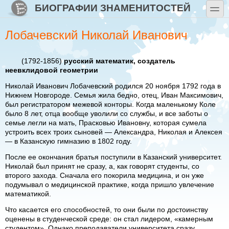
Перейти к основному содержанию
Skip to search
БИОГРАФИИ ЗНАМЕНИТОСТЕЙ
toggle
Лобачевский Николай Иванович
(1792-1856)
русский математик, создатель
неевклидовой геометрии
Николай Иванович Лобачевский родился 20 ноября 1792 года в
Нижнем Новгороде. Семья жила бедно, отец, Иван Максимович,
был регистратором межевой конторы. Когда маленькому Коле
было 8 лет, отца вообще уволили со службы, и все заботы о
семье легли на мать, Прасковью Ивановну, которая сумела
устроить всех троих сыновей — Александра, Николая и Алексея
— в Казанскую гимназию в 1802 году.
После ее окончания братья поступили в Казанский университет.
Николай был принят не сразу, а, как говорят студенты, со
второго захода. Сначала его покорила медицина, и он уже
подумывал о медицинской практике, когда пришло увлечение
математикой.
Что касается его способностей, то они были по достоинству
оценены в студенческой среде: он стал лидером, «камерным
студентом». Однако преподаватели университета сразу