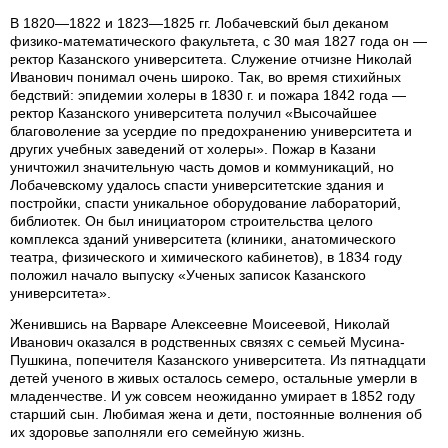
В 1820—1822 и 1823—1825 гг. Лобачевский был деканом
физико-математического факультета, с 30 мая 1827 года он —
ректор Казанского университета. Служение отчизне Николай
Иванович понимал очень широко. Так, во время стихийных
бедствий: эпидемии холеры в 1830 г. и пожара 1842 года —
ректор Казанского университета получил «Высочайшее
благоволение за усердие по предохранению университета и
других учебных заведений от холеры». Пожар в Казани
уничтожил значительную часть домов и коммуникаций, но
Лобачевскому удалось спасти университетские здания и
постройки, спасти уникальное оборудование лабораторий,
библиотек. Он был инициатором строительства целого
комплекса зданий университета (клиники, анатомического
театра, физического и химического кабинетов), в 1834 году
положил начало выпуску «Ученых записок Казанского
университета».
Женившись на Варваре Алексеевне Моисеевой, Николай
Иванович оказался в родственных связях с семьей Мусина-
Пушкина, попечителя Казанского университета. Из пятнадцати
детей ученого в живых осталось семеро, остальные умерли в
младенчестве. И уж совсем неожиданно умирает в 1852 году
старший сын. Любимая жена и дети, постоянные волнения об
их здоровье заполняли его семейную жизнь.