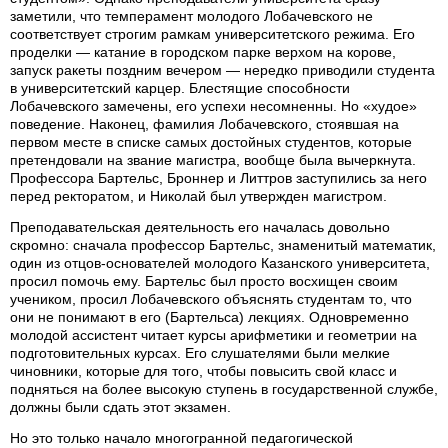
заметили, что темперамент молодого Лобачевского не
соответствует строгим рамкам университетского режима. Его
проделки — катание в городском парке верхом на корове,
запуск ракеты поздним вечером — нередко приводили студента
в университетский карцер. Блестящие способности
Лобачевского замечены, его успехи несомненны. Но «худое»
поведение. Наконец, фамилия Лобачевского, стоявшая на
первом месте в списке самых достойных студентов, которые
претендовали на звание магистра, вообще была вычеркнута.
Профессора Бартельс, Броннер и Литтров заступились за него
перед ректоратом, и Николай был утвержден магистром.
Преподавательская деятельность его началась довольно
скромно: сначала профессор Бартельс, знаменитый математик,
один из отцов-основателей молодого Казанского университета,
просил помочь ему. Бартельс был просто восхищен своим
учеником, просил Лобачевского объяснять студентам то, что
они не понимают в его (Бартельса) лекциях. Одновременно
молодой ассистент читает курсы арифметики и геометрии на
подготовительных курсах. Его слушателями были мелкие
чиновники, которые для того, чтобы повысить свой класс и
подняться на более высокую ступень в государственной службе,
должны были сдать этот экзамен.
Но это только начало многогранной педагогической