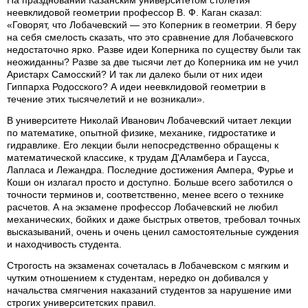
неевклидовой геометрии профессор В. Ф. Каган сказал:
«Говорят, что Лобачевский — это Коперник в геометрии. Я беру
на себя смелость сказать, что это сравнение для Лобачевского
недостаточно ярко. Разве идеи Коперника по существу были так
неожиданны? Разве за две тысячи лет до Коперника им не учил
Аристарх Самосский? И так ли далеко были от них идеи
Гиппарха Родосского? А идеи неевклидовой геометрии в
течение этих тысячелетий и не возникали».
В университете Николай Иванович Лобачевский читает лекции
по математике, опытной физике, механике, гидростатике и
гидравлике. Его лекции были непосредственно обращены к
математической классике, к трудам Д'Аламбера и Гаусса,
Лапласа и Лежандра. Последние достижения Ампеpa, Фурье и
Коши он излагал просто и доступно. Больше всего заботился о
точности терминов и, соответственно, менее всего о технике
расчетов. А на экзамене профессор Лобачевский не любил
механических, бойких и даже быстрых ответов, требовал точных
высказываний, очень и очень ценил самостоятельные суждения
и находчивость студента.
Строгость на экзаменах сочеталась в Лобачевском с мягким и
чутким отношением к студентам, нередко он добивался у
начальства смягчения наказаний студентов за нарушение ими
строгих университетских правил.