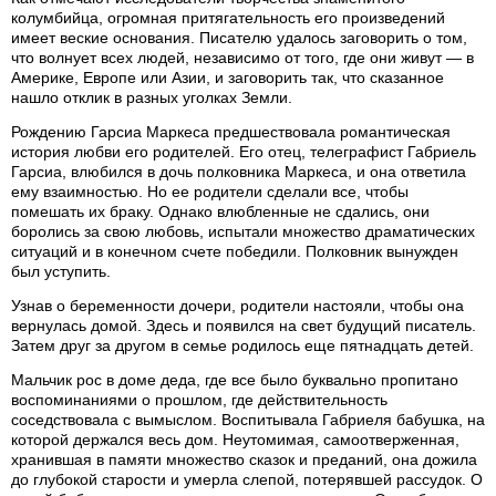
колумбийца, огромная притягательность его произведений
имеет веские основания. Писателю удалось заговорить о том,
что волнует всех людей, независимо от того, где они живут — в
Америке, Европе или Азии, и заговорить так, что сказанное
нашло отклик в разных уголках Земли.
Рождению Гарсиа Маркеса предшествовала романтическая
история любви его родителей. Его отец, телеграфист Габриель
Гарсиа, влюбился в дочь полковника Маркеса, и она ответила
ему взаимностью. Но ее родители сделали все, чтобы
помешать их браку. Однако влюбленные не сдались, они
боролись за свою любовь, испытали множество драматических
ситуаций и в конечном счете победили. Полковник вынужден
был уступить.
Узнав о беременности дочери, родители настояли, чтобы она
вернулась домой. Здесь и появился на свет будущий писатель.
Затем друг за другом в семье родилось еще пятнадцать детей.
Мальчик рос в доме деда, где все было буквально пропитано
воспоминаниями о прошлом, где действительность
соседствовала с вымыслом. Воспитывала Габриеля бабушка, на
которой держался весь дом. Неутомимая, самоотверженная,
хранившая в памяти множество сказок и преданий, она дожила
до глубокой старости и умерла слепой, потерявшей рассудок. О