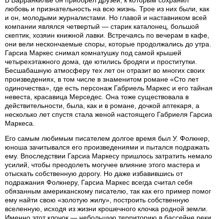
любовь и признательность на всю жизнь. Трое из них были, как
и он, молодыми журналистами. Но главой и наставником всей
компании являлся четвертый — старик каталонец, большой
скептик, хозяин книжной лавки. Встречаясь по вечерам в кафе,
они вели нескончаемые споры, которые продолжались до утра.
Гарсиа Маркес снимал комнатушку под самой крышей
четырехэтажного дома, где ютились бродяги и проститутки.
Бесшабашную атмосферу тех лет он отразит во многих своих
произведениях, в том числе в знаменитом романе «Сто лет
одиночества», где есть персонаж Габриель Маркес и его тайная
невеста, красавица Мерседес. Она тоже существовала в
действительности, была, как и в романе, дочкой аптекаря, а
несколько лет спустя стала женой настоящего Габриеля Гарсиа
Маркеса.
Его самым любимым писателем долгое время был У. Фолкнер,
юноша зачитывался его произведениями и пытался подражать
ему. Впоследствии Гарсиа Маркесу пришлось затратить немало
усилий, чтобы преодолеть могучее влияние этого мастера и
отыскать собственную дорогу. Но даже избавившись от
подражания Фолкнеру, Гарсиа Маркес всегда считал себя
обязанным американскому писателю, так как его пример помог
ему найти свою «золотую жилу», построить собственную
вселенную, исходя из жизни крошечного клочка родной земли.
Именно этот клочок — небольшую территорию в бассейне реки