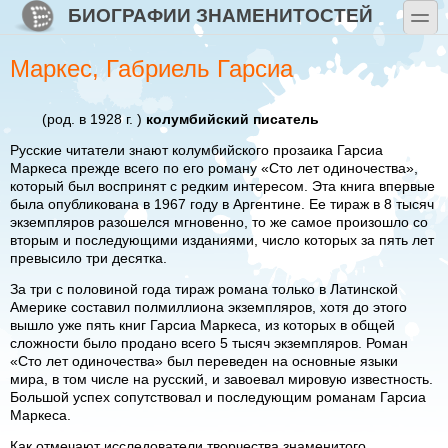
Перейти к основному содержанию
Skip to search
БИОГРАФИИ ЗНАМЕНИТОСТЕЙ
toggle
Маркес, Габриель Гарсиа
(род. в 1928 г. )
колумбийский писатель
Русские читатели знают колумбийского прозаика Гарсиа
Маркеса прежде всего по его роману «Сто лет одиночества»,
который был воспринят с редким интересом. Эта книга впервые
была опубликована в 1967 году в Аргентине. Ее тираж в 8 тысяч
экземпляров разошелся мгновенно, то же самое произошло со
вторым и последующими изданиями, число которых за пять лет
превысило три десятка.
За три с половиной года тираж романа только в Латинской
Америке составил полмиллиона экземпляров, хотя до этого
вышло уже пять книг Гарсиа Маркеса, из которых в общей
сложности было продано всего 5 тысяч экземпляров. Роман
«Сто лет одиночества» был переведен на основные языки
мира, в том числе на русский, и завоевал мировую известность.
Большой успех сопутствовал и последующим романам Гарсиа
Маркеса.
Как отмечают исследователи творчества знаменитого