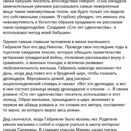
своей бабушке писатель впоследствии говорил: «Она обладала
замечательным умением рассказывать самые невероятные
вещи таким невозмутимым тоном, как будто только что видела
это собственными глазами. Я глубоко убежден, что именно эта
невозмутимость и богатство образов придавали ее рассказам
такое правдоподобие. Создавая «Сто лет одиночества», я
использовал метод моей бабушки».
Однако самым главным человеком в жизни маленького
Габриеля был его дед Николас. Проводя свои последние годы в
тщетном ожидании пенсии, которую обещало правительство
ветеранам гражданской войны, полковник рассказывал внуку о
сражениях, о военных походах и всячески развивал
любознательность малыша. Габриель навсегда запомнил тот
день, когда дед повел его в бродячий цирк, чтобы показать
дромадера. Вернувшись домой, дед раскрыл
энциклопедический словарь и сказал: «Вот это дромадер, а вот
в чем состоит разница между дромадером и слоном...». В своем
романе «Сто лет одиночества» писатель использовал и этот
эпизод. Образ мальчика, пришедшего в цирк, возникает в
первом же абзаце романа и, по словам его автора, составляет
то зерно, из которого вырос весь роман.
Дед скончался, когда Габриелю было восемь лет. Родители
увезли мальчика с собой и отдали учиться в школу-интернат
города Сипикары. В старших классах Маркес начал писать