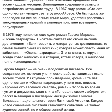
восемнадцать месяцев. Воплощение созревшего замысла
потребовало каторжного труда. В 1967 году роман «Сто лет
одиночества» увидел свет в Буэнос-Айресе. Он был сразу же
переведен на все основные языки мира, удостоен различных
международных премий и завоевал поистине всемирную
популярность.
В 1975 году появился еще один роман Гарсиа Маркеса —
«Осень патриарха». Писатель считает его своим высшим
достижением: «Если говорить о литературных достоинствах, то
самая значительная из моих книг, которая может спасти меня от
забвения, — «Осень патриарха»... Это та книга, которую я
всегда хотел написать и в которой, кстати говоря, я наиболее
полно исповедовался».
Гарсиа Маркес — не очень плодовитый писатель. Все
созданное им, включая ученические работы, занимает около
восьми томов. Из крупных произведений, кроме «Ста лет
одиночества» и «Осени патриарха», у него есть повесть
«Хроника объявленной смерти», роман «Любовь во время
чумы» и документальная книга «Генерал в своем лабиринте»,
рассказывающая о последних месяцах жизни Симона
Боливара, национального героя Латинской Америки. Каждое
новое сочинение писателя становится событием не только
художественной, но и общественной жизни.