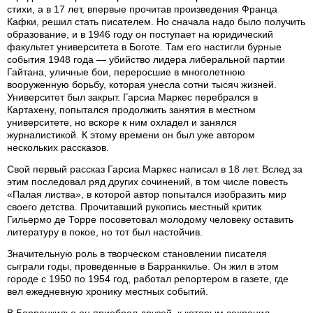
стихи, а в 17 лет, впервые прочитав произведения Франца
Кафки, решил стать писателем. Но сначала надо было получить
образование, и в 1946 году он поступает на юридический
факультет университета в Боготе. Там его настигли бурные
события 1948 года — убийство лидера либеральной партии
Гайтана, уличные бои, переросшие в многолетнюю
вооруженную борьбу, которая унесла сотни тысяч жизней.
Университет был закрыт. Гарсиа Маркес перебрался в
Картахену, попытался продолжить занятия в местном
университете, но вскоре к ним охладел и занялся
журналистикой. К этому времени он был уже автором
нескольких рассказов.
Свой первый рассказ Гарсиа Маркес написал в 18 лет. Вслед за
этим последовал ряд других сочинений, в том числе повесть
«Палая листва», в которой автор попытался изобразить мир
своего детства. Прочитавший рукопись местный критик
Гильермо де Торре посоветовал молодому человеку оставить
литературу в покое, но тот был настойчив.
Значительную роль в творческом становлении писателя
сыграли годы, проведенные в Барранкилье. Он жил в этом
городе с 1950 по 1954 год, работал репортером в газете, где
вел ежедневную хронику местных событий.
В Барранкилье он приобрел друзей, к которым сохранил