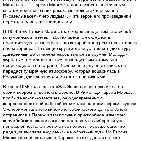
Магдалены — Гарсиа Маркес надолго избрал постоянным
местом действия своих рассказов, повестей и романов.
Писатель населил его людьми, и эти герои его произведений
переходят у него из книги в книгу.
В 1954 году Гарсиа Маркес стал корреспондентом столичной
колумбийской газеты. Работая здесь, он окунулся в
политическую жизнь страны, по которой в то время прокатилась
волна террора. Правящие круги хотели установить диктатуру,
доведенный до отчаяния народ взялся за оружие. Молодой
журналист не мог оставаться равнодушным к тому, что
происходило в его стране. В своих последующих книгах он
передаст ту мрачную атмосферу, которая воцарилась в
Колумбии, где кровопролития стали привычными.
В июне 1955 года газета «Эль Эспектадор» назначила его
своим корреспондентом в Европе. В Риме, где Гарсиа Маркес
пробыл несколько месяцев, он одновременно с
корреспондентской работой занимался на режиссерских курсах
Экспериментального кинематографического центра. Затем
отправился в Париж и там получил прискорбное известие:
колумбийские власти закрыли его газету за либеральную
направленность. Он остался без работы, хорошо еще, что
редакция выслала ему деньги на обратный путь. Но Гарсиа
Маркес решил остаться в Париже, на эти деньги он снял