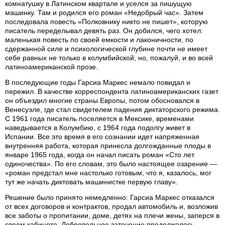
комнатушку в Латинском квартале и уселся за пишущую
машинку. Там и родился его роман «Недобрый час». Затем
последовала повесть «Полковнику никто не пишет», которую
писатель переделывал девять раз. Он добился, чего хотел:
маленькая повесть по своей емкости и лаконичности, по
сдержанной силе и психологической глубине почти не имеет
себе равных не только в колумбийской, но, пожалуй, и во всей
латиноамериканской прозе.
В последующие годы Гарсиа Маркес немало повидал и
пережил. В качестве корреспондента латиноамериканских газет
он объездил многие страны Европы, потом обосновался в
Венесуэле, где стал свидетелем падения диктаторского режима.
С 1961 года писатель поселяется в Мексике, временами
наведывается в Колумбию, с 1964 года подолгу живет в
Испании. Все это время в его сознании идет напряженная
внутренняя работа, которая принесла долгожданные плоды в
январе 1965 года, когда он начал писать роман «Сто лет
одиночества». По его словам, это было настоящее озарение —
«роман предстал мне настолько готовым, что я, казалось, мог
тут же начать диктовать машинистке первую главу».
Решение было принято немедленно: Гарсиа Маркес отказался
от всех договоров и контрактов, продал автомобиль и, возложив
все заботы о пропитании, доме, детях на плечи жены, заперся в
своем кабинете. Добровольное заточение продолжалось