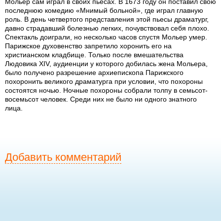
Мольер сам играл в своих пьесах. В 1673 году он поставил свою
последнюю комедию «Мнимый больной», где играл главную
роль. В день четвертого представления этой пьесы драматург,
давно страдавший болезнью легких, почувствовал себя плохо.
Спектакль доиграли, но несколько часов спустя Мольер умер.
Парижское духовенство запретило хоронить его на
христианском кладбище. Только после вмешательства
Людовика XIV, аудиенции у которого добилась жена Мольера,
было получено разрешение архиепископа Парижского
похоронить великого драматурга при условии, что похороны
состоятся ночью. Ночные похороны собрали толпу в семьсот-
восемьсот человек. Среди них не было ни одного знатного
лица.
Добавить комментарий