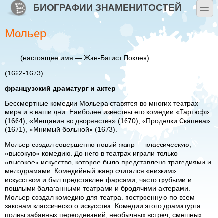
Перейти к основному содержанию
Skip to search
БИОГРАФИИ ЗНАМЕНИТОСТЕЙ
toggle
Мольер
(настоящее имя — Жан-Батист Поклен)
(1622-1673)
французский драматург и актер
Бессмертные комедии Мольера ставятся во многих театрах
мира и в наши дни. Наиболее известны его комедии «Тартюф»
(1664), «Мещанин во дворянстве» (1670), «Проделки Скапена»
(1671), «Мнимый больной» (1673).
Мольер создал совершенно новый жанр — классическую,
«высокую» комедию. До него в театрах играли только
«высокое» искусство, которое было представлено трагедиями и
мелодрамами. Комедийный жанр считался «низким»
искусством и был представлен фарсами, часто грубыми и
пошлыми балаганными театрами и бродячими актерами.
Мольер создал комедию для театра, построенную по всем
законам классического искусства. Комедии этого драматурга
полны забавных переодеваний, необычных встреч, смешных