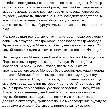
ошибок, неожиданных сюрпризов, веселых проделок. Мольер
создал яркие сатирические образы, ставшие бессмертными и
высмеивающие самые разные пороки человека: ханжество,
глупость, жадность, тщеславие. В его комедиях представлены
все слои современного ему общества: духовенство,
аристократы, богатые буржуа, мелкие ремесленники, простой
люд.
Мольер создал театральную труппу, которая после его смерти,
слившись с труппой театра Маре, образовала театр «Комеди
Франсэз», или «Дом Мольера». Он существует и сегодня. Это
самый старый и один из самых знаменитых театров Франции.
Настоящее имя Мольера — Жан-Батист Поклен. Он родился в
Париже в семье преуспевающего буржуа. Его отец был
королевским обойщиком и хотел, чтобы Жан-Батист
унаследовал его дело. Мольеру было десять лет, когда умерла
его мать. Мальчик был очень привязан к своему деду, отцу
покойной матери. С дедом он нередко посещал ярмарки, где
смотрел представления шутовских артистов. Отец поместил
сына в привилегированное учебное заведение — иезуитский
Клермонский колледж, где Жан-Батист в течение семи лет
изучал богословские науки, греческий и латинский языки,
древнюю литературу, философию. На мировоззрение будущего
драматурга оказали большое влияние труды римского