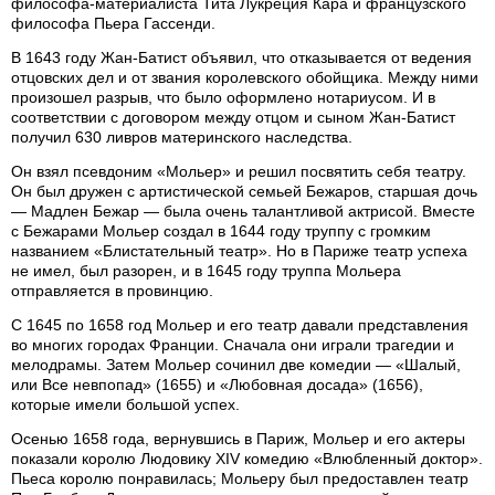
философа-материалиста Тита Лукреция Кара и французского
философа Пьера Гассенди.
В 1643 году Жан-Батист объявил, что отказывается от ведения
отцовских дел и от звания королевского обойщика. Между ними
произошел разрыв, что было оформлено нотариусом. И в
соответствии с договором между отцом и сыном Жан-Батист
получил 630 ливров материнского наследства.
Он взял псевдоним «Мольер» и решил посвятить себя театру.
Он был дружен с артистической семьей Бежаров, старшая дочь
— Мадлен Бежар — была очень талантливой актрисой. Вместе
с Бежарами Мольер создал в 1644 году труппу с громким
названием «Блистательный театр». Но в Париже театр успеха
не имел, был разорен, и в 1645 году труппа Мольера
отправляется в провинцию.
С 1645 по 1658 год Мольер и его театр давали представления
во многих городах Франции. Сначала они играли трагедии и
мелодрамы. Затем Мольер сочинил две комедии — «Шалый,
или Все невпопад» (1655) и «Любовная досада» (1656),
которые имели большой успех.
Осенью 1658 года, вернувшись в Париж, Мольер и его актеры
показали королю Людовику XIV комедию «Влюбленный доктор».
Пьеса королю понравилась; Мольеру был предоставлен театр