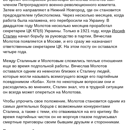
членом Петроградского военно-революционного комитета.
Затем его направляют в Нижний Новгород, где он становится
председателем губисполкома. Через несколько месяцев, когда
работа была налажена, его перебросили на Украину. В
двадцатом году Молотов несколько месяцев проработал
секретарем ЦК КП(б) Украины. Только в 1921 году, когда
Иосиф
Сталин
начал борьбу за руководство в партии, Вячеслав
Молотов появляется в Москве, и его сразу же назначают
ответственным секретарем ЦК. На этом посту он оставался
четыре года.
Между Сталиным и Молотовым сложились теплые отношения
еще во время подпольной работы. Вячеслав Молотов
оставался одним из немногих близких к Сталину людей,
которые могли называть всемогущего вождя его партийным
псевдонимом «Коба». Хотя по некоторым вопросам они и
расходились во мнениях, Сталин знал, что в трудной ситуации
он всегда может опереться на Молотова.
Чтобы упрочить свое положение, Молотов становится одним из
самых деятельных борцов с возможными конкурентами
Сталина, а также с теми, кто отваживался на его критику. Во
время партийных чисток он не моргнув глазом подписывал
смертные приговоры своим бывшим друзьям и сторонникам.