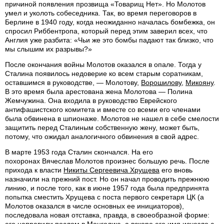
причиной появления прозвища «Товарищ Нет». Но Молотов
умел и уколоть собеседника. Так, во время переговоров в
Берлине в 1940 году, когда неожиданно началась бомбежка, он
спросил Риббентропа, который перед этим заверил всех, что
Англия уже разбита: «Чьи же это бомбы падают так близко, что
мы слышим их разрывы?»
После окончания войны Молотов оказался в опале. Тогда у
Сталина появилось недоверие ко всем старым соратникам,
оставшимся в руководстве, — Молотову,
Ворошилову
,
Микояну
.
В это время была арестована жена Молотова — Полина
Жемчужина. Она входила в руководство Еврейского
антифашистского комитета и вместе со всеми его членами
была обвинена в шпионаже. Молотов не нашел в себе смелости
защитить перед Сталиным собственную жену, может быть,
потому, что ожидал аналогичного обвинения в свой адрес.
В марте 1953 года Сталин скончался. На его
похоронах Вячеслав Молотов произнес большую речь. После
прихода к власти
Никиты Сергеевича Хрущева
его вновь
назначили на прежний пост. Но он начал проводить прежнюю
линию, и после того, как в июне 1957 года была предпринята
попытка сместить Хрущева с поста первого секретаря ЦК (а
Молотов оказался в числе основных ее инициаторов),
последовала новая отставка, правда, в своеобразной форме:
его направили послом в Монголию, а вскоре его имя исчезло с