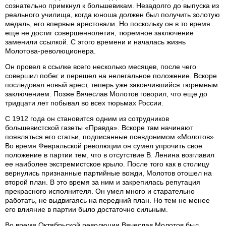
сознательно примкнул к большевикам. Незадолго до выпуска из
реального училища, когда юноша должен был получить золотую
медаль, его впервые арестовали. Но поскольку он в то время
еще не достиг совершеннолетия, тюремное заключение
заменили ссылкой. С этого времени и началась жизнь
Молотова-революционера.
Он провел в ссылке всего несколько месяцев, после чего
совершил побег и перешел на нелегальное положение. Вскоре
последовал новый арест, теперь уже закончившийся тюремным
заключением. Позже Вячеслав Молотов говорил, что еще до
тридцати лет побывал во всех тюрьмах России.
С 1912 года он становится одним из сотрудников
большевистской газеты «Правда». Вскоре там начинают
появляться его статьи, подписанные псевдонимом «Молотов».
Во время Февральской революции он сумел упрочить свое
положение в партии тем, что в отсутствие В. Ленина возглавил
ее наиболее экстремистское крыло. После того как в столицу
вернулись признанные партийные вожди, Молотов отошел на
второй план. В это время за ним и закрепилась репутация
прекрасного исполнителя. Он умел много и старательно
работать, не выдвигаясь на передний план. Но тем не менее
его влияние в партии было достаточно сильным.
Во время Октябрьской революции Вячеслав Молотов был