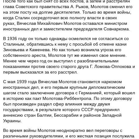
После того как был снят со всех постов, а затем и расстрелян
глава Советского правительства А. Рыков, Молотов сменил его
на этом посту на долгие десятилетия. Только во время войны,
когда Сталин сосредоточил всю полноту власти в своих
руках, Вячеслав Михайлович Молотов оставался министром
иностранных дел и заместителем председателя Совнаркома.
В 1936 году он только однажды осмелился не согласиться со
Сталиным, обратившись к нему с просьбой об отмене казни
Зиновьева и Каменева. Но как только возникла угроза его
собственного ареста, Молотов тут же изменил свое мнение.
Менее чем через год он выступил с разоблачительными
показаниями против своего старого друга Г. Ломова-Оппокова и
первым высказался за его расстрел.
С мая 1939 года Вячеслав Молотов становится наркомом
иностранных дел, и его первым крупным дипломатическим
шагом стало заключение договора с Германией, который вошел
в историю как пакт Молотова-Риббентропа. По этому договору
был произведен раздел сфер влияния между двумя
государствами, в результате которого СССР предпринял
аннексию стран Балтии, Бессарабии и районов Западной
Украины.
Во время войны Молотов неоднократно вел переговоры с
различными руководителями, и его жесткая позиция послужила