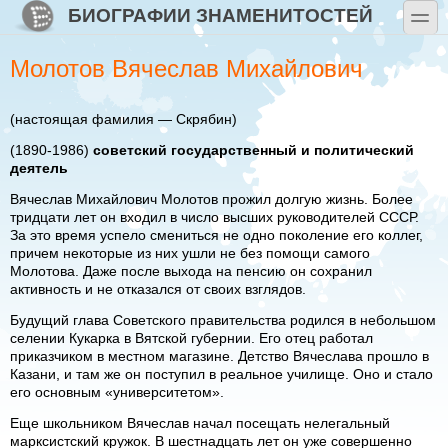
Перейти к основному содержанию
Skip to search
БИОГРАФИИ ЗНАМЕНИТОСТЕЙ
toggle
Молотов Вячеслав Михайлович
(настоящая фамилия — Скрябин)
(1890-1986)
советский государственный и политический
деятель
Вячеслав Михайлович Молотов прожил долгую жизнь. Более
тридцати лет он входил в число высших руководителей СССР.
За это время успело смениться не одно поколение его коллег,
причем некоторые из них ушли не без помощи самого
Молотова. Даже после выхода на пенсию он сохранил
активность и не отказался от своих взглядов.
Будущий глава Советского правительства родился в небольшом
селении Кукарка в Вятской губернии. Его отец работал
приказчиком в местном магазине. Детство Вячеслава прошло в
Казани, и там же он поступил в реальное училище. Оно и стало
его основным «университетом».
Еще школьником Вячеслав начал посещать нелегальный
марксистский кружок. В шестнадцать лет он уже совершенно