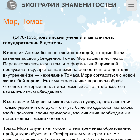
Перейти к основному содержанию
Skip to search
БИОГРАФИИ ЗНАМЕНИТОСТЕЙ
toggle
Мор, Томас
(1478-1535)
английский ученый и мыслитель,
государственный деятель
В истории Англии было не так много людей, которые были
казнены за свои убеждения. Томас Мор вошел в их число.
Парадокс заключался в том, что формальной причиной
послужила государственная измена общественного деятеля,
внутренней же — нежелание Томаса Мора согласиться с новой
женитьбой короля. Его имя стало олицетворением образа
человека, который поплатился жизнью за то, что отказался
изменить своим убеждениям.
В молодости Мор испытывал сильную нужду, однако лишения
только укрепили его дух, и он чуть было не сделался монахом,
чтобы доказать своим примером, что лишения необходимы и
естественны в жизни человека.
Томас Мор получил неплохое по тем временам образование,
пройдя курс обучения в Оксфордском университете. Не
случайно среди его близких друзей был Эразм Роттердамский,