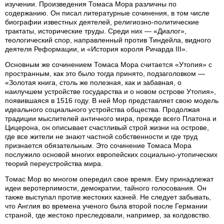
изучении. Произведения Томаса Мора различны по
содержанию. Он писал литературные сочинения, в том числе
биографии известных деятелей, религиозно-политические
трактаты, исторические труды. Среди них — «Диалог»,
теологический спор, направленный против Тиндейла, видного
деятеля Реформации, и «История короля Ричарда III».
Основным же сочинением Томаса Мора считается «Утопия» с
пространным, как это было тогда принято, подзаголовком —
«Золотая книга, столь же полезная, как и забавная, о
наилучшем устройстве государства и о новом острове Утопия»,
появившаяся в 1516 году. В ней Мор представляет свою модель
идеального социального устройства общества. Продолжая
традиции мыслителей античного мира, прежде всего Платона и
Цицерона, он описывает счастливый строй жизни на острове,
где все жители не знают частной собственности и где труд
признается обязательным. Это сочинение Томаса Мора
послужило основой многих европейских социально-утопических
теорий переустройства мира.
Томас Мор во многом опередил свое время. Ему принадлежат
идеи веротерпимости, демократии, тайного голосования. Он
также выступал против жестоких казней. Не следует забывать,
что Англия во времена ученого была второй после Германии
страной, где жестоко преследовали, например, за колдовство.