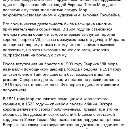
один из образованнейших людей Европы. Томас Мор даже
посвятил ему свою знаменитую сатиру. Мор
покровительствовал многим художникам, включая Гольбейна.
Его политическая деятельность была насыщена многими
примечательными событиями. В 1504 году он становится
членом палаты общин и вскоре впервые выступает против
короля, Генриха VII, в связи с замужеством его дочери. Мора не
посадили в тюрьму только потому, что он занимал высокое
положение, но зато наказание понес его отец, которого
оштрафовали на большую сумму.
После вступления на престол в 1509 году Генриха VIII Мора
назначили помощником шерифа города Лондона, в 1514 году
он стал членом Тайного совета и был возведен в звание
рыцаря. Сфера его деятельности постоянно расширяется: в
1515 году он отправляется во Фландрию с дипломатическим
поручением.
В 1521 году Мор становится помощником королевского
казначея, в 1523 году — спикером палаты общин. Вскоре
король делает его своим приближенным. Правда, все это не
обошлось без драматических событий. В связи с отставкой
кардинала Уолси Томас Мор назначается лордом-канцлером.
Впервые эта ключевая государственная должность отдается не