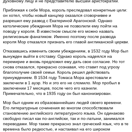
духовному лицу и не представителю высшей аристократии.
Приближая к себе Мора, король преследовал конкретные цели:
он хотел, чтобы новый канцлер оказался сговорчивее и
разрешил ему развод с Екатериной Арагонской. Однако
католические убеждения Мора не позволили ему пойти на
поводу у короля. В известном смысле его можно назвать
религиозным фанатиком. Именно поэтому после развода
короля Мор отказался признать его главой англиканской церкви.
Отказавшись изменить своим убеждениям, в 1532 году Мор был
вынужден выйти в отставку. Однако король надеялся на
перемирие и вновь предложил ему дать свое согласие. Но тот
снова отказался, прекрасно сознавая, что ставит под угрозу
благополучие своей семьи. Король решил действовать
принуждением. В 1534 году Томаса Мора арестовали и
заключили в 1 ауэр. Но и это его не сломило. Мор пробыл в
заключении 17 месяцев, после чего его казнили.
Примечательно, что в 1935 году он был канонизирован.
Мор был одним из образованнейших людей своего времени.
Его литературные сочинения во многом способствовали
становлению английского литературного языка. Он одинаково
свободно писал как по-английски, так и по-латыни, занимался
переводами. Мор также прекрасно знал греческий язык, что в те
времена было редкостью, и настаивал на его широком