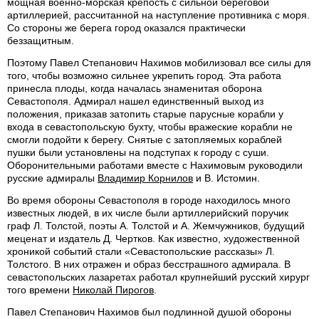
мощная военно-морская крепость с сильной береговой
артиллерией, рассчитанной на наступление противника с моря.
Со стороны же берега город оказался практически
беззащитным.
Поэтому Павел Степанович Нахимов мобилизовал все силы для
того, чтобы возможно сильнее укрепить город. Эта работа
принесла плоды, когда началась знаменитая оборона
Севастополя. Адмирал нашел единственный выход из
положения, приказав затопить старые парусные корабли у
входа в севастопольскую бухту, чтобы вражеские корабли не
смогли подойти к берегу. Снятые с затопляемых кораблей
пушки были установлены на подступах к городу с суши.
Оборонительными работами вместе с Нахимовым руководили
русские адмиралы
Владимир Корнилов
и В. Истомин.
Во время обороны Севастополя в городе находилось много
известных людей, в их числе были артиллерийский поручик
граф Л. Толстой, поэты А. Толстой и А. Жемчужников, будущий
меценат и издатель Д. Чертков. Как известно, художественной
хроникой событий стали «Севастопольские рассказы» Л.
Толстого. В них отражен и образ бесстрашного адмирала. В
севастопольских лазаретах работал крупнейший русский хирург
того времени
Николай Пирогов
.
Павел Степанович Нахимов был подлинной душой обороны