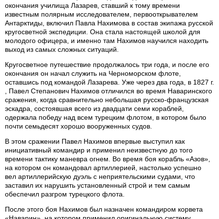
окончания училища Лазарев, ставший к тому времени
известным полярным исследователем, первооткрывателем
Антарктиды, включил Павла Нахимова в состав экипажа русской
кругосветной экспедиции. Она стала настоящей школой для
молодого офицера, и именно там Нахимов научился находить
выход из самых сложных ситуаций.
Кругосветное путешествие продолжалось три года, и после его
окончания он начал служить на Черноморском флоте,
оставшись под командой Лазарева. Уже через два года, в 1827 г.
, Павел Степанович Нахимов отличился во время Наваринского
сражения, когда сравнительно небольшая русско-французская
эскадра, состоявшая всего из двадцати семи кораблей,
одержала победу над всем турецким флотом, в котором было
почти семьдесят хорошо вооруженных судов.
В этом сражении Павел Нахимов впервые выступил как
инициативный командир и применил неизвестную до того
времени тактику маневра огнем. Во время боя корабль «Азов»,
на котором он командовал артиллерией, настолько успешно
вел артиллерийскую дуэль с неприятельскими судами, что
заставил их нарушить установленный строй и тем самым
обеспечил разгром турецкого флота.
После этого боя Нахимов был назначен командиром корвета
«Наварин», на котором применил оригинальную систему