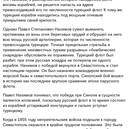
восемь кораблей, не решится напасть на вдвое
превосходивший его по численности турецкий флот. К тому же
турецкие корабли находились под мощным огневым
прикрытием своей крепости.
Однако Павел Степанович Нахимов сумел выманить
противника из зоны огня береговых орудий и обрушил на него
всю мощь русской артиллерии, которая по численности
превосходила турецкую. Точная прицельная стрельба и
применение неизвестных туркам разрывных «бомбических
снарядов» обусловили их поражение. Турецкий флот был
разбит, при этом русская эскадра не потеряла ни одного
корабля. Нахимов с победой вернулся в Севастополь и стал
настоящим героем. Он был назначен командиром военно-
морской базы и севастопольского порта. Синопский бой вошел
в историю как последнее крупное сражение эпохи парусного
флота.
Павел Нахимов понимал, что победа при Синопе в сущности
является иллюзией, поскольку русский флот в то время состоял
из кораблей устаревшей конструкции и сильно уступал
турецкому.
Когда в 1855 году неприятельские войска подошли к городу,
Севастополь оказался в крайне трудном положении. Это была