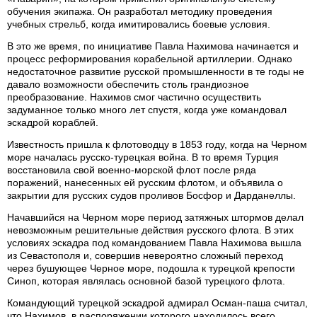
обучения экипажа. Он разработал методику проведения
учебных стрельб, когда имитировались боевые условия.
В это же время, по инициативе Павла Нахимова начинается и
процесс реформирования корабельной артиллерии. Однако
недостаточное развитие русской промышленности в те годы не
давало возможности обеспечить столь грандиозное
преобразование. Нахимов смог частично осуществить
задуманное только много лет спустя, когда уже командовал
эскадрой кораблей.
Известность пришла к флотоводцу в 1853 году, когда на Черном
море началась русско-турецкая война. В то время Турция
восстановила свой военно-морской флот после ряда
поражений, нанесенных ей русским флотом, и объявила о
закрытии для русских судов проливов Босфор и Дарданеллы.
Начавшийся на Черном море период затяжных штормов делал
невозможным решительные действия русского флота. В этих
условиях эскадра под командованием Павла Нахимова вышла
из Севастополя и, совершив невероятно сложный переход
через бушующее Черное море, подошла к турецкой крепости
Синоп, которая являлась основной базой турецкого флота.
Командующий турецкой эскадрой адмирал Осман-паша считал,
что Нахимов, в распоряжении которого находилось всего