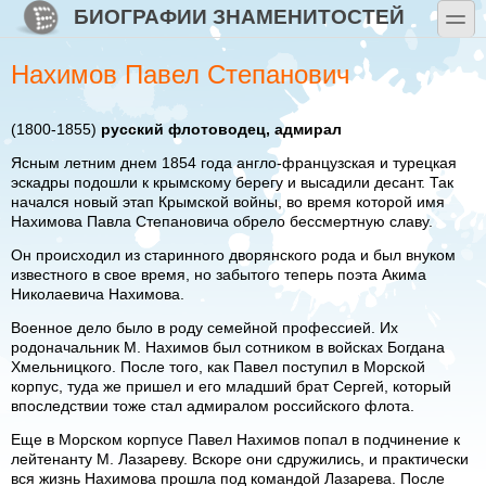
Перейти к основному содержанию
Skip to search
БИОГРАФИИ ЗНАМЕНИТОСТЕЙ
toggle
Нахимов Павел Степанович
(1800-1855)
русский флотоводец, адмирал
Ясным летним днем 1854 года англо-французская и турецкая
эскадры подошли к крымскому берегу и высадили десант. Так
начался новый этап Крымской войны, во время которой имя
Нахимова Павла Степановича обрело бессмертную славу.
Он происходил из старинного дворянского рода и был внуком
известного в свое время, но забытого теперь поэта Акима
Николаевича Нахимова.
Военное дело было в роду семейной профессией. Их
родоначальник М. Нахимов был сотником в войсках Богдана
Хмельницкого. После того, как Павел поступил в Морской
корпус, туда же пришел и его младший брат Сергей, который
впоследствии тоже стал адмиралом российского флота.
Еще в Морском корпусе Павел Нахимов попал в подчинение к
лейтенанту М. Лазареву. Вскоре они сдружились, и практически
вся жизнь Нахимова прошла под командой Лазарева. После