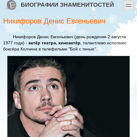
Перейти к основному содержанию
Skip to search
БИОГРАФИИ ЗНАМЕНИТОСТЕЙ
toggle
Никифоров Денис Евгеньевич
Никифоров Денис Евгеньевич
(день рождения 2 августа
1977 года) -
актёр театра, киноактёр
, талантливо исполнил
боксёра Колчина в телефильме "Бой с тенью".