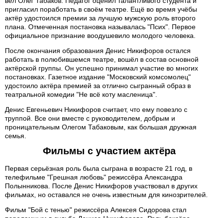
вёл Олег Табаков. Педагог оценил талантливого студента и
пригласил поработать в своём театре. Ещё во время учёбы
актёр удостоился премии за лучшую мужскую роль второго
плана. Отмеченная постановка называлась "Псих". Первое
официальное признание воодушевило молодого человека.
После окончания образования Денис Никифоров остался
работать в полюбившемся театре, вошёл в состав основной
актёрской группы. Он успешно принимал участие во многих
постановках. Газетное издание "Московский комсомолец"
удостоило актёра премией за отлично сыгранный образ в
театральной комедии "Не всё коту масленица".
Денис Евгеньевич Никифоров считает, что ему повезло с
труппой. Все они вместе с руководителем, добрым и
проницательным Олегом Табаковым, как большая дружная
семья.
Фильмы с участием актёра
Первая серьёзная роль была сыграна в возрасте 21 год, в
телефильме "Грешная любовь" режиссёра Александра
Полынникова. После Денис Никифоров участвовал в других
фильмах, но оставался не очень известным для кинозрителей.
Фильм "Бой с тенью" режиссёра Алексея Сидорова стал