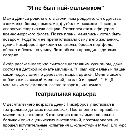
"Я не был пай-мальчиком"
Мама Дениса родила его в столичном роддоме. Он с детства
занимался бегом, прыжками, футболом, хоккеем. Посещал
дворовую спортивную секцию. Готовился стать офицером
военно-морского флота. Позже планы менялись - хотел быть
поваром. Родители не препятствовали сыну в его желаниях.
Денис Никифоров приходил со школы, бросал портфель,
обедал и бежал на улицу. Лето обычно проводил в детских
лагерях.
Актёр рассказывает, что считался настоящим хулиганом, даже
состоял в детской комнате милиции. "Я был нормальный пацан,
какой надо, лазил по деревьям, падал, дрался. Меня в школе
побаивались: самый маленький, но злой и юркий...". Ещё
мальчик имел смелость всегда говорить, что думал.
Театральная карьера
С десятилетнего возраста Денис Никифоров участвовал в
театральных детских постановках. Постепенно он пришёл к
мысли стать актёром. К окончанию школы имел довольно
большой опыт сценических выступлений, поэтому уверенно
прошёл вступительные испытания школы-студии МХАТ. Его курс