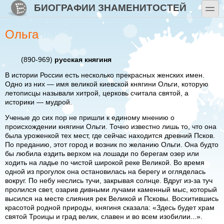
Перейти к основному содержанию
Skip to search
БИОГРАФИИ ЗНАМЕНИТОСТЕЙ
toggle
Ольга
(890-969)
русская княгиня
В истории России есть несколько прекрасных женских имен.
Одно из них — имя великой киевской княгини Ольги, которую
летописцы называли хитрой, церковь считала святой, а
историки — мудрой.
Ученые до сих пор не пришли к единому мнению о
происхождении княгини Ольги. Точно известно лишь то, что она
была уроженкой тех мест, где сейчас находится древний Псков.
По преданию, этот город и возник по желанию Ольги. Она будто
бы любила ездить верхом на лошади по берегам озер или
ходить на ладье по чистой широкой реке Великой. Во время
одной из прогулок она остановилась на берегу и огляделась
вокруг. По небу неслись тучи, закрывая солнце. Вдруг из-за туч
пролился свет, озарив дивными лучами каменный мыс, который
высился на месте слияния рек Великой и Псковы. Восхитившись
красотой родной природы, княгиня сказала: «Здесь будет храм
святой Троицы и град велик, славен и во всем изобилии...».