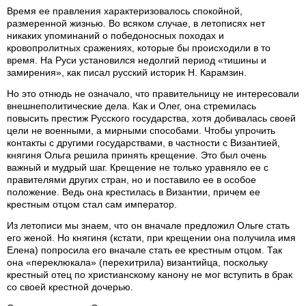
Время ее правления характеризовалось спокойной,
размеренной жизнью. Во всяком случае, в летописях нет
никаких упоминаний о победоносных походах и
кровопролитных сражениях, которые бы происходили в то
время. На Руси установился недолгий период «тишины и
замирения», как писал русский историк Н. Карамзин.
Но это отнюдь не означало, что правительницу не интересовали
внешнеполитические дела. Как и Олег, она стремилась
повысить престиж Русского государства, хотя добивалась своей
цели не военными, а мирными способами. Чтобы упрочить
контакты с другими государствами, в частности с Византией,
княгиня Ольга решила принять крещение. Это был очень
важный и мудрый шаг. Крещение не только уравняло ее с
правителями других стран, но и поставило ее в особое
положение. Ведь она крестилась в Византии, причем ее
крестным отцом стал сам император.
Из летописи мы знаем, что он вначале предложил Ольге стать
его женой. Но княгиня (кстати, при крещении она получила имя
Елена) попросила его вначале стать ее крестным отцом. Так
она «переклюкала» (перехитрила) византийца, поскольку
крестный отец по христианскому канону не мог вступить в брак
со своей крестной дочерью.