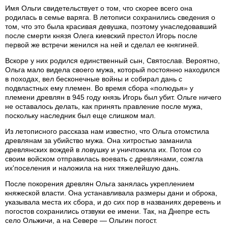
Имя Ольги свидетельствует о том, что скорее всего она
родилась в семье варяга. В летописи сохранились сведения о
том, что это была красивая девушка, поэтому унаследовавший
после смерти князя Олега киевский престол Игорь после
первой же встречи женился на ней и сделал ее княгиней.
Вскоре у них родился единственный сын, Святослав. Вероятно,
Ольга мало видела своего мужа, который постоянно находился
в походах, вел бесконечные войны и собирал дань с
подвластных ему племен. Во время сбора «полюдья» у
племени древлян в 945 году князь Игорь был убит. Ольге ничего
не оставалось делать, как принять правление после мужа,
поскольку наследник был еще слишком мал.
Из летописного рассказа нам известно, что Ольга отомстила
древлянам за убийство мужа. Она хитростью заманила
древлянских вождей в ловушку и уничтожила их. Потом со
своим войском отправилась воевать с древлянами, сожгла
их'поселения и наложила на них тяжелейшую дань.
После покорения древлян Ольга занялась укреплением
княжеской власти. Она устанавливала размеры дани и оброка,
указывала места их сбора, и до сих пор в названиях деревень и
погостов сохранились отзвуки ее имени. Так, на Днепре есть
село Ольжичи, а на Севере — Ольгин погост.