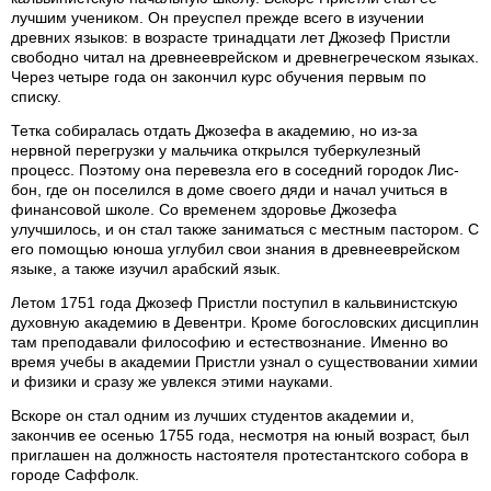
лучшим учеником. Он преуспел прежде всего в изучении
древних языков: в возрасте тринадцати лет Джозеф Пристли
свободно читал на древнееврейском и древнегреческом языках.
Через четыре года он закончил курс обучения первым по
списку.
Тетка собиралась отдать Джозефа в академию, но из-за
нервной перегрузки у мальчика открылся туберкулезный
процесс. Поэтому она перевезла его в соседний городок Лис-
бон, где он поселился в доме своего дяди и начал учиться в
финансовой школе. Со временем здоровье Джозефа
улучшилось, и он стал также заниматься с местным пастором. С
его помощью юноша углубил свои знания в древнееврейском
языке, а также изучил арабский язык.
Летом 1751 года Джозеф Пристли поступил в кальвинистскую
духовную академию в Девентри. Кроме богословских дисциплин
там преподавали философию и естествознание. Именно во
время учебы в академии Пристли узнал о существовании химии
и физики и сразу же увлекся этими науками.
Вскоре он стал одним из лучших студентов академии и,
закончив ее осенью 1755 года, несмотря на юный возраст, был
приглашен на должность настоятеля протестантского собора в
городе Саффолк.