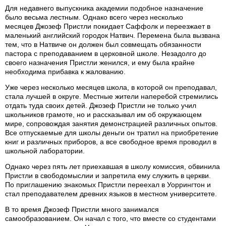
Для недавнего выпускника академии подобное назначение
было весьма лестным. Однако всего через несколько
месяцев Джозеф Пристли покидает Саффолк и переезжает в
маленький английский городок Натвич. Перемена была вызвана
тем, что в Натвиче он должен был совмещать обязанности
пастора с преподаванием в церковной школе. Незадолго до
своего назначения Пристли женился, и ему была крайне
необходима прибавка к жалованию.
Уже через несколько месяцев школа, в которой он преподавал,
стала лучшей в округе. Местные жители наперебой стремились
отдать туда своих детей. Джозеф Пристли не только учил
школьников грамоте, но и рассказывал им об окружающем
мире, сопровождая занятия демонстрацией различных опытов.
Все отпускаемые для школы деньги он тратил на приобретение
книг и различных приборов, а все свободное время проводил в
школьной лаборатории.
Однако через пять лет приехавшая в школу комиссия, обвинила
Пристли в свободомыслии и запретила ему служить в церкви.
По приглашению знакомых Пристли переехал в Уоррингтон и
стал преподавателем древних языков в местном университете.
В то время Джозеф Пристли много занимался
самообразованием. Он начал с того, что вместе со студентами