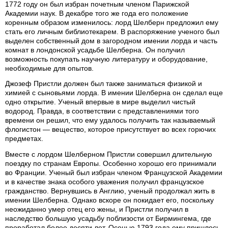
1772 году он был избран почетным членом Парижской
Академии наук. В декабре того же года его положение
коренным образом изменилось: лорд Шелберн предложил ему
стать его личным библиотекарем. В распоряжение ученого был
выделен собственный дом в загородном имении лорда и часть
комнат в лондонской усадьбе Шелберна. Он получил
возможность покупать научную литературу и оборудование,
необходимые для опытов.
Джозеф Пристли должен был также заниматься физикой и
химией с сыновьями лорда. В имении Шелберна он сделал еще
одно открытие. Ученый впервые в мире выделил чистый
водород. Правда, в соответствии с представлениями того
времени он решил, что ему удалось получить так называемый
флогистон — вещество, которое присутствует во всех горючих
предметах.
Вместе с лордом Шелберном Пристли совершил длительную
поездку по странам Европы. Особенно хорошо его принимали
во Франции. Ученый был избран членом Французской Академии
и в качестве знака особого уважения получил французское
гражданство. Вернувшись в Англию, ученый продолжал жить в
имении Шелберна. Однако вскоре он покидает его, поскольку
неожиданно умер отец его жены, и Пристли получил в
наследство большую усадьбу поблизости от Бирмингема, где
проработал более десяти лет. Осенью 1793 года ему пришлось