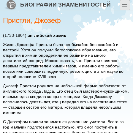
Перейти к основному содержанию
Skip to search
БИОГРАФИИ ЗНАМЕНИТОСТЕЙ
toggle
Пристли, Джозеф
(1733-1804)
английский химик
Жизнь Джозефа Пристли была необычайно беспокойной и
пестрой. Хотя он получил богословское образование, его
открытия в химии определили ее развитие на много
десятилетий вперед. Можно сказать, что Пристли являлся
первым представителем химии газов, и именно его работы
позволили совершить подлинную революцию в этой науке во
второй половине XVIII века.
Джозеф Пристли родился на небольшой ферме поблизости от
английского города Лидса. Его отец был мастером-суконщиком,
и семья едва сводила концы с концами. Когда Джозефу
исполнилось девять лет, отец передал его на воспитание тетке
— старшей сестре его матери, которая владела небольшим
имением.
С Джозефом начали заниматься домашние учителя. Всего за
год мальчик подготовился настолько, что смог поступить в
кальвинистскую начальную школу. Вскоре Пристли стал ее