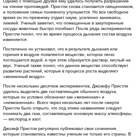
Однако с помощью друзей ему удалось получить разрешение
на чтение проповедей. Пристли снова становится священником,
и положение семьи понемногу улучшается. Но все свободное
время он по-прежнему отдает науке, усиленно занимаясь
химией. Ученый заметил, что помещенные в закупоренные
сосуды животные быстро погибают. После ряда экспериментов
Пристли понял, что во время процесса дыхания состав воздуха
изменяется.
Постепенно он установил, что в результате дыхания или
горения в воздухе появляется вещество, которое легко
поглощается водой, и при этом образуется раствор, кислый на
вкус. Ученый также понял, что данное вещество способствует
развитию растений, которые в процессе роста выделяют
«жизненный воздух».
После нескольких десятков экспериментов, Джозефу Пристли
удалось выделить две составляющие обычного воздуха,
которые он условно обозначил как «жизненная» и
«нежизненная». Всего через несколько лет после смерти
Пристли было открыто, что под этими названиями следует
понимать два газа, составляющие основную массу атмосферы,
— кислород и азот.
Джозеф Пристли регулярно публиковал свои сочинения,
которые становились известны ученым не только его страны. В