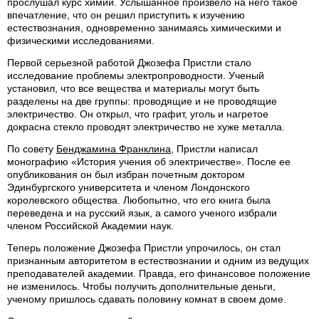
прослушал курс химии. Услышанное произвело на него такое
впечатление, что он решил приступить к изучению
естествознания, одновременно занимаясь химическими и
физическими исследованиями.
Первой серьезной работой Джозефа Пристли стало
исследование проблемы электропроводности. Ученый
установил, что все вещества и материалы могут быть
разделены на две группы: проводящие и не проводящие
электричество. Он открыл, что графит, уголь и нагретое
докрасна стекло проводят электричество не хуже металла.
По совету
Бенджамина Франклина
, Пристли написал
монографию «История учения об электричестве». После ее
опубликования он был избран почетным доктором
Эдинбургского университета и членом Лондонского
королевского общества. Любопытно, что его книга была
переведена и на русский язык, а самого ученого избрали
членом Российской Академии наук.
Теперь положение Джозефа Пристли упрочилось, он стал
признанным авторитетом в естествознании и одним из ведущих
преподавателей академии. Правда, его финансовое положение
не изменилось. Чтобы получить дополнительные деньги,
ученому пришлось сдавать половину комнат в своем доме.