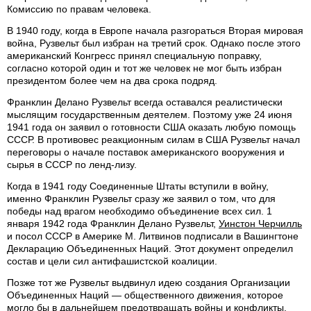
Комиссию по правам человека.
В 1940 году, когда в Европе начала разгораться Вторая мировая
война, Рузвельт был избран на третий срок. Однако после этого
американский Конгресс принял специальную поправку,
согласно которой один и тот же человек не мог быть избран
президентом более чем на два срока подряд.
Франклин Делано Рузвельт всегда оставался реалистически
мыслящим государственным деятелем. Поэтому уже 24 июня
1941 года он заявил о готовности США оказать любую помощь
СССР. В противовес реакционным силам в США Рузвельт начал
переговоры о начале поставок американского вооружения и
сырья в СССР по ленд-лизу.
Когда в 1941 году Соединенные Штаты вступили в войну,
именно Франклин Рузвельт сразу же заявил о том, что для
победы над врагом необходимо объединение всех сил. 1
января 1942 года Франклин Делано Рузвельт,
Уинстон Черчилль
и посол СССР в Америке М. Литвинов подписали в Вашингтоне
Декларацию Объединенных Наций. Этот документ определил
состав и цели сил антифашистской коалиции.
Позже тот же Рузвельт выдвинул идею создания Организации
Объединенных Наций — общественного движения, которое
могло бы в дальнейшем предотвращать войны и конфликты.