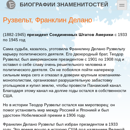
Перейти к основному содержанию
Skip to search
БИОГРАФИИ ЗНАМЕНИТОСТЕЙ
toggle
Рузвельт, Франклин Делано
(1882-1945)
президент Соединенных Штатов Америки
с 1933
по 1945 год
Сама судьба, казалось, уготовила Франклину Делано Рузвельту
карьеру политического деятеля. Его двоюродный брат, Теодор
Рузвельт, был американским президентом с 1901 по 1908 год и
оставил о себе славу очень решительного человека и
политического деятеля. Он не побоялся пойти наперекор
сильным мира сего и отказал в доверии крупным компаниям-
монополистам, организовал разрушительную забастовку
угольщиков и купил землю, чтобы провести Панамский канал.
Благодаря этому канал на долгие годы остался в собственности
США.
Но в истории Теодор Рузвельт остался как миротворец: он
помог установить мир между Россией и Японией и был
удостоен Нобелевской премии в 1906 году.
Франклин Делано Рузвельт был избран президентом в 1933
году. Это время вошло в историю США под названием Великой