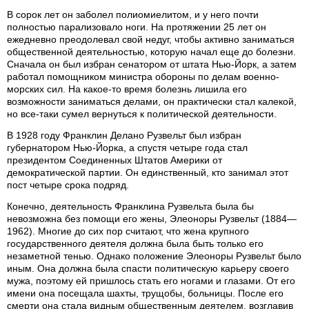
В сорок лет он заболел полиомиелитом, и у него почти
полностью парализовало ноги. На протяжении 25 лет он
ежедневно преодолевал свой недуг, чтобы активно заниматься
общественной деятельностью, которую начал еще до болезни.
Сначала он был избран сенатором от штата Нью-Йорк, а затем
работал помощником министра обороны по делам военно-
морских сил. На какое-то время болезнь лишила его
возможности заниматься делами, он практически стал калекой,
но все-таки сумел вернуться к политической деятельности.
В 1928 году Франклин Делано Рузвельт был избран
губернатором Нью-Йорка, а спустя четыре года стал
президентом Соединенных Штатов Америки от
демократической партии. Он единственный, кто занимал этот
пост четыре срока подряд.
Конечно, деятельность Франклина Рузвельта была бы
невозможна без помощи его жены, Элеоноры Рузвельт (1884—
1962). Многие до сих пор считают, что жена крупного
государственного деятеля должна была быть только его
незаметной тенью. Однако положение Элеоноры Рузвельт было
иным. Она должна была спасти политическую карьеру своего
мужа, поэтому ей пришлось стать его ногами и глазами. От его
имени она посещала шахты, трущобы, больницы. После его
смерти она стала видным общественным деятелем, возглавив