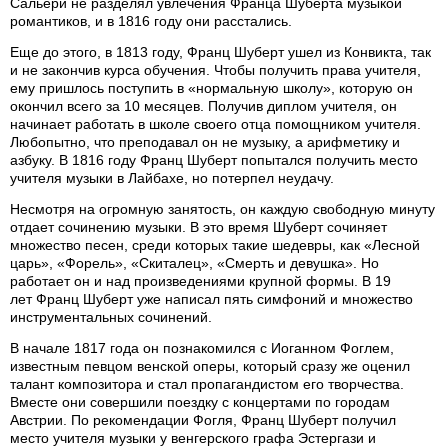
Сальери не разделял увлечения Франца Шуберта музыкой
романтиков, и в 1816 году они расстались.
Еще до этого, в 1813 году, Франц Шуберт ушел из Конвикта, так
и не закончив курса обучения. Чтобы получить права учителя,
ему пришлось поступить в «нормальную школу», которую он
окончил всего за 10 месяцев. Получив диплом учителя, он
начинает работать в школе своего отца помощником учителя.
Любопытно, что преподавал он не музыку, а арифметику и
азбуку. В 1816 году Франц Шуберт попытался получить место
учителя музыки в Лайбахе, но потерпел неудачу.
Несмотря на огромную занятость, он каждую свободную минуту
отдает сочинению музыки. В это время Шуберт сочиняет
множество песен, среди которых такие шедевры, как «Лесной
царь», «Форель», «Скиталец», «Смерть и девушка». Но
работает он и над произведениями крупной формы. В 19
лет Франц Шуберт уже написал пять симфоний и множество
инструментальных сочинений.
В начале 1817 года он познакомился с Иоганном Фоглем,
известным певцом венской оперы, который сразу же оценил
талант композитора и стал пропагандистом его творчества.
Вместе они совершили поездку с концертами по городам
Австрии. По рекомендации Фогля, Франц Шуберт получил
место учителя музыки у венгерского графа Эстергази и