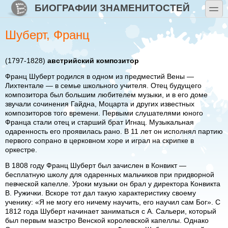
Перейти к основному содержанию
Skip to search
БИОГРАФИИ ЗНАМЕНИТОСТЕЙ
toggle
Шуберт, Франц
(1797-1828)
австрийский композитор
Франц Шуберт родился в одном из предместий Вены —
Лихтентале — в семье школьного учителя. Отец будущего
композитора был большим любителем музыки, и в его доме
звучали сочинения Гайдна, Моцарта и других известных
композиторов того времени. Первыми слушателями юного
Франца стали отец и старший брат Игнац. Музыкальная
одаренность его проявилась рано. В 11 лет он исполнял партию
первого сопрано в церковном хоре и играл на скрипке в
оркестре.
В 1808 году Франц Шуберт был зачислен в Конвикт —
бесплатную школу для одаренных мальчиков при придворной
певческой капелле. Уроки музыки он брал у директора Конвикта
В. Ружички. Вскоре тот дал такую характеристику своему
ученику: «Я не могу его ничему научить, его научил сам Бог». С
1812 года Шуберт начинает заниматься с А. Сальери, который
был первым маэстро Венской королевской капеллы. Однако