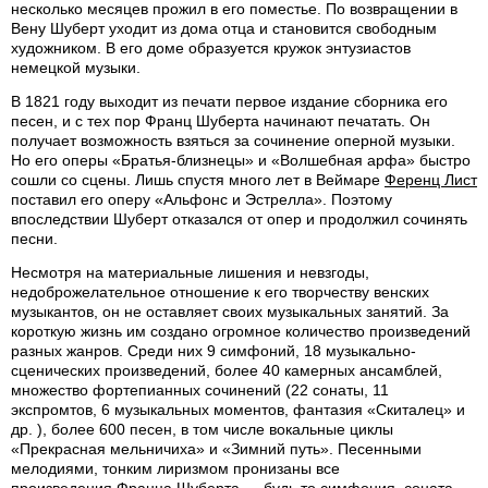
несколько месяцев прожил в его поместье. По возвращении в
Вену Шуберт уходит из дома отца и становится свободным
художником. В его доме образуется кружок энтузиастов
немецкой музыки.
В 1821 году выходит из печати первое издание сборника его
песен, и с тех пор Франц Шуберта начинают печатать. Он
получает возможность взяться за сочинение оперной музыки.
Но его оперы «Братья-близнецы» и «Волшебная арфа» быстро
сошли со сцены. Лишь спустя много лет в Веймаре
Ференц Лист
поставил его оперу «Альфонс и Эстрелла». Поэтому
впоследствии Шуберт отказался от опер и продолжил сочинять
песни.
Несмотря на материальные лишения и невзгоды,
недоброжелательное отношение к его творчеству венских
музыкантов, он не оставляет своих музыкальных занятий. За
короткую жизнь им создано огромное количество произведений
разных жанров. Среди них 9 симфоний, 18 музыкально-
сценических произведений, более 40 камерных ансамблей,
множество фортепианных сочинений (22 сонаты, 11
экспромтов, 6 музыкальных моментов, фантазия «Скиталец» и
др. ), более 600 песен, в том числе вокальные циклы
«Прекрасная мельничиха» и «Зимний путь». Песенными
мелодиями, тонким лиризмом пронизаны все
произведения Франца Шуберта — будь то симфония, соната