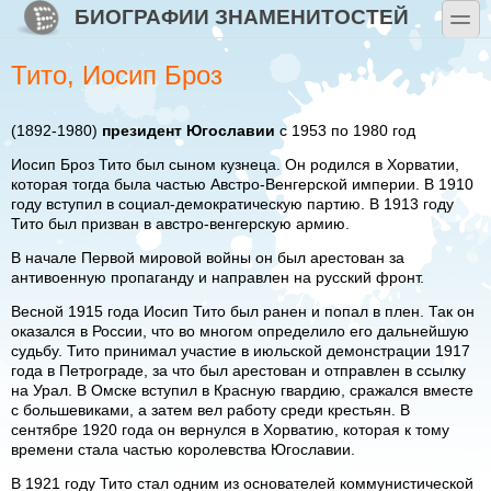
Перейти к основному содержанию
Skip to search
БИОГРАФИИ ЗНАМЕНИТОСТЕЙ
toggle
Тито, Иосип Броз
(1892-1980)
президент Югославии
с 1953 по 1980 год
Иосип Броз Тито был сыном кузнеца. Он родился в Хорватии,
которая тогда была частью Австро-Венгерской империи. В 1910
году вступил в социал-демократическую партию. В 1913 году
Тито был призван в австро-венгерскую армию.
В начале Первой мировой войны он был арестован за
антивоенную пропаганду и направлен на русский фронт.
Весной 1915 года Иосип Тито был ранен и попал в плен. Так он
оказался в России, что во многом определило его дальнейшую
судьбу. Тито принимал участие в июльской демонстрации 1917
года в Петрограде, за что был арестован и отправлен в ссылку
на Урал. В Омске вступил в Красную гвардию, сражался вместе
с большевиками, а затем вел работу среди крестьян. В
сентябре 1920 года он вернулся в Хорватию, которая к тому
времени стала частью королевства Югославии.
В 1921 году Тито стал одним из основателей коммунистической