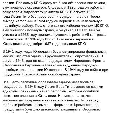
партии. Поскольку КПЮ сразу же была объявлена вне закона,
ему пришлось скрываться. С февраля 1928 года он работал
секретарем Загребского комитета КПЮ. В августе 1928
года Иосип Тито был арестован и осужден на 5 лет. После
выхода из тюрьмы в 1934 году он вернулся на нелегальную
партийную работу. После того как его избрали членом ЦК КПЮ,
ему пришлось покинуть страну, и он уехал в СССР. Там он
учился и в 1935 году принимал участие в работе VII конгресса
Коминтерна. В 1936 году Иосип Тито вновь вернулся в
Югославию и в декабре 1937 года возглавил КПЮ.
В 1941 году, когда Югославия была оккупирована фашистами,
Иосип Тито стал одним из руководителей Сопротивления. В
августе 1943 года он стал председателем Народного Фронта
Югославии и Верховным Главнокомандующим Народно-
освободительной армии Югославии. В 1944 году ее войска при
поддержке Красной Армии освободили страну.
Все шесть республик образовали единое независимое
государство. В 1948 году Иосип Броз Тито вместе со своими
единомышленниками начал реформы, которые ослабили
советское влияние в Югославии. Несмотря на то, что
коммунисты продолжали оставаться у власти, Тито вернул
фабрики рабочим, а землю — фермерам. Кроме того, он
предоставил большую автономию входящим в Югославию