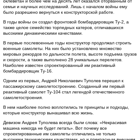
оклеветан и более чем на десять лет оказался оторванным от
семьи и научных исследований. Лишь с началом войны ему
было разрешено вернуться к конструкторской работе.
В годы войны он создал фронтовой бомбардировщик Ту-2, а
также целое семейство торпедных катеров, отличавшихся
высокими динамическими качествами.
В первые послевоенные годы конструктор продолжал строить
военные самолеты. На них было установлено множество
мировых рекордов по дальности полета, высоте подъема грузов
и скорости, а также выполнено 28 уникальных перелетов.
Наиболее известен спроектированный им реактивный
бомбардировщик Ту-16.
Одним из первых, Андрей Николаевич Туполев перешел к
пассажирскому самолетостроению. Созданный им первый
реактивный самолет Ту-104 стал легендой отечественного
самолетостроения.
В нем наиболее полно воплотились те принципы и подходы,
которые конструктор вынашивал всю жизнь.
Девизом Андрея Туполева всегда были слова: «Некрасивая
машина никогда не будет летать». Вот почему все
спроектированные им самолеты отличались не только
высокими техническими качествами, но и прекрасным внешним