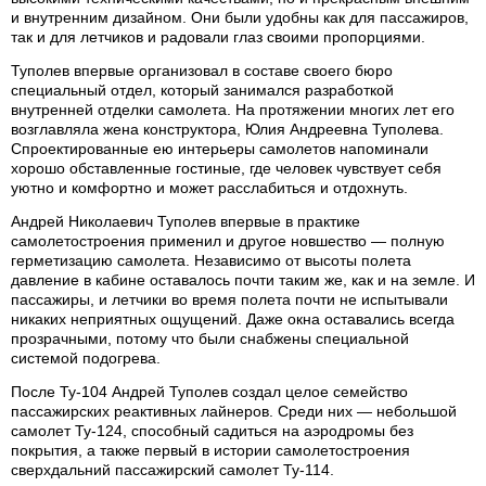
и внутренним дизайном. Они были удобны как для пассажиров,
так и для летчиков и радовали глаз своими пропорциями.
Туполев впервые организовал в составе своего бюро
специальный отдел, который занимался разработкой
внутренней отделки самолета. На протяжении многих лет его
возглавляла жена конструктора, Юлия Андреевна Туполева.
Спроектированные ею интерьеры самолетов напоминали
хорошо обставленные гостиные, где человек чувствует себя
уютно и комфортно и может расслабиться и отдохнуть.
Андрей Николаевич Туполев впервые в практике
самолетостроения применил и другое новшество — полную
герметизацию самолета. Независимо от высоты полета
давление в кабине оставалось почти таким же, как и на земле. И
пассажиры, и летчики во время полета почти не испытывали
никаких неприятных ощущений. Даже окна оставались всегда
прозрачными, потому что были снабжены специальной
системой подогрева.
После Ту-104 Андрей Туполев создал целое семейство
пассажирских реактивных лайнеров. Среди них — небольшой
самолет Ту-124, способный садиться на аэродромы без
покрытия, а также первый в истории самолетостроения
сверхдальний пассажирский самолет Ту-114.