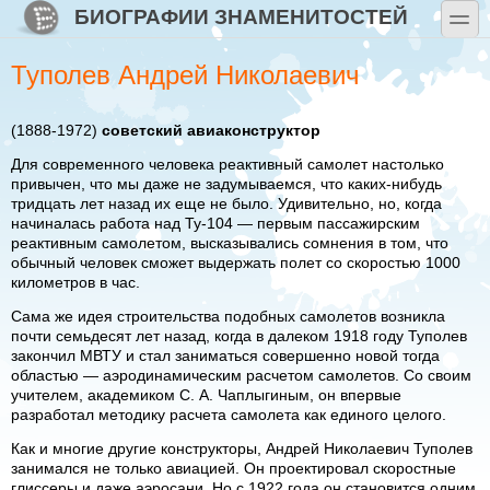
Перейти к основному содержанию
Skip to search
БИОГРАФИИ ЗНАМЕНИТОСТЕЙ
toggle
Туполев Андрей Николаевич
(1888-1972)
советский авиаконструктор
Для современного человека реактивный самолет настолько
привычен, что мы даже не задумываемся, что каких-нибудь
тридцать лет назад их еще не было. Удивительно, но, когда
начиналась работа над Ту-104 — первым пассажирским
реактивным самолетом, высказывались сомнения в том, что
обычный человек сможет выдержать полет со скоростью 1000
километров в час.
Сама же идея строительства подобных самолетов возникла
почти семьдесят лет назад, когда в далеком 1918 году Туполев
закончил МВТУ и стал заниматься совершенно новой тогда
областью — аэродинамическим расчетом самолетов. Со своим
учителем, академиком С. А. Чаплыгиным, он впервые
разработал методику расчета самолета как единого целого.
Как и многие другие конструкторы, Андрей Николаевич Туполев
занимался не только авиацией. Он проектировал скоростные
глиссеры и даже аэросани. Но с 1922 года он становится одним