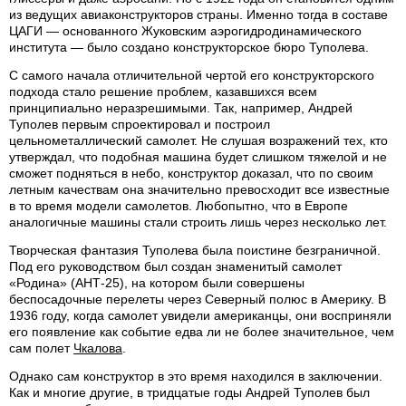
из ведущих авиаконструкторов страны. Именно тогда в составе
ЦАГИ — основанного Жуковским аэрогидродинамического
института — было создано конструкторское бюро Туполева.
С самого начала отличительной чертой его конструкторского
подхода стало решение проблем, казавшихся всем
принципиально неразрешимыми. Так, например, Андрей
Туполев первым спроектировал и построил
цельнометаллический самолет. Не слушая возражений тех, кто
утверждал, что подобная машина будет слишком тяжелой и не
сможет подняться в небо, конструктор доказал, что по своим
летным качествам она значительно превосходит все известные
в то время модели самолетов. Любопытно, что в Европе
аналогичные машины стали строить лишь через несколько лет.
Творческая фантазия Туполева была поистине безграничной.
Под его руководством был создан знаменитый самолет
«Родина» (АНТ-25), на котором были совершены
беспосадочные перелеты через Северный полюс в Америку. В
1936 году, когда самолет увидели американцы, они восприняли
его появление как событие едва ли не более значительное, чем
сам полет
Чкалова
.
Однако сам конструктор в это время находился в заключении.
Как и многие другие, в тридцатые годы Андрей Туполев был