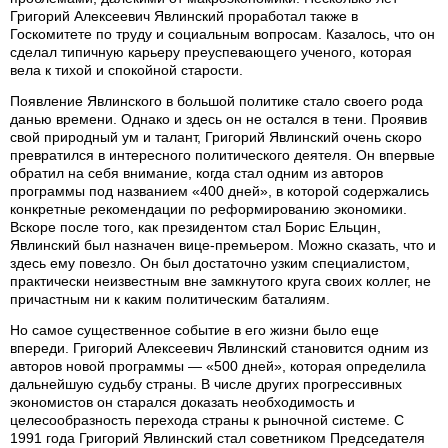
Григорий Алексеевич Явлинский проработал также в
Госкомитете по труду и социальным вопросам. Казалось, что он
сделал типичную карьеру преуспевающего ученого, которая
вела к тихой и спокойной старости.
Появление Явлинского в большой политике стало своего рода
данью времени. Однако и здесь он не остался в тени. Проявив
свой природный ум и талант, Григорий Явлинский очень скоро
превратился в интересного политического деятеля. Он впервые
обратил на себя внимание, когда стал одним из авторов
программы под названием «400 дней», в которой содержались
конкретные рекомендации по реформированию экономики.
Вскоре после того, как президентом стал Борис Ельцин,
Явлинский был назначен вице-премьером. Можно сказать, что и
здесь ему повезло. Он был достаточно узким специалистом,
практически неизвестным вне замкнутого круга своих коллег, не
причастным ни к каким политическим баталиям.
Но самое существенное событие в его жизни было еще
впереди. Григорий Алексеевич Явлинский становится одним из
авторов новой программы — «500 дней», которая определила
дальнейшую судьбу страны. В числе других прогрессивных
экономистов он старался доказать необходимость и
целесообразность перехода страны к рыночной системе. С
1991 года Григорий Явлинский стал советником Председателя