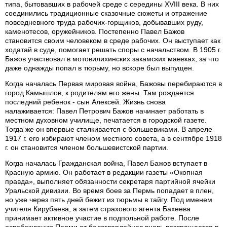
типа, бытовавших в рабочей среде с середины XVIII века. В них
соединились традиционные сказочные сюжеты и отражение
повседневного труда рабочих-горщиков, добывавших руду,
каменотесов, оружейников. Постепенно Павел Бажов
становится своим человеком в среде рабочих. Он выступает как
ходатай в суде, помогает решать споры с начальством. В 1905 г.
Бажов участвовал в мотовилихинских закамских маевках, за что
даже однажды попал в тюрьму, но вскоре был выпущен.
Когда началась Первая мировая война, Бажовы перебираются в
город Камышлов, к родителям его жены. Там рождается
последний ребенок - сын Алексей. Жизнь снова
налаживается: Павел Петрович Бажов начинает работать в
местном духовном училище, печатается в городской газете.
Тогда же он впервые сталкивается с большевиками. В апреле
1917 г. его избирают членом местного совета, а в сентябре 1918
г. он становится членом большевистской партии.
Когда началась Гражданская война, Павел Бажов вступает в
Красную армию. Он работает в редакции газеты «Окопная
правда», выполняет обязанности секретаря партийной ячейки
Уральской дивизии. Во время боев за Пермь попадает в плен,
но уже через пять дней бежит из тюрьмы в тайгу. Под именем
учителя Кирубаева, а затем страхового агента Бахеева
принимает активное участие в подпольной работе. После
освобождения Перми от белогвардейцев вновь возвращается в