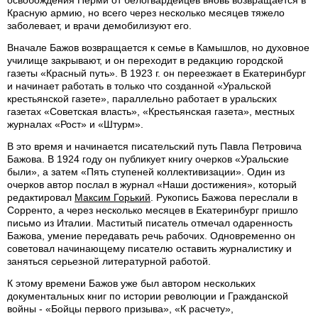
Красную армию, но всего через несколько месяцев тяжело
заболевает, и врачи демобилизуют его.
Вначале Бажов возвращается к семье в Камышлов, но духовное
училище закрывают, и он переходит в редакцию городской
газеты «Красный путь». В 1923 г. он переезжает в Екатеринбург
и начинает работать в только что созданной «Уральской
крестьянской газете», параллельно работает в уральских
газетах «Советская власть», «Крестьянская газета», местных
журналах «Рост» и «Штурм».
В это время и начинается писательский путь Павла Петровича
Бажова. В 1924 году он публикует книгу очерков «Уральские
были», а затем «Пять ступеней коллективизации». Один из
очерков автор послал в журнал «Наши достижения», который
редактировал
Максим Горький
. Рукопись Бажова переслали в
Сорренто, а через несколько месяцев в Екатеринбург пришло
письмо из Италии. Маститый писатель отмечал одаренность
Бажова, умение передавать речь рабочих. Одновременно он
советовал начинающему писателю оставить журналистику и
заняться серьезной литературной работой.
К этому времени Бажов уже был автором нескольких
документальных книг по истории революции и Гражданской
войны - «Бойцы первого призыва», «К расчету»,