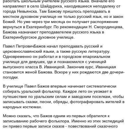
работать школьным учителем русского языка. Вначале его
направляют в село Шайдуриха, находившееся неподалеку от
города Невьянска. Там Бажову пришлось преподавать в
местном духовном училище не только русский язык, но и закон
Божий. Но уже через три месяца он получает распоряжение
вернуться в Екатеринбург. По рекомендации Н. Смородинцева,
Бажова назначают преподавателем русского языка в
Екатеринбургское духовное училище.
Павел ПетровичБажов начал преподавать русский и
церковнославянский языки, а также русскую литературу.
Одновременно он работал и в городском епархиальном
училище для девушек, где и познакомился с ученицей
выпускного класса В. Иваницкой. Закончив курс, Иваницкая
становится женой Бажова. Вскоре у них рождаются две дочери-
погодки.
В училище Павел Бажов впервые начинает систематически
собирать уральский фольклор. Каждое лето он уезжает в
путешествие по уральским селам и заводским поселкам, чтобы
записывать сказки, песни, обряды, фотографировать жителей в
народных костюмах.
Можно сказать, что Бажов одним из первых обратился к
записыванию рабочего фольклора. Именно из этих экспедиций
он привез первые записи сказов - повествований сказочного