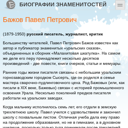
Перейти к основному содержанию
Skip to search
БИОГРАФИИ ЗНАМЕНИТОСТЕЙ
toggle
Бажов Павел Петрович
(1879-1950)
русский писатель, журналист, критик
Большинству читателей, Павел Петрович Бажов известен как
автор и публикатор знаменитых «уральских сказов»,
объединенных в сборник «Малахитовая шкатулка». На самом
же деле его перу принадлежит несколько десятков
произведений - две повести, книги очерков, статьи и мемуары.
Ранние годы жизни писателя связаны с небольшим уральским
горнозаводским городком Сысерть, где он родился в семье
мастера сварочно-пудлинговочного цеха. Род Бажовых (или, как
писали в XIX веке, Бажевых) связан с историей промышленного
освоения Урала. Несколько поколений предков писателя
работали на уральских заводах.
Когда мальчику исполнилось семь лет, его отдали в земскую
трехлетнюю школу. Павел учился с удовольствием и закончил
школу с похвальным листом. Отличная учеба дала ему право
на продолжение образования, но не в гимназии, а в духовном
училище, поскольку только туда принимали после трехлетней