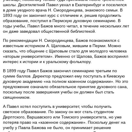
школы. Десятилетний Павел уехал в Екатеринбург и поселился
в доме уездного врача Н. Смородинцева, знакомого семьи. В
1893 году он закончил курс с отличием и, решив продолжить
образование, поступил в Пермскую духовную семинарию. В
годы учебы, Павел Бажов много читал, в течение нескольких лет
он даже заведовал общественной библиотекой.
По рекомендации Н. Смородинцева, Бажов познакомился с
известным историком А. Щаповым, жившим в Перми. Можно
сказать, что общение с Щаповым стало для молодого человека
«вторым университетом». Именно от Щапова, Бажов воспринял
интерес к истории и к уральскому фольклору.
В 1899 году Павел Бажов закончил семинарию третьим по
сумме баллов. Директор предложил ему поступать в Киевскую
духовную академию «на полном казенном содержании». Но это
предложение означало обязательное принятие духовного сана,
поскольку после завершения учебы он должен был стать
священником.
А Павел хотел поступить в университет, чтобы получить
светское образование. По закону он мог стать студентом
Дерптского, Варшавского или Томского университета, но уже
потеряв право на «казенное содержание». Поскольку денег на
учебу у Павла Бажова не было, он принимает решение