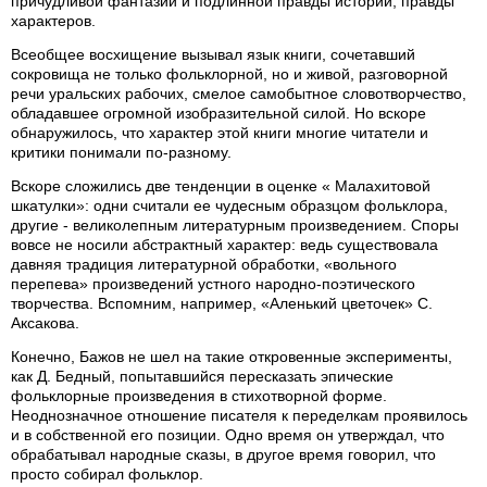
причудливой фантазии и подлинной правды истории, правды
характеров.
Всеобщее восхищение вызывал язык книги, сочетавший
сокровища не только фольклорной, но и живой, разговорной
речи уральских рабочих, смелое самобытное словотворчество,
обладавшее огромной изобразительной силой. Но вскоре
обнаружилось, что характер этой книги многие читатели и
критики понимали по-разному.
Вскоре сложились две тенденции в оценке « Малахитовой
шкатулки»: одни считали ее чудесным образцом фольклора,
другие - великолепным литературным произведением. Споры
вовсе не носили абстрактный характер: ведь существовала
давняя традиция литературной обработки, «вольного
перепева» произведений устного народно-поэтического
творчества. Вспомним, например, «Аленький цветочек» С.
Аксакова.
Конечно, Бажов не шел на такие откровенные эксперименты,
как Д. Бедный, попытавшийся пересказать эпические
фольклорные произведения в стихотворной форме.
Неоднозначное отношение писателя к переделкам проявилось
и в собственной его позиции. Одно время он утверждал, что
обрабатывал народные сказы, в другое время говорил, что
просто собирал фольклор.