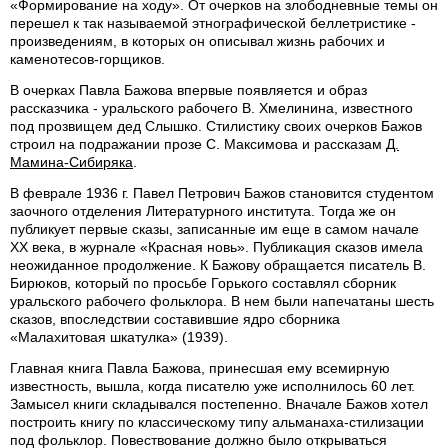
«Формирование на ходу». От очерков на злободневные темы он
перешел к так называемой этнографической беллетристике -
произведениям, в которых он описывал жизнь рабочих и
каменотесов-горщиков.
В очерках Павла Бажова впервые появляется и образ
рассказчика - уральского рабочего В. Хмелинина, известного
под прозвищем дед Слышко. Стилистику своих очерков Бажов
строил на подражании прозе С. Максимова и рассказам
Д.
Мамина-Сибиряка
.
В феврале 1936 г. Павел Петрович Бажов становится студентом
заочного отделения Литературного института. Тогда же он
публикует первые сказы, записанные им еще в самом начале
XX века, в журнале «Красная новь». Публикация сказов имела
неожиданное продолжение. К Бажову обращается писатель В.
Бирюков, который по просьбе Горького составлял сборник
уральского рабочего фольклора. В нем были напечатаны шесть
сказов, впоследствии составившие ядро сборника
«Малахитовая шкатулка» (1939).
Главная книга Павла Бажова, принесшая ему всемирную
известность, вышла, когда писателю уже исполнилось 60 лет.
Замысел книги складывался постепенно. Вначале Бажов хотел
построить книгу по классическому типу альманаха-стилизации
под фольклор. Повествование должно было открываться