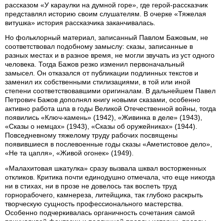
рассказом «У караулки на думной горе», где герой-рассказчик
представлял историю своим слушателям. В очерке «Тяжелая
витушка» история рассказчика заканчивалась.
Но фольклорный материал, записанный Павлом Бажовым, не
соответствовал подобному замыслу: сказы, записанные в
разных местах и в разное время, не могли звучать из уст одного
человека. Тогда Бажов резко изменил первоначальный
замысел. Он отказался от публикации подлинных текстов и
заменил их собственными стилизациями, в той или иной
степени соответствовавшими оригиналам. В дальнейшем Павел
Петрович Бажов дополнял книгу новыми сказами, особенно
активно работа шла в годы Великой Отечественной войны, тогда
появились «Ключ-камень» (1942), «Живинка в деле» (1943),
«Сказы о немцах» (1943), «Сказы об оружейниках» (1944).
Повседневному тяжелому труду рабочих посвящены
появившиеся в послевоенные годы сказы «Аметистовое дело»,
«Не та цапля», «Живой огонек» (1949).
«Малахитовая шкатулка» сразу вызвала шквал восторженных
откликов. Критика почти единодушно отмечала, что еще никогда
ни в стихах, ни в прозе не довелось так воспеть труд
горнорабочего, камнереза, литейщика, так глубоко раскрыть
творческую сущность профессионального мастерства.
Особенно подчеркивалась органичность сочетания самой