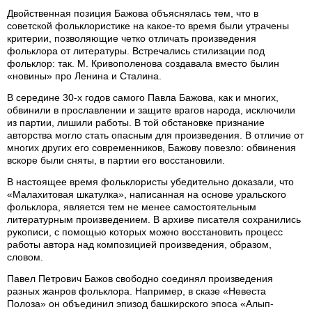
Двойственная позиция Бажова объяснялась тем, что в
советской фольклористике на какое-то время были утрачены
критерии, позволяющие четко отличать произведения
фольклора от литературы. Встречались стилизации под
фольклор: так. М. Кривополенова создавала вместо былин
«новины» про Ленина и Сталина.
В середине 30-х годов самого Павла Бажова, как и многих,
обвинили в прославлении и защите врагов народа, исключили
из партии, лишили работы. В той обстановке признание
авторства могло стать опасным для произведения. В отличие от
многих других его современников, Бажову повезло: обвинения
вскоре были сняты, в партии его восстановили.
В настоящее время фольклористы убедительно доказали, что
«Малахитовая шкатулка», написанная на основе уральского
фольклора, является тем не менее самостоятельным
литературным произведением. В архиве писателя сохранились
рукописи, с помощью которых можно восстановить процесс
работы автора над композицией произведения, образом,
словом.
Павел Петрович Бажов свободно соединял произведения
разных жанров фольклора. Например, в сказе «Невеста
Полоза» он объединил эпизод башкирского эпоса «Алып-