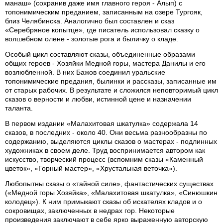
манаш» (сохранив даже имя главного героя - Алып) с
топонимическим преданием, записанным на озере Тургояк,
близ Челябинска. Аналогично был составлен и сказ
«Серебряное копытце», где писатель использовал сказку о
волшебном олене - золотые рога и быличку о кладе.
Особый цикл составляют сказы, объединенные образами
общих героев - Хозяйки Медной горы, мастера Данилы и его
возлюбленной. В них Бажов соединил уральские
топонимические предания, былинки и рассказы, записанные им
от старых рабочих. В результате и сложился неповторимый цикл
сказов о верности и любви, истинной цене и назначении
таланта.
В первом издании «Малахитовая шкатулка» содержала 14
сказов, в последних - около 40. Они весьма разнообразны по
содержанию, выделяются циклы сказов о мастерах - подлинных
художниках в своем деле. Труд воспринимается автором как
искусство, творческий процесс (вспомним сказы «Каменный
цветок», «Горный мастер», «Хрустальная веточка»).
Любопытны сказы о «тайной силе», фантастических существах
(«Медной горы Хозяйка», «Малахитовая шкатулка», «Синюшкин
колодец»). К ним примыкают сказы об искателях кладов и о
сокровищах, заключенных в недрах гор. Некоторые
произведения заключают в себе ярко выраженную авторскую