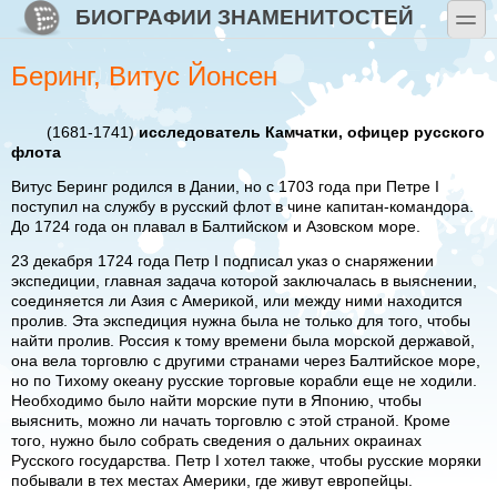
Перейти к основному содержанию
Skip to search
БИОГРАФИИ ЗНАМЕНИТОСТЕЙ
toggle
Беринг, Витус Йонсен
(1681-1741)
исследователь Камчатки, офицер русского
флота
Витус Беринг родился в Дании, но с 1703 года при Петре I
поступил на службу в русский флот в чине капитан-командора.
До 1724 года он плавал в Балтийском и Азовском море.
23 декабря 1724 года Петр I подписал указ о снаряжении
экспедиции, главная задача которой заключалась в выяснении,
соединяется ли Азия с Америкой, или между ними находится
пролив. Эта экспедиция нужна была не только для того, чтобы
найти пролив. Россия к тому времени была морской державой,
она вела торговлю с другими странами через Балтийское море,
но по Тихому океану русские торговые корабли еще не ходили.
Необходимо было найти морские пути в Японию, чтобы
выяснить, можно ли начать торговлю с этой страной. Кроме
того, нужно было собрать сведения о дальних окраинах
Русского государства. Петр I хотел также, чтобы русские моряки
побывали в тех местах Америки, где живут европейцы.