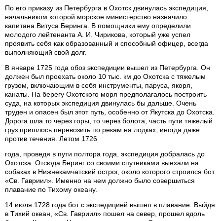
По его приказу из Петербурга в Охотск двинулась экспедиция,
начальником которой морское министерство назначило
капитана Витуса Беринга. В помощники ему определили
молодого лейтенанта А. И. Чирикова, который уже успел
проявить себя как образованный и способный офицер, всегда
выполняющий свой долг.
В январе 1725 года обоз экспедиции вышел из Петербурга. Он
должен был проехать около 10 тыс. км до Охотска с тяжелым
грузом, включающим в себя инструменты, паруса, якоря,
канаты. На берегу Охотского моря предполагалось построить
суда, на которых экспедиция двинулась бы дальше. Очень
труден и опасен был этот путь, особенно от Якутска до Охотска.
Дорога шла то через горы, то через болота, часть пути тяжелый
груз пришлось перевозить по рекам на лодках, иногда даже
против течения. Летом 1726
года, проведя в пути полтора года, экспедиция добралась до
Охотска. Отсюда Беринг со своими спутниками выехали на
собаках в Нижнекамчатский острог, около которого строился бот
«Св. Гавриил». Именно на нем должно было совершиться
плавание по Тихому океану.
14 июля 1728 года бот с экспедицией вышел в плавание. Выйдя
в Тихий океан, «Св. Гавриил» пошел на север, прошел вдоль