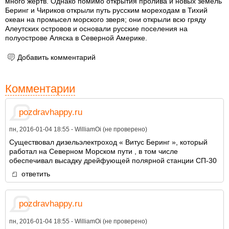
много жертв. Однако помимо открытия пролива и новых земель
Беринг и Чириков открыли путь русским мореходам в Тихий
океан на промысел морского зверя; они открыли всю гряду
Алеутских островов и основали русские поселения на
полуострове Аляска в Северной Америке.
Добавить комментарий
Комментарии
pozdravhappy.ru
пн, 2016-01-04 18:55 -
WilliamOi (не проверено)
Существовал дизельэлектроход « Витус Беринг », который
работал на Северном Морском пути , в том числе
обеспечивал высадку дрейфующей полярной станции СП-30
ответить
pozdravhappy.ru
пн, 2016-01-04 18:55 -
WilliamOi (не проверено)