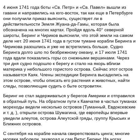
4 июня 1741 года боты «Св. Петр» и «Св. Павел» вышли из
гавани и направились на юго-восток, так как еще в Петербурге
они получили приказ выяснить, существует ли в
действительности Земля Жуана-да-Гамы, которая была
обозначена на многих картах. Пройдя вдоль 40° северной
широты, Беринг и Чириков выяснили, что этой земли на самом
деле нет. 20 июня 1741 года в густом тумане корабли Беринга и
Чирикова разошлись и уже не встретились больше. Судно
Беринга долго шло по безбрежному океану, и 17 июля 1741
года вдали показались горы со снежными вершинами. Через
три дня судно подошло к берегу и стало на якорь вблизи
материка у небольшого гористого острова. Сейчас этот остров
называется Каяк. Члены экспедиции Беринга высадились на
этом острове, чтобы описать его растения и животных, найти
следы, позволяющие судить о быте островитян.
Беринг не стал задерживаться у берегов Америки и отправился
в обратный путь. На обратном пути к Камчатке в частых туманах
мореходы видели несколько островов (Туманный, Евдоксевские
и т. д. ), открыли острова Шумагина, где европейцы впервые
увидели алеутов, острова Алеутской гряды, группу Крысьих и
Ближних островов.
С сентября на корабле начала свирепствовать цинга; многие
моряки заболели, захворал и сам Витус Беринг. На ногах