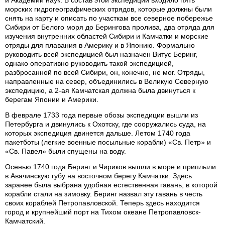
морских гидрогеографических отрядов, которые должны были
снять на карту и описать по участкам все северное побережье
Сибири от Белого моря до Берингова пролива, два отряда для
изучения внутренних областей Сибири и Камчатки и морские
отряды для плавания в Америку и в Японию. Формально
руководить всей экспедицией был назначен Витус Беринг,
однако оперативно руководить такой экспедицией,
разбросанной по всей Сибири, он, конечно, не мог. Отряды,
направленные на север, объединились в Великую Северную
экспедицию, а 2-ая Камчатская должна была двинуться к
берегам Японии и Америки.
В феврале 1733 года первые обозы экспедиции вышли из
Петербурга и двинулись к Охотску, где сооружались суда, на
которых экспедиция двинется дальше. Летом 1740 года
пакетботы (легкие военные посыльные корабли) «Св. Петр» и
«Св. Павел» были спущены на воду.
Осенью 1740 года Беринг и Чириков вышли в море и приплыли
в Авачинскую губу на восточном берегу Камчатки. Здесь
заранее была выбрана удобная естественная гавань, в которой
корабли стали на зимовку. Беринг назвал эту гавань в честь
своих кораблей Петропавловской. Теперь здесь находится
город и крупнейший порт на Тихом океане Петропавловск-
Камчатский.