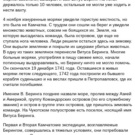
держалось только 10 человек, остальные не могли уже ходить и
нести вахту.
4 ноября изнуренные моряки увидели гористую местность, но
это была не Камчатка. С трудом они сошли на берег и увидели
множество животных, совсем не боящихся их. Земля, на
которую высадилась команда, была островом, где еще не
ступала нога человека. Люди решили остаться здесь на зимовку.
Они вырыли землянки и покрыли их шкурами убитых животных.
В одну из таких землянок перенесли Витуса Беринга. Многие
больные моряки, употребляя в пищу свежее мясо, начали
потихоньку выздоравливать, но Берингу ничто не могло помочь.
Он скончался 19 декабря 1741 года. Оставшиеся в живых
моряки летом следующего, 1742 года построили из бывшего
корабля суденышко и на веслах пришли в Петропавловск, где их
считали погибшими.
Именем В. Беринга позднее назвали море, пролив между Азией
и Америкой, группу Командорских островов (по его служебному
званию) и остров в группе этих островов, где пришлось зимовать
команде. На Чукотском полуострове есть поселок, носящий имя
Витуса Беринга.
Первая и Вторая Камчатские экспедиции, возглавляемые
Берингом, совершались в тяжелых условиях, они потребовали