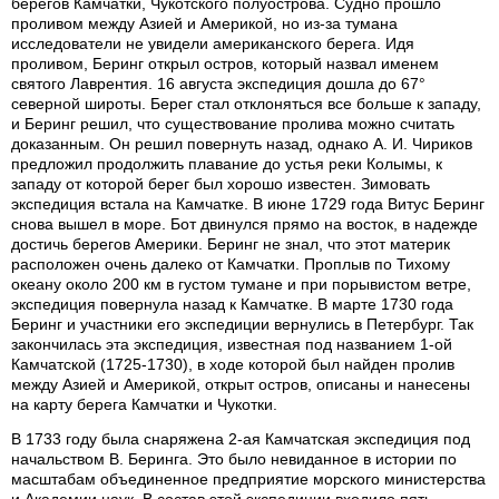
берегов Камчатки, Чукотского полуострова. Судно прошло
проливом между Азией и Америкой, но из-за тумана
исследователи не увидели американского берега. Идя
проливом, Беринг открыл остров, который назвал именем
святого Лаврентия. 16 августа экспедиция дошла до 67°
северной широты. Берег стал отклоняться все больше к западу,
и Беринг решил, что существование пролива можно считать
доказанным. Он решил повернуть назад, однако А. И. Чириков
предложил продолжить плавание до устья реки Колымы, к
западу от которой берег был хорошо известен. Зимовать
экспедиция встала на Камчатке. В июне 1729 года Витус Беринг
снова вышел в море. Бот двинулся прямо на восток, в надежде
достичь берегов Америки. Беринг не знал, что этот материк
расположен очень далеко от Камчатки. Проплыв по Тихому
океану около 200 км в густом тумане и при порывистом ветре,
экспедиция повернула назад к Камчатке. В марте 1730 года
Беринг и участники его экспедиции вернулись в Петербург. Так
закончилась эта экспедиция, известная под названием 1-ой
Камчатской (1725-1730), в ходе которой был найден пролив
между Азией и Америкой, открыт остров, описаны и нанесены
на карту берега Камчатки и Чукотки.
В 1733 году была снаряжена 2-ая Камчатская экспедиция под
начальством В. Беринга. Это было невиданное в истории по
масштабам объединенное предприятие морского министерства
и Академии наук. В состав этой экспедиции входило пять