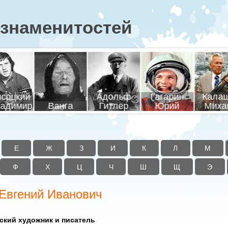
знаменитостей
соцкий
Адольф
Гагарин
Кала
адимир
Ванга
Гитлер
Юрий
Миха
Е
Ж
З
И
К
Л
М
Ф
Х
Ц
Ч
Ш
Щ
Э
Евгений Иванович
ский художник и писатель