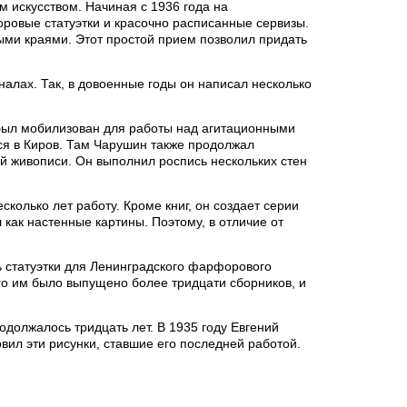
м искусством. Начиная с 1936 года на
овые статуэтки и красочно расписанные сервизы.
ыми краями. Этот простой прием позволил придать
налах. Так, в довоенные годы он написал несколько
 был мобилизован для работы над агитационными
лся в Киров. Там Чарушин также продолжал
й живописи. Он выполнил роспись нескольких стен
колько лет работу. Кроме книг, он создает серии
 как настенные картины. Поэтому, в отличие от
 статуэтки для Ленинградского фарфорового
го им было выпущено более тридцати сборников, и
родолжалось тридцать лет. В 1935 году Евгений
вил эти рисунки, ставшие его последней работой.