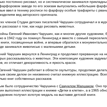
ько постоянно рисовал, но и систематически занимался прикладны
фарфоровом заводе по его эскизам выпускались небольшие фарфор
вые ввел в технику росписи по фарфору особые трафареты с рван
изделиям вид авторского оригинала.
их членов Студии детских писателей Чарушин сотрудничал и в жур
ых рассказал о том, как надо рисовать животных.
войны Евгений Иванович Чарушин, как и многие другие художники,
ко в 1942 году он покинул Ленинград и вместе с семьей пересели
 книги, посвященные войне, и впервые обратился к монументально
 где занимался живописью с маленькими детьми.
ений Чарушин вернулся в Ленинград и продолжил прерванную на нес
орых рассказывалось о животных. Эти композиции художник задумал
в, их отличает декоративность и яркость красок.
вгений Чарушин работает в области скульптуры, продолжая делать
вным своим делом он неизменно считал книжную иллюстрацию. Все
лько книг собственных рассказов.
ым было сотрудничество Чарушина с
Самуилом Маршаком
. Оно п
н выполнил иллюстрации к книжке «Детки в клетке», а в 1965 обно
удожник получил золотую медаль на выставке детской книги.