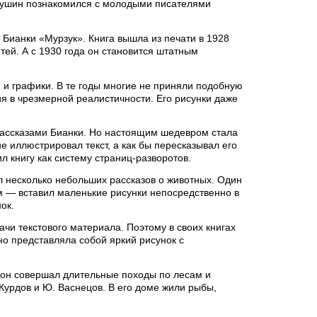
арушин познакомился с молодыми писателями
 Бианки «Мурзук». Книга вышла из печати в 1928
тей. А с 1930 года он становится штатным
 и графики. В те годы многие не приняли подобную
ия в чрезмерной реалистичности. Его рисунки даже
рассказами Бианки. Но настоящим шедевром стала
 иллюстрировал текст, а как бы пересказывал его
 книгу как систему страниц-разворотов.
л несколько небольших рассказов о животных. Один
м — вставил маленькие рисунки непосредственно в
ок.
чи текстового материала. Поэтому в своих книгах
но представляла собой яркий рисунок с
 он совершал длительные походы по лесам и
Курдов и Ю. Васнецов. В его доме жили рыбы,