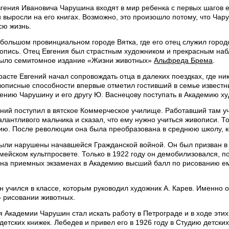
гения Ивановича Чарушина входят в мир ребенка с первых шагов е
 выросли на его книгах. Возможно, это произошло потому, что Чару
сю жизнь.
большом провинциальном городе Вятка, где его отец служил горо
вопись. Отец Евгения был страстным художником и прекрасным наб
было семитомное издание «Жизни животных»
Альфреда Брема
.
асте Евгений начал сопровождать отца в далеких поездках, где ни
вописные способности впервые отметил гостивший в семье известн
ению Чарушину и его другу Ю. Васнецову поступать в Академию ху
ений поступил в вятское Коммерческое училище. Работавший там у
алантливого мальчика и сказал, что ему нужно учиться живописи. 
ию. После революции она была преобразована в среднюю школу, ко
были нарушены начавшейся Гражданской войной. Он был призван в
мейском культпросвете. Только в 1922 году он демобилизовался, по
 на приемных экзаменах в Академию высший балл по рисованию е
 учился в классе, которым руководил художник А. Карев. Именно 
 рисовании животных.
 Академии Чарушин стал искать работу в Петрограде и в ходе эти
етских книжек. Лебедев и привел его в 1926 году в Студию детск