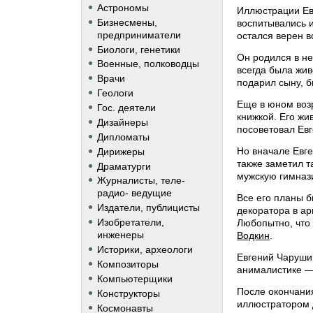
Астрономы
Иллюстрации Ев
Бизнесмены,
воспитывались и
предприниматели
остался верен в
Биологи, генетики
Он родился в не
Военные, полководцы
всегда была жи
Врачи
подарил сыну, 
Геологи
Еще в юном возр
Гос. деятели
книжкой. Его жи
Дизайнеры
посоветовал Евг
Дипломаты
Но вначале Евг
Дирижеры
также заметил т
Драматурги
мужскую гимназ
Журналисты, теле-
радио- ведущие
Все его планы 
Издатели, публицисты
декоратора в ар
Изобретатели,
Любопытно, что
инженеры
Водкин
.
Историки, археологи
Евгений Чарушин
Композиторы
анималистике —
Компьютерщики
После окончания
Конструкторы
иллюстратором д
Космонавты