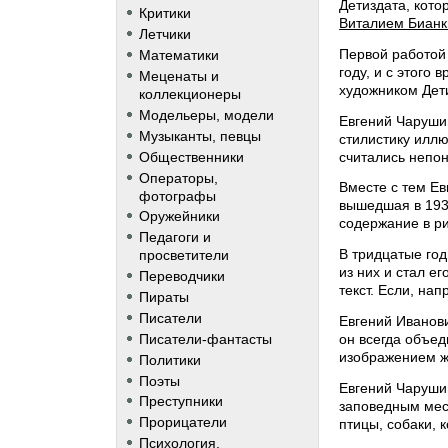
Детиздата, кот
Критики
Виталием Бианк
Летчики
Первой работой 
Математики
году, и с этого
Меценаты и
художником Дет
коллекционеры
Модельеры, модели
Евгений Чарушин
Музыканты, певцы
стилистику иллю
считались непо
Общественники
Операторы,
Вместе с тем Е
фотографы
вышедшая в 1930
Оружейники
содержание в ри
Педагоги и
В тридцатые год
просветители
из них и стал е
Переводчики
текст. Если, на
Пираты
Писатели
Евгений Иванови
Писатели-фантасты
он всегда объед
изображением ж
Политики
Поэты
Евгений Чаруши
Преступники
заповедным мест
Прорицатели
птицы, собаки, 
Психология,