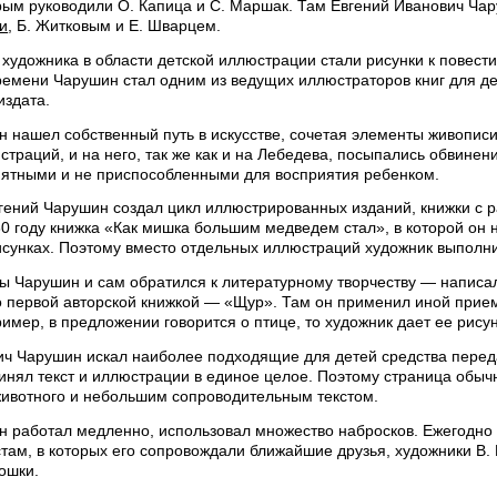
орым руководили О. Капица и С. Маршак. Там Евгений Иванович Ч
и
, Б. Житковым и Е. Шварцем.
художника в области детской иллюстрации стали рисунки к повести
 времени Чарушин стал одним из ведущих иллюстраторов книг для де
издата.
 нашел собственный путь в искусстве, сочетая элементы живописи
страций, и на него, так же как и на Лебедева, посыпались обвинен
нятными и не приспособленными для восприятия ребенком.
вгений Чарушин создал цикл иллюстрированных изданий, книжки с 
 году книжка «Как мишка большим медведем стал», в которой он не
сунках. Поэтому вместо отдельных иллюстраций художник выполнил
ы Чарушин и сам обратился к литературному творчеству — написа
го первой авторской книжкой — «Щур». Там он применил иной прие
пример, в предложении говорится о птице, то художник дает ее рисун
ч Чарушин искал наиболее подходящие для детей средства переда
инял текст и иллюстрации в единое целое. Поэтому страница обыч
ивотного и небольшим сопроводительным текстом.
н работал медленно, использовал множество набросков. Ежегодно
ам, в которых его сопровождали ближайшие друзья, художники В. 
кошки.