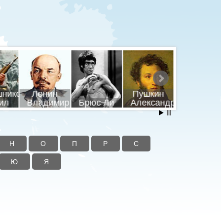
шников
Ленин
Пушкин
Путин
ил
Владимир
Брюс Ли
Александр
Владими
Н
О
П
Р
С
Ю
Я