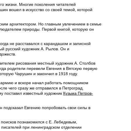
го жизни. Многие поколения читателей
шин вошел в искусство со своей темой, которой
дским архитектором. Но главным увлечением в семье
людателем природы. Первой книгой, которую он
когда не расставался с карандашом и записной
ый русский художник А. Рылов. Он и
дожеств.
чителем рисования местный художник А. Столбов
Тогда родители перевели Евгения в Вятскую первую
торую Чарушин и закончил в 1918 году.
 армию и вскоре начал работать помощником
сле чего сразу же отправился в Петроград.
му поставил известный художник
Кузьма Петров-
он подсказал Евгению попробовать свои силы в
х поисков познакомился с Е. Лебедевым,
их писателей при ленинградском отделении