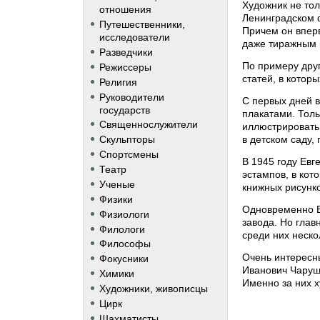
Художник не тол
отношения
Ленинградском 
Путешественники,
Причем он впер
исследователи
даже тиражным 
Разведчики
По примеру друг
Режиссеры
статей, в котор
Религия
Руководители
С первых дней 
государств
плакатами. Толь
Священнослужители
иллюстрировать
в детском саду,
Скульпторы
Спортсмены
В 1945 году Евг
Театр
эстампов, в кот
Ученые
книжных рисунко
Физики
Одновременно Е
Физиологи
завода. Но гла
Филологи
среди них неско
Философы
Очень интересн
Фокусники
Иванович Чаруши
Химики
Именно за них х
Художники, живописцы
Цирк
Шахматисты