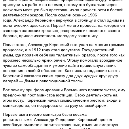
приступить к работе он не смог, потому что буквально через
несколько месяцев был арестован из-за причастности к боевой
деятельности эсеров. После ссылки осенью 1906
года, Александр Керенский вернулся в столицу и стал одним из
политических адвокатов. Первый же его процесс, на котором он
защищал эстонских крестьян, разгромивших поместье своего
барона, принес известность молодому защитнику.
После этого, Александр Керенский выступал на многих громких
процессах, а в 1912 году стал депутатом Государственной
думы, где проявил себя как талантливый оратор, после того как
произнес несколько ярких речей. Этому помогало врожденное
чувство самообладания и умение найти правильную линию
поведения в любой обстановке. Как писали тогдашние газеты,
Керенский оказался своим сразу для двух чуждых друг другу
лагерей — Думы и революционной толпы.
Вот почему при формировании Временного правительства, ему
предложили пост министра юстиции. Свою деятельность на
этом посту, Керенский начал символическим жестом: входя в
министерство, он поздоровался за руку со швейцаром.
Первые шаги нового министра были весьма
решительными. Александр Федорович Керенский провел
всеобщую амнистию политзаключенных, отменил смертную