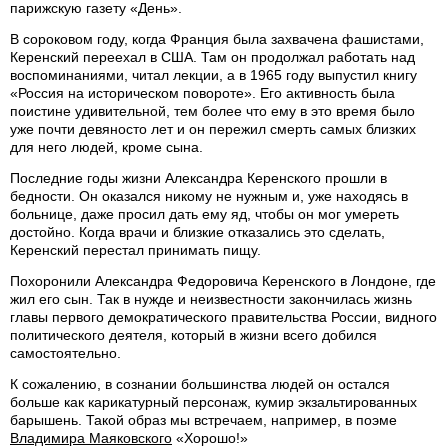
парижскую газету «День».
В сороковом году, когда Франция была захвачена фашистами,
Керенский переехал в США. Там он продолжал работать над
воспоминаниями, читал лекции, а в 1965 году выпустил книгу
«Россия на историческом повороте». Его активность была
поистине удивительной, тем более что ему в это время было
уже почти девяносто лет и он пережил смерть самых близких
для него людей, кроме сына.
Последние годы жизни Александра Керенского прошли в
бедности. Он оказался никому не нужным и, уже находясь в
больнице, даже просил дать ему яд, чтобы он мог умереть
достойно. Когда врачи и близкие отказались это сделать,
Керенский перестал принимать пищу.
Похоронили Александра Федоровича Керенского в Лондоне, где
жил его сын. Так в нужде и неизвестности закончилась жизнь
главы первого демократического правительства России, видного
политического деятеля, который в жизни всего добился
самостоятельно.
К сожалению, в сознании большинства людей он остался
больше как карикатурный персонаж, кумир экзальтированных
барышень. Такой образ мы встречаем, например, в поэме
Владимира Маяковского
«Хорошо!»