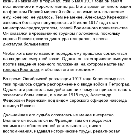
казнь и наказания в тюрьмах. Уже 5 мая 1917 года он занял
пост военного и морского министра. В это время он много ездил
по фронтам Первой мировой войны, но изменить положение
ему, конечно, не удалось. Тем не менее, Александр Керенский
завоевал большую популярность и 8 июля 1917 года стал
министром-председателем, главой Временного правительства.
Он оказался в чрезвычайно трудном положении, поскольку
справа России грозила диктатура генералов, а слева —
диктатура большевиков.
Чтобы хоть как-то навести порядок, ему пришлось согласиться
на введение смертной казни. Однако он категорически выступил
против введения военного положения, на котором настаивал
генерал Корнилов
, и объявил его мятежником.
Во время Октябрьской революции 1917 года Керенскому все-
таки пришлось отдать распоряжение о вводе войск в Петроград.
Однако эти решительные действия ни к чему не привели: власть
захватили большевики, и в июне 1918 года, Александр
Федорович Керенский под видом сербского офицера навсегда
покинул Россию.
Дальнейшая его судьба сложилась не менее интересно.
Вначале он поселился во Франции; там он продолжал
заниматься общественной деятельностью, писал
воспоминания, издавал исторические труды, редактировал