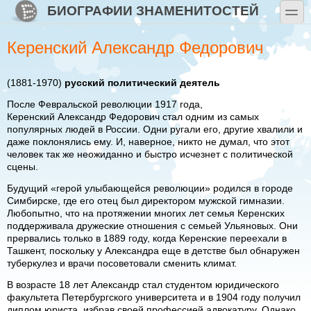
Перейти к основному содержанию
Skip to search
БИОГРАФИИ ЗНАМЕНИТОСТЕЙ
toggle
Керенский Александр Федорович
(1881-1970)
русский политический деятель
После Февральской революции 1917 года,
Керенский Александр Федорович стал одним из самых
популярных людей в России. Одни ругали его, другие хвалили и
даже поклонялись ему. И, наверное, никто не думал, что этот
человек так же неожиданно и быстро исчезнет с политической
сцены.
Будущий «герой улыбающейся революции» родился в городе
Симбирске, где его отец был директором мужской гимназии.
Любопытно, что на протяжении многих лет семья Керенских
поддерживала дружеские отношения с семьей Ульяновых. Они
прервались только в 1889 году, когда Керенские переехали в
Ташкент, поскольку у Александра еще в детстве был обнаружен
туберкулез и врачи посоветовали сменить климат.
В возрасте 18 лет Александр стал студентом юридического
факультета Петербургского университета и в 1904 году получил
диплом юриста, избрав своей профессией адвокатуру. Однако