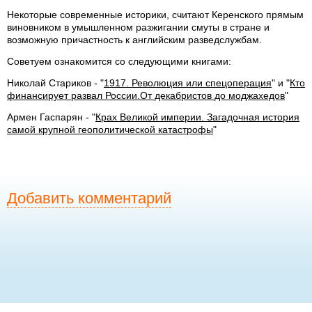
Некоторые современные историки, считают Керенского прямым
виновником в умышленном разжигании смуты в стране и
возможную причастность к английским разведслужбам.
Советуем ознакомится со следующими книгами:
Николай Стариков - "
1917. Революция или спецоперация
" и "
Кто
финансирует развал России.От декабристов до моджахедов
"
Армен Гаспарян - "
Крах Великой империи. Загадочная история
самой крупной геополитической катастрофы
"
Добавить комментарий