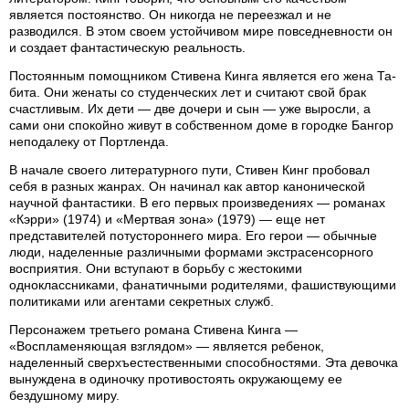
является постоянство. Он никогда не переезжал и не
разводился. В этом своем устойчивом мире повседневности он
и создает фантастическую реальность.
Постоянным помощником Стивена Кинга является его жена Та-
бита. Они женаты со студенческих лет и считают свой брак
счастливым. Их дети — две дочери и сын — уже выросли, а
сами они спокойно живут в собственном доме в городке Бангор
неподалеку от Портленда.
В начале своего литературного пути, Стивен Кинг пробовал
себя в разных жанрах. Он начинал как автор канонической
научной фантастики. В его первых произведениях — романах
«Кэрри» (1974) и «Мертвая зона» (1979) — еще нет
представителей потустороннего мира. Его герои — обычные
люди, наделенные различными формами экстрасенсорного
восприятия. Они вступают в борьбу с жестокими
одноклассниками, фанатичными родителями, фашиствующими
политиками или агентами секретных служб.
Персонажем третьего романа Стивена Кинга —
«Воспламеняющая взглядом» — является ребенок,
наделенный сверхъестественными способностями. Эта девочка
вынуждена в одиночку противостоять окружающему ее
бездушному миру.