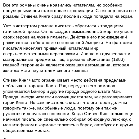
Все эти романы очень нравились читателям, но особенно
популярными они стали после экранизации. С тех пор почти все
романы Стивена Кинга сразу после выхода попадали на экран.
Уже в четвертом романе писатель обратился к традициям
готической прозы. Он не создает вымышленный мир, не уносит
своих героев на чужие планеты. Действие его произведений
развивается в обстановке сегодняшней Америки. Но фантазия
писателя населяет привычный читателям мир
сверхъестественными персонажами. Иногда он одушевляет и
материальные предметы. Гак, в романе «Кристина» (1983)
главной «героиней» является ожившая автомашина, которая
жестоко мстит мучителям своего хозяина.
Стивен Кинг часто ограничивает место действия пределами
небольшого городка Кастл-Рок, нередко в его романах
упоминается Бангор и другие города родного штата Мэн.
Правда, иногда читатели возмущаются тем, как разговаривают
герои Кинга. Но сам писатель считает, что его герои должны
говорить так же, как обычные люди, поэтому они так же
ругаются и допускают пошлости. Когда Стивен Кинг только еще
начинал писать, он специально собирал обиходную лексику, с
магнитофоном в кармане толкаясь в барах, автобусах и других
общественных местах.