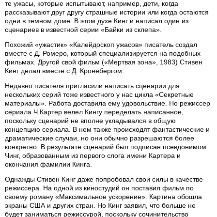
те ужасы, которые испытывают, например, дети, когда
рассказывают друг другу страшные истории или когда остаются
одни в темном доме. В этом духе Кинг и написал один из
сценариев в известной серии «Байки из склепа».
Похожий «ужастик» «Калейдоскоп ужасов» писатель создал
вместе с Д. Ромеро, который специализируется на подобных
фильмах. Другой свой фильм («Мертвая зона», 1983) Стивен
Кинг делал вместе с Д. Кронебергом.
Недавно писателя пригласили написать сценарии для
нескольких серий тоже известного у нас цикла «Секретные
материалы». Работа доставила ему удовольствие. Но режиссер
сериала Ч.Картер велел Кингу переделать написанное,
поскольку сценарий не вполне укладывался в общую
концепцию сериала. В нем также происходят фантастические и
драматические случаи, но они обычно разрешаются более
конкретно. В результате сценарий был подписан псевдонимом
Чинг, образованным из первого слога имени Картера и
окончания фамилии Кинга.
Однажды Стивен Кинг даже попробовал свои силы в качестве
режиссера. На одной из киностудий он поставил фильм по
своему роману «Максимальное ускорение». Картина обошла
экраны США и других стран. Но Кинг заявил, что больше не
будет заниматься режиссурой, поскольку сочинительство