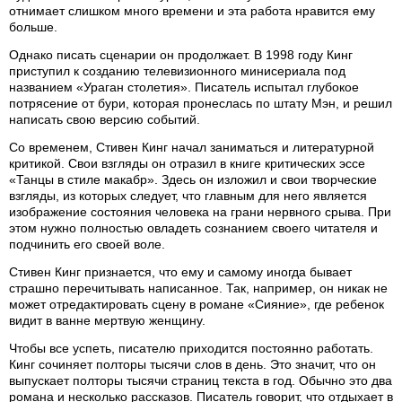
отнимает слишком много времени и эта работа нравится ему
больше.
Однако писать сценарии он продолжает. В 1998 году Кинг
приступил к созданию телевизионного минисериала под
названием «Ураган столетия». Писатель испытал глубокое
потрясение от бури, которая пронеслась по штату Мэн, и решил
написать свою версию событий.
Со временем, Стивен Кинг начал заниматься и литературной
критикой. Свои взгляды он отразил в книге критических эссе
«Танцы в стиле макабр». Здесь он изложил и свои творческие
взгляды, из которых следует, что главным для него является
изображение состояния человека на грани нервного срыва. При
этом нужно полностью овладеть сознанием своего читателя и
подчинить его своей воле.
Стивен Кинг признается, что ему и самому иногда бывает
страшно перечитывать написанное. Так, например, он никак не
может отредактировать сцену в романе «Сияние», где ребенок
видит в ванне мертвую женщину.
Чтобы все успеть, писателю приходится постоянно работать.
Кинг сочиняет полторы тысячи слов в день. Это значит, что он
выпускает полторы тысячи страниц текста в год. Обычно это два
романа и несколько рассказов. Писатель говорит, что отдыхает в