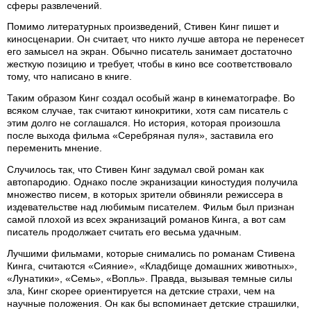
сферы развлечений.
Помимо литературных произведений, Стивен Кинг пишет и
киносценарии. Он считает, что никто лучше автора не перенесет
его замысел на экран. Обычно писатель занимает достаточно
жесткую позицию и требует, чтобы в кино все соответствовало
тому, что написано в книге.
Таким образом Кинг создал особый жанр в кинематографе. Во
всяком случае, так считают кинокритики, хотя сам писатель с
этим долго не соглашался. Но история, которая произошла
после выхода фильма «Серебряная пуля», заставила его
переменить мнение.
Случилось так, что Стивен Кинг задумал свой роман как
автопародию. Однако после экранизации киностудия получила
множество писем, в которых зрители обвиняли режиссера в
издевательстве над любимым писателем. Фильм был признан
самой плохой из всех экранизаций романов Кинга, а вот сам
писатель продолжает считать его весьма удачным.
Лучшими фильмами, которые снимались по романам Стивена
Кинга, считаются «Сияние», «Кладбище домашних животных»,
«Лунатики», «Семь», «Вопль». Правда, вызывая темные силы
зла, Кинг скорее ориентируется на детские страхи, чем на
научные положения. Он как бы вспоминает детские страшилки,