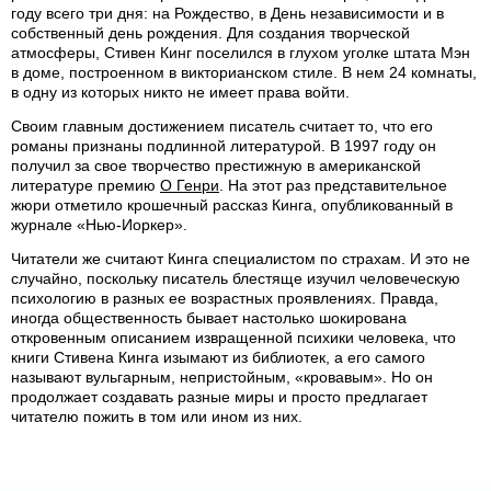
году всего три дня: на Рождество, в День независимости и в
собственный день рождения. Для создания творческой
атмосферы, Стивен Кинг поселился в глухом уголке штата Мэн
в доме, построенном в викторианском стиле. В нем 24 комнаты,
в одну из которых никто не имеет права войти.
Своим главным достижением писатель считает то, что его
романы признаны подлинной литературой. В 1997 году он
получил за свое творчество престижную в американской
литературе премию
О Генри
. На этот раз представительное
жюри отметило крошечный рассказ Кинга, опубликованный в
журнале «Нью-Иоркер».
Читатели же считают Кинга специалистом по страхам. И это не
случайно, поскольку писатель блестяще изучил человеческую
психологию в разных ее возрастных проявлениях. Правда,
иногда общественность бывает настолько шокирована
откровенным описанием извращенной психики человека, что
книги Стивена Кинга изымают из библиотек, а его самого
называют вульгарным, непристойным, «кровавым». Но он
продолжает создавать разные миры и просто предлагает
читателю пожить в том или ином из них.