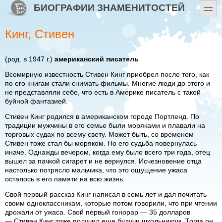
Перейти к основному содержанию
Skip to search
БИОГРАФИИ ЗНАМЕНИТОСТЕЙ
toggle
Кинг, Стивен
(род. в 1947 г.)
американский писатель
Всемирную известность Стивен Кинг приобрел после того, как
по его книгам стали снимать фильмы. Многие люди до этого и
не представляли себе, что есть в Америке писатель с такой
буйной фантазией.
Стивен Кинг родился в американском городе Портленд. По
традиции мужчины в его семье были моряками и плавали на
торговых судах по всему свету. Может быть, со временем
Стивен тоже стал бы моряком. Но его судьба повернулась
иначе. Однажды вечером, когда ему было всего три года, отец
вышел за пачкой сигарет и не вернулся. Исчезновение отца
настолько потрясло мальчика, что это ощущение ужаса
осталось в его памяти на всю жизнь.
Свой первый рассказ Кинг написал в семь лет и дал почитать
своим одноклассникам, которые потом говорили, что при чтении
дрожали от ужаса. Свой первый гонорар — 35 долларов
— Стивен Кинг тоже получил еще будучи школьником. Тогда он