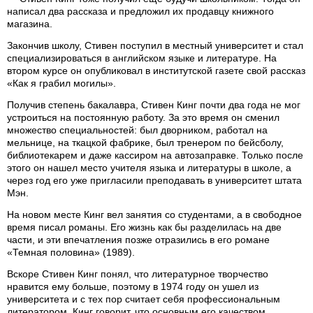
написал два рассказа и предложил их продавцу книжного
магазина.
Закончив школу, Стивен поступил в местный университет и стал
специализироваться в английском языке и литературе. На
втором курсе он опубликовал в институтской газете свой рассказ
«Как я грабил могилы».
Получив степень бакалавра, Стивен Кинг почти два года не мог
устроиться на постоянную работу. За это время он сменил
множество специальностей: был дворником, работал на
мельнице, на ткацкой фабрике, был тренером по бейсболу,
библиотекарем и даже кассиром на автозаправке. Только после
этого он нашел место учителя языка и литературы в школе, а
через год его уже пригласили преподавать в университет штата
Мэн.
На новом месте Кинг вел занятия со студентами, а в свободное
время писал романы. Его жизнь как бы разделилась на две
части, и эти впечатления позже отразились в его романе
«Темная половина» (1989).
Вскоре Стивен Кинг понял, что литературное творчество
нравится ему больше, поэтому в 1974 году он ушел из
университета и с тех пор считает себя профессиональным
литератором. Кинг говорит, что основным его качеством