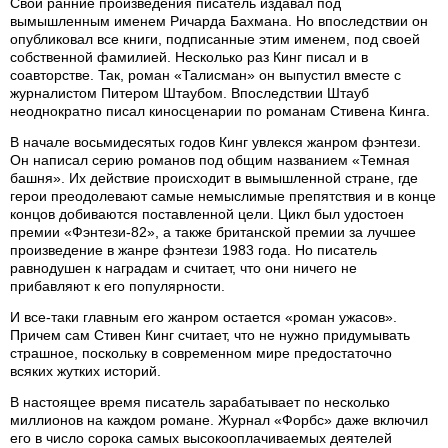
Свои ранние произведения писатель издавал под
вымышленным именем Ричарда Бахмана. Но впоследствии он
опубликовал все книги, подписанные этим именем, под своей
собственной фамилией. Несколько раз Кинг писал и в
соавторстве. Так, роман «Талисман» он выпустил вместе с
журналистом Питером Штаубом. Впоследствии Штауб
неоднократно писал киносценарии по романам Стивена Кинга.
В начале восьмидесятых годов Кинг увлекся жанром фэнтези.
Он написал серию романов под общим названием «Темная
башня». Их действие происходит в вымышленной стране, где
герои преодолевают самые немыслимые препятствия и в конце
концов добиваются поставленной цели. Цикл был удостоен
премии «Фэнтези-82», а также британской премии за лучшее
произведение в жанре фэнтези 1983 года. Но писатель
равнодушен к наградам и считает, что они ничего не
прибавляют к его популярности.
И все-таки главным его жанром остается «роман ужасов».
Причем сам Стивен Кинг считает, что не нужно придумывать
страшное, поскольку в современном мире предостаточно
всяких жутких историй.
В настоящее время писатель зарабатывает по несколько
миллионов на каждом романе. Журнал «Форбс» даже включил
его в число сорока самых высокооплачиваемых деятелей