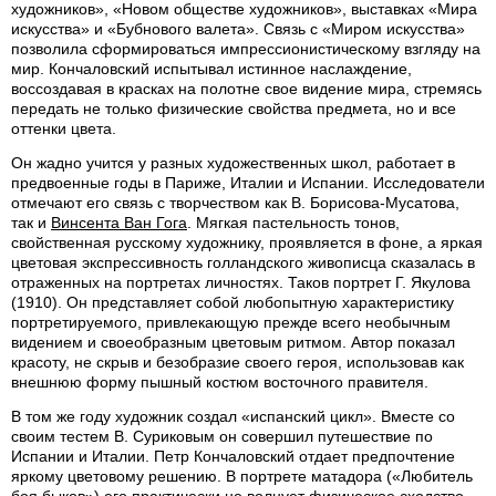
художников», «Новом обществе художников», выставках «Мира
искусства» и «Бубнового валета». Связь с «Миром искусства»
позволила сформироваться импрессионистическому взгляду на
мир. Кончаловский испытывал истинное наслаждение,
воссоздавая в красках на полотне свое видение мира, стремясь
передать не только физические свойства предмета, но и все
оттенки цвета.
Он жадно учится у разных художественных школ, работает в
предвоенные годы в Париже, Италии и Испании. Исследователи
отмечают его связь с творчеством как В. Борисова-Мусатова,
так и
Винсента Ван Гога
. Мягкая пастельность тонов,
свойственная русскому художнику, проявляется в фоне, а яркая
цветовая экспрессивность голландского живописца сказалась в
отраженных на портретах личностях. Таков портрет Г. Якулова
(1910). Он представляет собой любопытную характеристику
портретируемого, привлекающую прежде всего необычным
видением и своеобразным цветовым ритмом. Автор показал
красоту, не скрыв и безобразие своего героя, использовав как
внешнюю форму пышный костюм восточного правителя.
В том же году художник создал «испанский цикл». Вместе со
своим тестем В. Суриковым он совершил путешествие по
Испании и Италии. Петр Кончаловский отдает предпочтение
яркому цветовому решению. В портрете матадора («Любитель
боя быков») его практически не волнует физическое сходство,