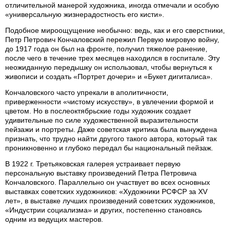
отличительной манерой художника, иногда отмечали и особую
«универсальную жизнерадостность его кисти».
Подобное мироощущение необычно: ведь, как и его сверстники,
Петр Петрович Кончаловский пережил Первую мировую войну,
до 1917 года он был на фронте, получил тяжелое ранение,
после чего в течение трех месяцев находился в госпитале. Эту
неожиданную передышку он использовал, чтобы вернуться к
живописи и создать «Портрет дочери» и «Букет дигиталиса».
Кончаловского часто упрекали в аполитичности,
приверженности «чистому искусству», в увлечении формой и
цветом. Но в послеоктябрьские годы художник создает
удивительные по силе художественной выразительности
пейзажи и портреты. Даже советская критика была вынуждена
признать, что трудно найти другого такого автора, который так
проникновенно и глубоко передал бы национальный пейзаж.
В 1922 г. Третьяковская галерея устраивает первую
персональную выставку произведений Петра Петровича
Кончаловского. Параллельно он участвует во всех основных
выставках советских художников: «Художники РСФСР за XV
лет», в выставке лучших произведений советских художников,
«Индустрии социализма» и других, постепенно становясь
одним из ведущих мастеров.