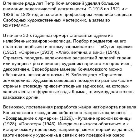
В течение ряда лет Петр Кончаловский уделял большое
внимание педагогической деятельности. С 1918 по 1921 и с
1926 по 1929 год он состоял профессором живописи сперва в
Свободных художественных мастерских, а затем во
ВХУТЕМАСе.
В начале 30-х годов натюрморт становится одним из
излюбленных жанров живописца. Подбор предметов на его
полотнах необычен и потому запоминается — «Сухие краски»
(1912), «Сирень» (1933), «Хлеб, ветчина и вино» (1948).
Стремясь передать великолепие расцветшей лиловой сирени
или пунцовых роз и пионов, художник нарочито колористичен,
декоративен. Своеобразие манеры Кончаловского можно
обозначить названием поэмы Н. Заболоцкого «Торжество
земледелия». Художник совершает поездки по разным частям
страны и отовсюду привозит этюдные зарисовки, на которых
запечатлены то фруктовые сады Крыма, то изумрудная зелень
кавказских долин.
Возможно, постепенная разработка жанра натюрморта привела
Кончаловского к созданию собственно жанровых зарисовок —
«Возвращение с ярмарки» (1926), «Купание красной конницы
(1928), «Полотер» (1946). Иногда он пытался обратиться и к
историческому прошлому; например, сюжет первой из данных
картин возник у художника в связи с его поездкой на озеро