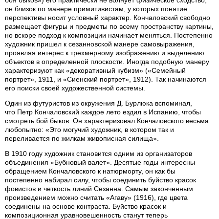
он близок по манере примитивистам, у которых понятие
перспективы носит условный характер. Кончаловский свободно
размещает фигуры и предметы по всему пространству картины,
но вскоре подход к композиции начинает меняться. Постепенно
художник пришел к сезанновской манере самовыражения,
проявляя интерес к трехмерному изображению и выделению
объектов в определенной плоскости. Иногда подобную манеру
характеризуют как «декоративный кубизм» («Семейный
портрет», 1911, и «Сиенский портрет», 1912). Так начинаются
его поиски своей художественной системы.
Один из футуристов из окружения Д. Бурлюка вспоминал,
что Петр Кончаловский каждое лето ездил в Испанию, чтобы
смотреть бой быков. Он характеризовал Кончаловского весьма
любопытно: «Это могучий художник, в котором так и
переливается по жилкам живописная силища».
В 1910 году художник становится одним из организаторов
объединения «Бубновый валет». Десятые годы интересны
обращением Кончаловского к натюрморту, он как бы
постепенно набирал силу, чтобы соединить буйство красок
фовистов и четкость линий Сезанна. Самым законченным
произведением можно считать «Агаву» (1916), где цвета
соединены на основе контраста. Буйство красок и
композиционная уравновешенность станут теперь