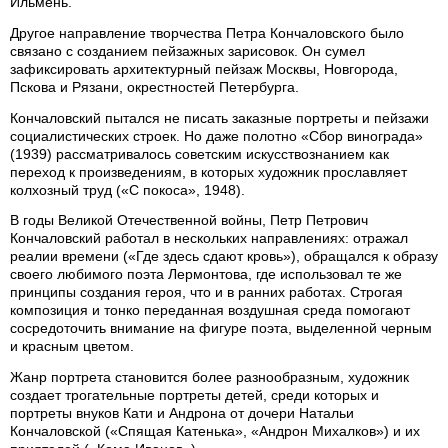
Ильмень.
Другое направление творчества Петра Кончаловского было
связано с созданием пейзажных зарисовок. Он сумел
зафиксировать архитектурный пейзаж Москвы, Новгорода,
Пскова и Рязани, окрестностей Петербурга.
Кончаловский пытался не писать заказные портреты и пейзажи
социалистических строек. Но даже полотно «Сбор винограда»
(1939) рассматривалось советским искусствознанием как
переход к произведениям, в которых художник прославляет
колхозный труд («С покоса», 1948).
В годы Великой Отечественной войны, Петр Петрович
Кончаловский работал в нескольких направлениях: отражал
реалии времени («Где здесь сдают кровь»), обращался к образу
своего любимого поэта Лермонтова, где использовал те же
принципы создания героя, что и в ранних работах. Строгая
композиция и тонко переданная воздушная среда помогают
сосредоточить внимание на фигуре поэта, выделенной черным
и красным цветом.
Жанр портрета становится более разнообразным, художник
создает трогательные портреты детей, среди которых и
портреты внуков Кати и Андрона от дочери Натальи
Кончаловской («Спящая Катенька», «Андрон Михалков») и их