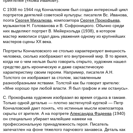
приятелей («Кома Иванов»).
С 1938 по 1944 год Кончаловским был создан интересный цикл
портретов деятелей советской культуры: писателя Вс. Иванова,
поэта
Сергея Михалкова
, композитора
Сергея Прокофьева
,
музыкантов Н. Голованова и В. Софроницкого. Обычно среди
них выделяют портрет В. Мейерхольда (1938), в котором
мастер живописи отдал дань уважения одному из крупнейших
мастеров сцены XX века.
Портреты Кончаловского не столько характеризуют внешность
человека, сколько изображают его внутренний мир. В то время,
когда ни о чем нельзя было говорить открыто, художник нашел
средство дать ироническую и даже саркастическую
характеристику своим героям. Например, писателя А.Н.
Толстого он изображает за столом, заставленным
разнообразными яствами. Толстой как бы говорит зрителю:
«Мне хорошо при любой власти. Я был графом и им останусь».
С. Прокофьева художник изобразил во время отдыха в гамаке.
Только одной деталью — плотно застегнутой курткой — Петр
Кончаловский дает понять, что истинные мысли композитора
скрыты от зрителя. А на портрете
Александра Фадеева
(1940)
он специально убирает малейшие намеки на
профессиональную принадлежность героя. Писатель
запечатлен на фоне тяжелого парчового занавеса. Деталь как