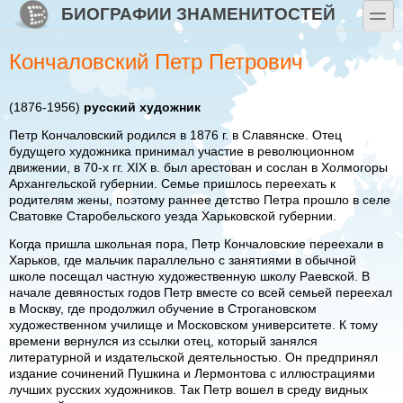
Перейти к основному содержанию
Skip to search
БИОГРАФИИ ЗНАМЕНИТОСТЕЙ
toggle
Кончаловский Петр Петрович
(1876-1956)
русский художник
Петр Кончаловский родился в 1876 г. в Славянске. Отец
будущего художника принимал участие в революционном
движении, в 70-х гг. XIX в. был арестован и сослан в Холмогоры
Архангельской губернии. Семье пришлось переехать к
родителям жены, поэтому раннее детство Петра прошло в селе
Сватовке Старобельского уезда Харьковской губернии.
Когда пришла школьная пора, Петр Кончаловские переехали в
Харьков, где мальчик параллельно с занятиями в обычной
школе посещал частную художественную школу Раевской. В
начале девяностых годов Петр вместе со всей семьей переехал
в Москву, где продолжил обучение в Строгановском
художественном училище и Московском университете. К тому
времени вернулся из ссылки отец, который занялся
литературной и издательской деятельностью. Он предпринял
издание сочинений Пушкина и Лермонтова с иллюстрациями
лучших русских художников. Так Петр вошел в среду видных