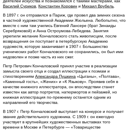
деятелей искусства и познакомился с такими мастерами, как
Василий Суриков
,
Константин Коровин
и
Михаил Врубель
.
В 1897 г. он отправился в Париж, где провел два зимних сезона
в частной художественной Академии Жюльена. Любопытно, что
вместе с ним там учились Евгений Лансере (брат Зинаиды
Серебряковой) и Анна Остроумова-Лебедева. Занятия
укрепили желание Кончаловского стать живописцем, после
возвращения он поступает в петербургскую Академию
художеств, которую заканчивает в 1907 г. Большинство
ученических работ Кончаловского не сохранились, он был ими
недоволен и позже часть из них сжег.
Петр Петрович Кончаловский принял участие в реализации
замысла своего отца и создал иллюстрации к поэмам и
стихотворениям
Александра Пушкина
«Цыганы», «Полтава»,
«Каменный гость», «Жених» и «К Языкову». Проявив себя в
качестве книжного иллюстратора, он впоследствии станет
известен как автор портретов, натюрмортов и пейзажей, но
книжная иллюстрация по-прежнему останется одним из
направлений его творчества.
В 1907 г. Петр Кончаловский выступает на конкурсе и получает
звание действительного художника. С 1909 г. он ежегодно
участвует в крупнейших художественных выставках того
времени в Москве и Петербурге — «Товариществе