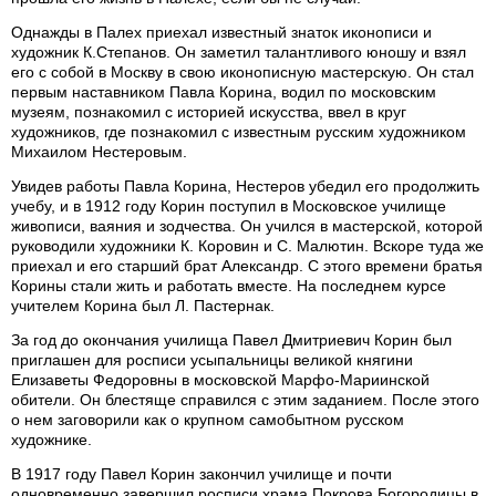
Однажды в Палех приехал известный знаток иконописи и
художник К.Степанов. Он заметил талантливого юношу и взял
его с собой в Москву в свою иконописную мастерскую. Он стал
первым наставником Павла Корина, водил по московским
музеям, познакомил с историей искусства, ввел в круг
художников, где познакомил с известным русским художником
Михаилом Нестеровым.
Увидев работы Павла Корина, Нестеров убедил его продолжить
учебу, и в 1912 году Корин поступил в Московское училище
живописи, ваяния и зодчества. Он учился в мастерской, которой
руководили художники К. Коровин и С. Малютин. Вскоре туда же
приехал и его старший брат Александр. С этого времени братья
Корины стали жить и работать вместе. На последнем курсе
учителем Корина был Л. Пастернак.
За год до окончания училища Павел Дмитриевич Корин был
приглашен для росписи усыпальницы великой княгини
Елизаветы Федоровны в московской Марфо-Мариинской
обители. Он блестяще справился с этим заданием. После этого
о нем заговорили как о крупном самобытном русском
художнике.
В 1917 году Павел Корин закончил училище и почти
одновременно завершил росписи храма Покрова Богородицы в