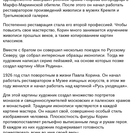
Марфо-Мариинской обители. После этого он начал работать
реставратором произведений живописи в музеях Кремля и
Третьяковской галереи.
Постепенно реставрация стала его второй профессией. Чтобы
повысить свое мастерство, Корин много занимается изучением
живописи прошлых веков, а также копированием картин
классиков.
Вместе с братом он совершил несколько поездок по Русскому
Северу, где собрал интересные образцы иконописи. Тогда же
художник написал серию пейзажей, на основе которых позже
создал картину «Моя Родина».
1926 год стал поворотным в жизни Павла Корина. Он начал
работать реставратором в Музее изящных искусств, в этом же
году женился и начал работать над картиной «Русь уходящая».
Для этой картины художник создал множество портретов
монахов и священнослужителей московских и палехских храмов
и монастырей. Традиции иконописи чувствуются в каждой
картине мастера. Он нашел свой, совершенно особый стиль
изображения человека. Плоскостность фигуры Корин
противопоставляет рельефно выписанным лицу и рукам героя.
В каждом из них художник подчеркивает готовность
пожертвовать всем во имя своей веры.