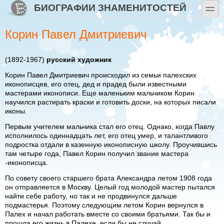
Перейти к основному содержанию
Skip to search
БИОГРАФИИ ЗНАМЕНИТОСТЕЙ
toggle
Корин Павел Дмитриевич
(1892-1967)
русский художник
Корин Павел Дмитриевич происходил из семьи палехских
иконописцев, его отец, дед и прадед были известными
мастерами иконописи. Еще маленьким мальчиком Корин
научился растирать краски и готовить доски, на которых писали
иконы.
Первым учителем мальчика стал его отец. Однако, когда Павлу
исполнилось одиннадцать лет, его отец умер, и талантливого
подростка отдали в казенную иконописную школу. Проучившись
там четыре года, Павел Корин получил звание мастера
-иконописца.
По совету своего старшего брата Александра летом 1908 года
он отправляется в Москву. Целый год молодой мастер пытался
найти себе работу, но так и не продвинулся дальше
подмастерья. Поэтому следующим летом Корин вернулся в
Палех и начал работать вместе со своими братьями. Так бы и
прошла его жизнь в Палехе, если бы не случай.