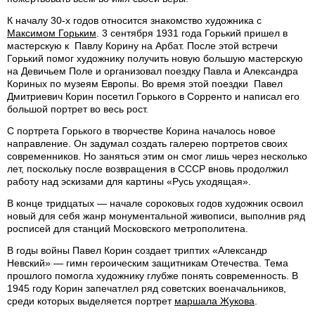
К началу 30-х годов относится знакомство художника с
Максимом Горьким
. 3 сентября 1931 года Горький пришел в
мастерскую к Павлу Корину на Арбат. После этой встречи
Горький помог художнику получить новую большую мастерскую
на Девичьем Поле и организовал поездку Павла и Александра
Кориных по музеям Европы. Во время этой поездки Павел
Дмитриевич Корин посетил Горького в Сорренто и написал его
большой портрет во весь рост.
С портрета Горького в творчестве Корина началось новое
направление. Он задумал создать галерею портретов своих
современников. Но заняться этим он смог лишь через несколько
лет, поскольку после возвращения в СССР вновь продолжил
работу над эскизами для картины «Русь уходящая».
В конце тридцатых — начале сороковых годов художник освоил
новый для себя жанр монументальной живописи, выполнив ряд
росписей для станций Московского метрополитена.
В годы войны Павел Корин создает триптих «Александр
Невский» — гимн героическим защитникам Отечества. Тема
прошлого помогла художнику глубже понять современность. В
1945 году Корин запечатлел ряд советских военачальников,
среди которых выделяется портрет
маршала Жукова
.