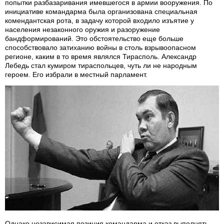
попытки разбазаривания имевшегося в армии вооружения. По
инициативе командарма была организована специальная
комендантская рота, в задачу которой входило изъятие у
населения незаконного оружия и разоружение
бандформирований. Это обстоятельство еще больше
способствовало затиханию войны в столь взрывоопасном
регионе, каким в то время являлся Тирасполь. Александр
Лебедь стал кумиром тираспольцев, чуть ли не народным
героем. Его избрали в местный парламент.
Однако независимая позиция командарма и отказ выполнять