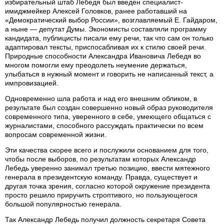
избирательный штаб Лебедя был введен специалист-
имиджмейкер Алексей Головков, ранее работавший на
«Демократический выбор России», возглавляемый Е. Гайдаром,
а ныне — депутат Думы. Экономисты составляли программу
кандидата, публицисты писали ему речи, так что сам он только
адаптировал тексты, приспосабливая их к стилю своей речи.
Природные способности Александра Ивановича Лебедя во
многом помогли ему преодолеть неумение держаться,
улыбаться в нужный момент и говорить не написанный текст, а
импровизацией.
Одновременно шла работа и над его внешним обликом, в
результате был создан совершенно новый образ руководителя
современного типа, уверенного в себе, умеющего общаться с
журналистами, способного рассуждать практически по всем
вопросам современной жизни.
Эти качества скорее всего и послужили основанием для того,
чтобы после выборов, по результатам которых Александр
Лебедь уверенно занимал третью позицию, ввести мятежного
генерала в президентскую команду. Правда, существует и
другая точка зрения, согласно которой окружение президента
просто решило приручить строптивого, но пользующегося
большой популярностью генерала.
Так Александр Лебедь получил должность секретаря Совета