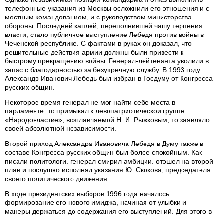
телефонные указания из Москвы осложнили его отношения и с
местным командованием, и с руководством министерства
обороны. Последней каплей, переполнившей чашу терпения
власти, стало публичное выступление Лебедя против войны в
Чеченской республике. С фактами в руках он доказал, что
решительные действия армии должны были привести к
быстрому прекращению войны. Генерал-лейтенанта уволили в
запас с благодарностью за безупречную службу. В 1993 году
Александр Иванович Лебедь был избран в Госдуму от Конгресса
русских общин.
Некоторое время генерал не мог найти себе места в
парламенте: то примыкал к левопатриотической группе
«Народовластие», возглавляемой Н. И. Рыжковым, то заявляло
своей абсолютной независимости.
Второй приход Александра Ивановича Лебедя в Думу также в
составе Конгресса русских общин был более спокойным. Как
писали политологи, генерал смирил амбиции, отошел на второй
план и послушно исполнял указания Ю. Скокова, председателя
своего политического движения.
В ходе президентских выборов 1996 года началось
формирование его нового имиджа, начиная от улыбки и
манеры держаться до содержания его выступлений. Для этого в