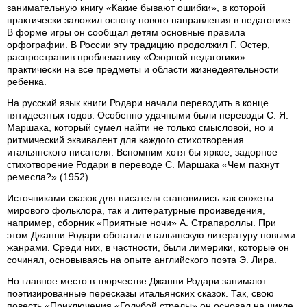
занимательную книгу «Какие бывают ошибки», в которой
практически заложил основу нового направления в педагогике.
В форме игры он сообщал детям основные правила
орфографии. В России эту традицию продолжил Г. Остер,
распространив проблематику «Озорной педагогики»
практически на все предметы и области жизнедеятельности
ребенка.
На русский язык книги Родари начали переводить в конце
пятидесятых годов. Особенно удачными были переводы С. Я.
Маршака, который сумел найти не только смысловой, но и
ритмический эквивалент для каждого стихотворения
итальянского писателя. Вспомним хотя бы яркое, задорное
стихотворение Родари в переводе С. Маршака «Чем пахнут
ремесла?» (1952).
Источниками сказок для писателя становились как сюжеты
мирового фольклора, так и литературные произведения,
например, сборник «Приятные ночи» А. Страпароллы. При
этом Джанни Родари обогатил итальянскую литературу новыми
жанрами. Среди них, в частности, были лимерики, которые он
сочинял, основываясь на опыте английского поэта Э. Лира.
Но главное место в творчестве Джанни Родари занимают
поэтизированные пересказы итальянских сказок. Так, свою
повесть «Приключения «Голубой стрелы» он основал на цикле