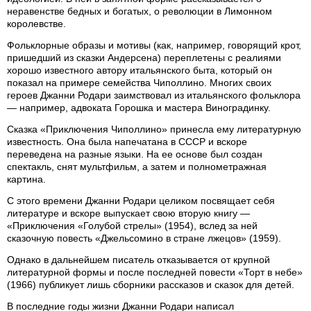
неравенстве бедных и богатых, о революции в Лимонном
королевстве.
Фольклорные образы и мотивы (как, например, говорящий крот,
пришедший из сказки Андерсена) переплетены с реалиями
хорошо известного автору итальянского быта, который он
показал на примере семейства Чиполлино. Многих своих
героев Джанни Родари заимствовал из итальянского фольклора
— например, адвоката Горошка и мастера Виноградинку.
Сказка «Приключения Чиполлино» принесла ему литературную
известность. Она была напечатана в СССР и вскоре
переведена на разные языки. На ее основе был создан
спектакль, снят мультфильм, а затем и полнометражная
картина.
С этого времени Джанни Родари целиком посвящает себя
литературе и вскоре выпускает свою вторую книгу —
«Приключения «Голубой стрелы» (1954), вслед за ней
сказочную повесть «Джельсомино в стране лжецов» (1959).
Однако в дальнейшем писатель отказывается от крупной
литературной формы и после последней повести «Торт в небе»
(1966) публикует лишь сборники рассказов и сказок для детей.
В последние годы жизни Джанни Родари написал