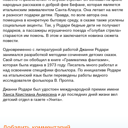
народных рассказов о доброй фее Бефане, которая является
итальянским эквивалентом Санта-Клауса. Она летает на метле
и разносит подарки детям. Правда, по воле автора она
помещена в конкретную бытовую среду, в сказке также усилены
социальные акценты. Так, у Родари бедные дети не получают
подарков, а пассажиры игрушечного поезда «Голубая стрела»
стараются им помочь. В этом и заключается новизна сюжета
повести.
Одновременно с литературной работой Джанни Родари
занимался разработкой методики сочинения детских сказок.
Свой опыт он обобщил в книге «Грамматика фантазии»,
которая была издана в 1973 году. Писатель много работал и
над освоением специфики фольклора. По инициативе Родари
на итальянский язык были переведены работы видного
исследователя фольклора В. Проппа.
Джанни Родари был удостоен международной премии имени
Ханса Кристиана Андерсена
и до последних дней жизни вел
детский отдел в газете «Унита».
Добавить комментарий