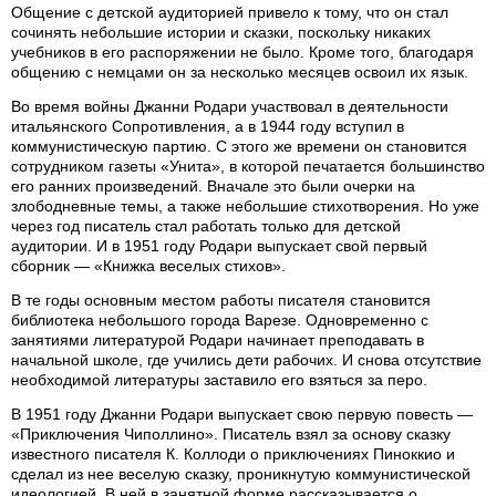
Общение с детской аудиторией привело к тому, что он стал
сочинять небольшие истории и сказки, поскольку никаких
учебников в его распоряжении не было. Кроме того, благодаря
общению с немцами он за несколько месяцев освоил их язык.
Во время войны Джанни Родари участвовал в деятельности
итальянского Сопротивления, а в 1944 году вступил в
коммунистическую партию. С этого же времени он становится
сотрудником газеты «Унита», в которой печатается большинство
его ранних произведений. Вначале это были очерки на
злободневные темы, а также небольшие стихотворения. Но уже
через год писатель стал работать только для детской
аудитории. И в 1951 году Родари выпускает свой первый
сборник — «Книжка веселых стихов».
В те годы основным местом работы писателя становится
библиотека небольшого города Варезе. Одновременно с
занятиями литературой Родари начинает преподавать в
начальной школе, где учились дети рабочих. И снова отсутствие
необходимой литературы заставило его взяться за перо.
В 1951 году Джанни Родари выпускает свою первую повесть —
«Приключения Чиполлино». Писатель взял за основу сказку
известного писателя К. Коллоди о приключениях Пиноккио и
сделал из нее веселую сказку, проникнутую коммунистической
идеологией. В ней в занятной форме рассказывается о