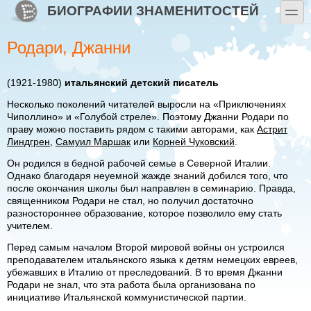
Перейти к основному содержанию
Skip to search
БИОГРАФИИ ЗНАМЕНИТОСТЕЙ
toggle
Родари, Джанни
(1921-1980)
итальянский детский писатель
Несколько поколений читателей выросли на «Приключениях
Чиполлино» и «Голубой стреле». Поэтому Джанни Родари по
праву можно поставить рядом с такими авторами, как
Астрит
Линдгрен
,
Самуил Маршак
или
Корней Чуковский
.
Он родился в бедной рабочей семье в Северной Италии.
Однако благодаря неуемной жажде знаний добился того, что
после окончания школы был направлен в семинарию. Правда,
священником Родари не стал, но получил достаточно
разностороннее образование, которое позволило ему стать
учителем.
Перед самым началом Второй мировой войны он устроился
преподавателем итальянского языка к детям немецких евреев,
убежавших в Италию от преследований. В то время Джанни
Родари не знал, что эта работа была организована по
инициативе Итальянской коммунистической партии.