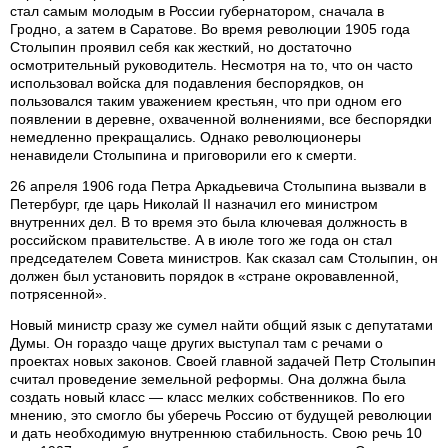
стал самым молодым в России губернатором, сначала в
Гродно, а затем в Саратове. Во время революции 1905 года
Столыпин проявил себя как жесткий, но достаточно
осмотрительный руководитель. Несмотря на то, что он часто
использовал войска для подавления беспорядков, он
пользовался таким уважением крестьян, что при одном его
появлении в деревне, охваченной волнениями, все беспорядки
немедленно прекращались. Однако революционеры
ненавидели Столыпина и приговорили его к смерти.
26 апреля 1906 года Петра Аркадьевича Столыпина вызвали в
Петербург, где царь Николай II назначил его министром
внутренних дел. В то время это была ключевая должность в
российском правительстве. А в июле того же года он стал
председателем Совета министров. Как сказал сам Столыпин, он
должен был установить порядок в «стране окровавленной,
потрясенной».
Новый министр сразу же сумел найти общий язык с депутатами
Думы. Он гораздо чаще других выступал там с речами о
проектах новых законов. Своей главной задачей Петр Столыпин
считал проведение земельной реформы. Она должна была
создать новый класс — класс мелких собственников. По его
мнению, это смогло бы уберечь Россию от будущей революции
и дать необходимую внутреннюю стабильность. Свою речь 10