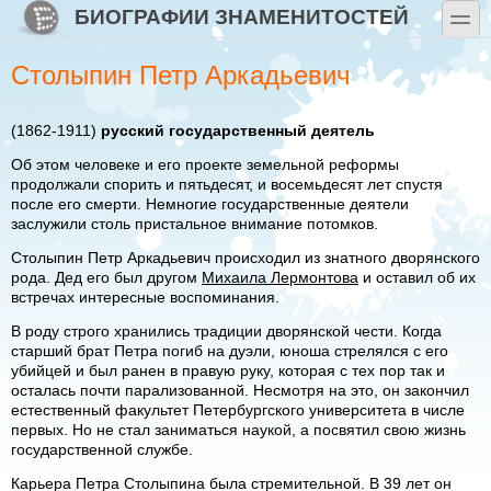
Перейти к основному содержанию
Skip to search
БИОГРАФИИ ЗНАМЕНИТОСТЕЙ
toggle
Столыпин Петр Аркадьевич
(1862-1911)
русский государственный деятель
Об этом человеке и его проекте земельной реформы
продолжали спорить и пятьдесят, и восемьдесят лет спустя
после его смерти. Немногие государственные деятели
заслужили столь пристальное внимание потомков.
Столыпин Петр Аркадьевич происходил из знатного дворянского
рода. Дед его был другом
Михаила Лермонтова
и оставил об их
встречах интересные воспоминания.
В роду строго хранились традиции дворянской чести. Когда
старший брат Петра погиб на дуэли, юноша стрелялся с его
убийцей и был ранен в правую руку, которая с тех пор так и
осталась почти парализованной. Несмотря на это, он закончил
естественный факультет Петербургского университета в числе
первых. Но не стал заниматься наукой, а посвятил свою жизнь
государственной службе.
Карьера Петра Столыпина была стремительной. В 39 лет он