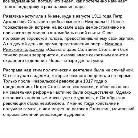
все задуманное, потому что видел, как постепенно начинает
терять поддержку и расположение царя.
Развязка наступила в Киеве, куда в августе 1911 года Петр
Аркадьевич Столыпин прибыл вместе с Николаем II. После
торжественной встречи на вокзале царь демонстративно не
пригласил премьера в автомобиль своей свиты. Спас
положение городской голова, предоставивший ему свой экипаж.
А на другой день во время представления оперы
Николая
Римского-Корсакова
«Сказка о царе Салтане» Столыпин был
тяжело ранен террористом, оказавшимся секретным агентом
охранного отделения. Через четыре дня он умер.
Расправа над этим политическим деятелем была не случайной.
Он выступал с идеями, которые намного опережали его время.
Только после Февральской революции 1917 года о
предложениях Петра Столыпина вспомнили, и обоснованная
им земельная реформа частично была осуществлена. Однако
остановить народные массы уже не удалось, и Октябрьская
революция стала неизбежной. Именно тогда крестьяне и
получили землю, о чем искренне ратовал Столыпин, мечтавший
о промышленной революции в деревне.