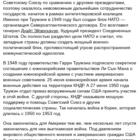
Советскому Союзу по сравнению с другими президентами,
поэтому оказалось невозможным дальнейшее сотрудничество
государств, начатое в рамках антигитлеровской коалиции.
Именно при Трумэне в 1949 году был создан блок НАТО —
организация Североатлантического договора. Его возглавил
генерал
Дуайт Эйзенхауэр
, будущий президент Соединенных
Штатов. Он полностью разделял цели НАТО и считал, что
западные страны должны создать мощный военно-
политический блок, противостоящий угрозе распространения
коммунистической идеологии.
В 1948 году правительство Гарри Трумэна подписало секретное
соглашение с южнокорейским правительством Ли Сын Мана о
создании южнокорейской армии с участием американских
военных советников. 25 июня южнокорейская армия начала
военные действия на территории КНДР. А 27 июня 1950 года
Трумэн отдал приказ вооруженным силам США принять участие
в этой войне. С другой стороны, КНДР оказывали мощную
поддержку и помощь Советский Союз и другие
социалистические страны. Так началась война в Корее, которая
длилась с 1950 по 1953 год.
Она закончилась для Америки тем же, чем несколько лет спустя
закончилась для нее вьетнамская война. Под давлением
мирового общественного мнения и американских граждан США
были вынуждены пойти на переговоры, которые и завершились