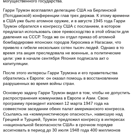
могущественного государства.
Гарри Трумэн возглавлял делегацию США на Берлинской
(Потсдамской) конференции глав трех держав. К этому времени
в США уже было атомное оружие, и в августе 1945 года Гарри
Трумэн обратился к конгрессу США с посланием, в котором
предлагал использовать свое превосходство в этой области для
давления на СССР. Тогда же он отдал приказ об атомной
бомбардировке японских городов Хиросима и Нагасаки, что
привело к гибели нескольких сотен тысяч людей. Однако в то
время эта акция преследовала не военные, а политические
цели: уже в начале сентября Япония подписала акт о
капитуляции.
После этого интересы Гарри Трумэна и его правительства
обратились к Европе: он оказал помощь в восстановлении
разрушенных во время войны стран.
Основную задачу Гарри Трумэн видел в том, чтобы не допустить
распространения коммунизма в Европе и Азии. Свою
программу президент изложил 12 марта 1947 года на
совместном заседании обеих палат американского конгресса.
Ссылаясь на «коммунистическую опасность», нависшую над
Грецией и Турцией, Трумэн предложил конгрессу в интересах
«национальной безопасности США» в срочном порядке
ассигновать в период до 30 июля 1948 года 400 миллионов