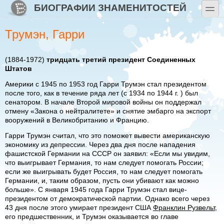
Перейти к основному содержанию
Skip to search
БИОГРАФИИ ЗНАМЕНИТОСТЕЙ
toggle
Трумэн, Гарри
(1884-1972)
тридцать третий президент Соединенных
Штатов
Америки с 1945 по 1953 год Гарри Трумэн стал президентом
после того, как в течение ряда лет (с 1934 по 1944 г. ) был
сенатором. В начале Второй мировой войны он поддержал
отмену «Закона о нейтралитете» и снятие эмбарго на экспорт
вооружений в Великобританию и Францию.
Гарри Трумэн считал, что это поможет вывести американскую
экономику из депрессии. Через два дня после нападения
фашистской Германии на СССР он заявил: «Если мы увидим,
что выигрывает Германия, то нам следует помогать России;
если же выигрывать будет Россия, то нам следует помогать
Германии, и, таким образом, пусть они убивают как можно
больше». С января 1945 года Гарри Трумэн стал вице-
президентом от демократической партии. Однако всего через
43 дня после этого умирает президент США
Франклин Рузвельт
,
его предшественник, и Трумэн оказывается во главе