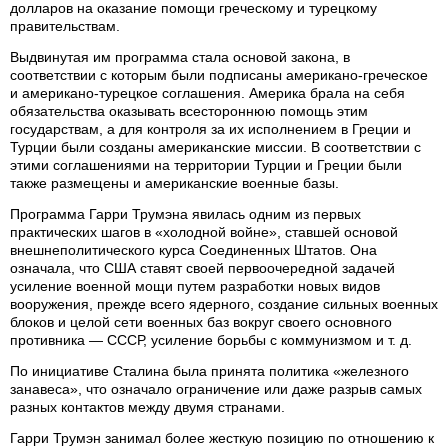
долларов на оказание помощи греческому и турецкому
правительствам.
Выдвинутая им программа стала основой закона, в
соответствии с которым были подписаны американо-греческое
и американо-турецкое соглашения. Америка брала на себя
обязательства оказывать всестороннюю помощь этим
государствам, а для контроля за их исполнением в Греции и
Турции были созданы американские миссии. В соответствии с
этими соглашениями на территории Турции и Греции были
также размещены и американские военные базы.
Программа Гарри Трумэна явилась одним из первых
практических шагов в «холодной войне», ставшей основой
внешнеполитического курса Соединенных Штатов. Она
означала, что США ставят своей первоочередной задачей
усиление военной мощи путем разработки новых видов
вооружения, прежде всего ядерного, создание сильных военных
блоков и целой сети военных баз вокруг своего основного
противника — СССР, усиление борьбы с коммунизмом и т. д.
По инициативе Сталина была принята политика «железного
занавеса», что означало ограничение или даже разрыв самых
разных контактов между двумя странами.
Гарри Трумэн занимал более жесткую позицию по отношению к