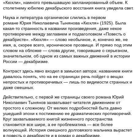
«Кюхли», намного превышавшую запланированный объем. К
столетнему юбилею декабрьского восстания книга увидела свет.
Наука и литература органически слились в первом
романе Юрия Николаевича Тынянова «Кюхля» (1925). Была
какая-то странность в названии произведения, даже некое
противоречие между заглавием и подзаголовком «Повесть о
декабристе». «Кюхля» — слово необычное, и, конечно же, не
имя, а, скорее всего, ироническое прозвище. И прямо под этим
словом на обложке — слова другие, говорившие о серьезном,
значительном, об одном из самых важных движений в истории
России — декабризме.
Контраст здесь явно входил в замысел автора: названием книги
давалось понять, что на ее страницах речь пойдет о вещах
непростых и противоречивых — лишь по видимости странных и
даже смешных.
Действительно, с первой же страницы своего романа Юрий
Николаевич Тынянов захватывает читателя движением от
простого к сложному. От мелких подробностей быта давно
ушедшей эпохи к постижению ее драматических противоречий.
Круг захватываемого книгой жизненного пространства
становится все шире, а ее проблематика — все более
волнующей. История смешного долговязого мальчика вырастет
в повесть о декабристе и в роман о декабризме.