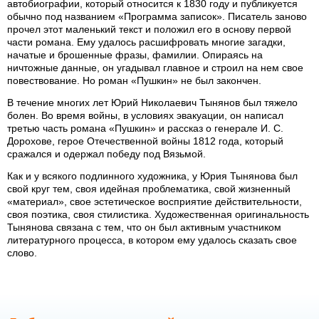
автобиографии, который относится к 1830 году и публикуется
обычно под названием «Программа записок». Писатель заново
прочел этот маленький текст и положил его в основу первой
части романа. Ему удалось расшифровать многие загадки,
начатые и брошенные фразы, фамилии. Опираясь на
ничтожные данные, он угадывал главное и строил на нем свое
повествование. Но роман «Пушкин» не был закончен.
В течение многих лет Юрий Николаевич Тынянов был тяжело
болен. Во время войны, в условиях эвакуации, он написал
третью часть романа «Пушкин» и рассказ о генерале И. С.
Дорохове, герое Отечественной войны 1812 года, который
сражался и одержал победу под Вязьмой.
Как и у всякого подлинного художника, у Юрия Тынянова был
свой круг тем, своя идейная проблематика, свой жизненный
«материал», свое эстетическое восприятие действительности,
своя поэтика, своя стилистика. Художественная оригинальность
Тынянова связана с тем, что он был активным участником
литературного процесса, в котором ему удалось сказать свое
слово.