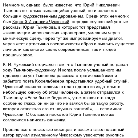
Немногим, однако, было известно, что Юрий Николаевич
Тынянов не только выдающийся ученый, но и человек с
большим художественным дарованием. Среди этих немногих
был
Корней Иванович Чуковский
, нередко слушавший устные
рассказы Юрия Тынянова, в которых тот представал
«живописцем человеческих характеров», умевшим через
мимическую сцену, через тут же импровизируемый диалог,
через жест артистично воспроизвести образ и выявить существо
личности как многих своих современников, так и людей
прошлых эпох.
К. И. Чуковский огорчался тем, что Тынянов-ученый не давал
ходу Тынянову-художнику. И когда после услышанного им
однажды из уст Тынянова рассказа о трагической жизни
забытого поэта Кюхельбекера представился удобный случай,
Чуковский сначала включил в план одного из издательств
небольшую книжку об этом человеке, а затем отправился к
Тынянову. «Если бы не бедность, угнетавшая его тогда
особенно тяжко, он ни за что не взялся бы за такую работу,
которая отвлекала его от научных занятий», — вспоминал
Чуковский. С большой неохотой Юрий Тынянов все же
согласился написать книжечку.
Прошло всего несколько месяцев, и весьма взволнованный
автор вручил изумленному Чуковскому увесистую рукопись