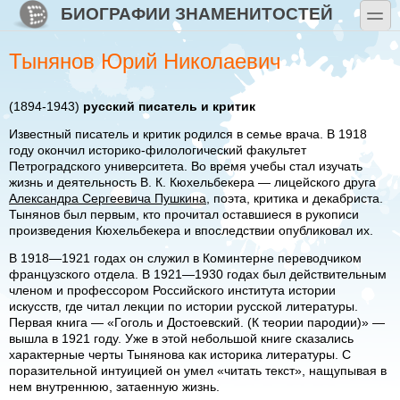
Перейти к основному содержанию
Skip to search
БИОГРАФИИ ЗНАМЕНИТОСТЕЙ
toggle
Тынянов Юрий Николаевич
(1894-1943)
русский писатель и критик
Известный писатель и критик родился в семье врача. В 1918
году окончил историко-филологический факультет
Петроградского университета. Во время учебы стал изучать
жизнь и деятельность В. К. Кюхельбекера — лицейского друга
Александра Сергеевича Пушкина
, поэта, критика и декабриста.
Тынянов был первым, кто прочитал оставшиеся в рукописи
произведения Кюхельбекера и впоследствии опубликовал их.
В 1918—1921 годах он служил в Коминтерне переводчиком
французского отдела. В 1921—1930 годах был действительным
членом и профессором Российского института истории
искусств, где читал лекции по истории русской литературы.
Первая книга — «Гоголь и Достоевский. (К теории пародии)» —
вышла в 1921 году. Уже в этой небольшой книге сказались
характерные черты Тынянова как историка литературы. С
поразительной интуицией он умел «читать текст», нащупывая в
нем внутреннюю, затаенную жизнь.