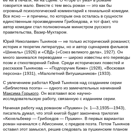
говорится мало. Вместе с тем весь роман — это как бы
огромный психологический комментарий к гениальной комедии.
Все ясно — и причины, по которым она осталась в сущности
единственным произведением Грибоедова, и тот факт, что
автор комедии стал полномочным министром русского
правительства, Вазир-Мухтаром.
Юрий Николаевич Тынянов — не только исторический романист,
историк и теоретик литературы, но и автор сценариев фильмов
«Шинель» (1926) и «СВД» («Союз великого дела», 1927). Он
много занимался переводами — широко известны его переводы
поэм и стихотворений Гейне. Среди исторических повестей и
рассказов Тынянова — «Подпоручик Киже» (1928), «Восковая
персона» (1931), «Малолетний Витушишников» (1933).
С увлечением работал Юрий Тынянов над созданием серии
«Библиотека поэта» — одного из замечательных начинаний
Максима Горького
. Он возглавил всю научно-
исследовательскую работу, связанную с изданием серии.
Начиная работу над романом «Пушкин» (ч. 1—3,1935—1943),
писатель думал, что этой книгой будет закончена трилогия
«Кюхельбекер — Грибоедов — Пушкин». В первых вариантах
роман начинался с Абиссинии, с предков поэта. Потом Тынянов
оставил этот замысел, решив следовать за пушкинским планом