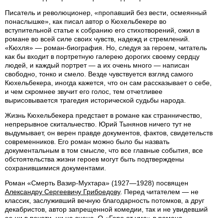
Писатель и революционер, «пропавший без вести, осмеянный
понаслышке», как писал автор о Кюхельбекере во
вступительной статье к собранию его стихотворений, ожил в
романе во всей силе своих чувств, надежд и стремлений.
«Кюхля» — роман-биография. Но, следуя за героем, читатель
как бы входит в портретную галерею дорогих своему сердцу
людей, и каждый портрет — а их очень много — написан
свободно, тонко и смело. Везде чувствуется взгляд самого
Кюхельбекера, иногда кажется, что он сам рассказывает о себе,
и чем скромнее звучит его голос, тем отчетливее
вырисовывается трагедия исторической судьбы народа.
Жизнь Кюхельбекера предстает в романе как странничество,
непрерывное скитальчество. Юрий Тынянов ничего тут не
выдумывает, он верен правде документов, фактов, свидетельств
современников. Его роман можно было бы назвать
документальным в том смысле, что все главные события, все
обстоятельства жизни героев могут быть подтверждены
сохранившимися документами.
Роман «Смерть Вазир-Мухтара» (1927—1928) посвящен
Александру Сергеевичу Грибоедову
. Перед читателем — не
классик, заслуживший вечную благодарность потомков, а друг
декабристов, автор запрещенной комедии, так и не увидевший
ее ни в печати, ни на сцене. О «Горе от ума» в романе