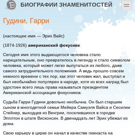
Перейти к основному содержанию
Skip to search
БИОГРАФИИ ЗНАМЕНИТОСТЕЙ
toggle
Гудини, Гарри
(настоящее имя — Эрих Вайс)
(1874-1926)
американский фокусник
Сегодня имя этого выдающегося человека стало
нарицательным, оно превратилось в легенду и стало символом
человека, который может легко выпутаться из любого, даже
самого затруднительного положения. А ведь прошло совсем
немного времени с тех пор, как этот человек жил, выступал и
был необычайно популярен в народе, хотя из всех наград был
удостоен всего лишь права называться президентом
Американской ассоциации фокусников.
Судьба Гарри Гудини довольно необычна. Он был старшим
сыном в многодетной семье Мейера Самуэля Вайса и Сесилии
Стейнер, выходцев из Венгрии, поселившихся в городке
Эпплтон в штате Висконсин. В двенадцать лет Эрих убежал из
дома.
Свою карьеру в цирке он начал в качестве гимнаста на