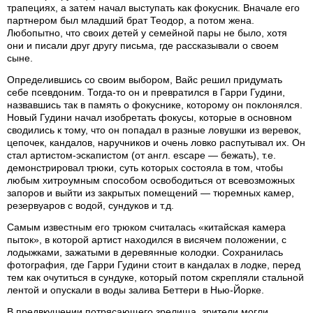
трапециях, а затем начал выступать как фокусник. Вначале его
партнером был младший брат Теодор, а потом жена.
Любопытно, что своих детей у семейной пары не было, хотя
они и писали друг другу письма, где рассказывали о своем
сыне.
Определившись со своим выбором, Вайс решил придумать
себе псевдоним. Тогда-то он и превратился в Гарри Гудини,
назвавшись так в память о фокуснике, которому он поклонялся.
Новый Гудини начал изобретать фокусы, которые в основном
сводились к тому, что он попадал в разные ловушки из веревок,
цепочек, кандалов, наручников и очень ловко распутывал их. Он
стал артистом-эскапистом (от англ. escape — бежать), т.е.
демонстрировал трюки, суть которых состояла в том, чтобы
любым хитроумным способом освободиться от всевозможных
запоров и выйти из закрытых помещений — тюремных камер,
резервуаров с водой, сундуков и т.д.
Самым известным его трюком считалась «китайская камера
пыток», в которой артист находился в висячем положении, с
лодыжками, зажатыми в деревянные колодки. Сохранилась
фотография, где Гарри Гудини стоит в кандалах в лодке, перед
тем как очутиться в сундуке, который потом скрепляли стальной
лентой и опускали в воды залива Беттери в Нью-Йорке.
В предвкушении потрясающего зрелища, зрители могли