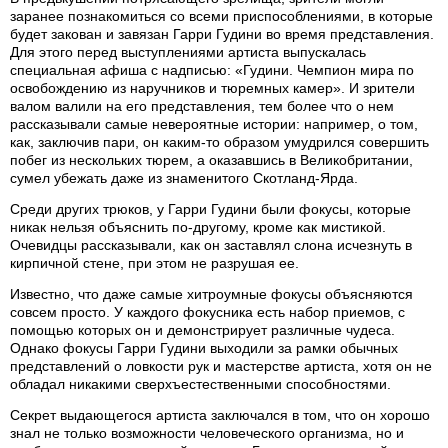
заранее познакомиться со всеми приспособлениями, в которые
будет закован и завязан Гарри Гудини во время представления.
Для этого перед выступлениями артиста выпускалась
специальная афиша с надписью: «Гудини. Чемпион мира по
освобождению из наручников и тюремных камер». И зрители
валом валили на его представления, тем более что о нем
рассказывали самые невероятные истории: например, о том,
как, заключив пари, он каким-то образом умудрился совершить
побег из нескольких тюрем, а оказавшись в Великобритании,
сумел убежать даже из знаменитого Скотланд-Ярда.
Среди других трюков, у Гарри Гудини были фокусы, которые
никак нельзя объяснить по-другому, кроме как мистикой.
Очевидцы рассказывали, как он заставлял слона исчезнуть в
кирпичной стене, при этом не разрушая ее.
Известно, что даже самые хитроумные фокусы объясняются
совсем просто. У каждого фокусника есть набор приемов, с
помощью которых он и демонстрирует различные чудеса.
Однако фокусы Гарри Гудини выходили за рамки обычных
представлений о ловкости рук и мастерстве артиста, хотя он не
обладал никакими сверхъестественными способностями.
Секрет выдающегося артиста заключался в том, что он хорошо
знал не только возможности человеческого организма, но и