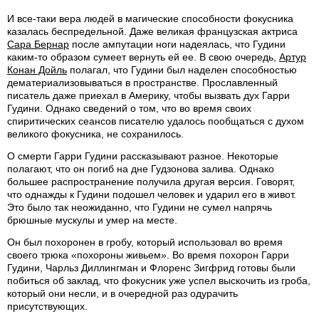
И все-таки вера людей в магические способности фокусника
казалась беспредельной. Даже великая французская актриса
Сара Бернар
после ампутации ноги надеялась, что Гудини
каким-то образом сумеет вернуть ей ее. В свою очередь,
Артур
Конан Дойль
полагал, что Гудини был наделен способностью
дематериализовываться в пространстве. Прославленный
писатель даже приехал в Америку, чтобы вызвать дух Гарри
Гудини. Однако сведений о том, что во время своих
спиритических сеансов писателю удалось пообщаться с духом
великого фокусника, не сохранилось.
О смерти Гарри Гудини рассказывают разное. Некоторые
полагают, что он погиб на дне Гудзонова залива. Однако
большее распространение получила другая версия. Говорят,
что однажды к Гудини подошел человек и ударил его в живот.
Это было так неожиданно, что Гудини не сумел напрячь
брюшные мускулы и умер на месте.
Он был похоронен в гробу, который использовал во время
своего трюка «похороны живьем». Во время похорон Гарри
Гудини, Чарльз Диллингман и Флоренс Зигфрид готовы были
побиться об заклад, что фокусник уже успел выскочить из гроба,
который они несли, и в очередной раз одурачить
присутствующих.