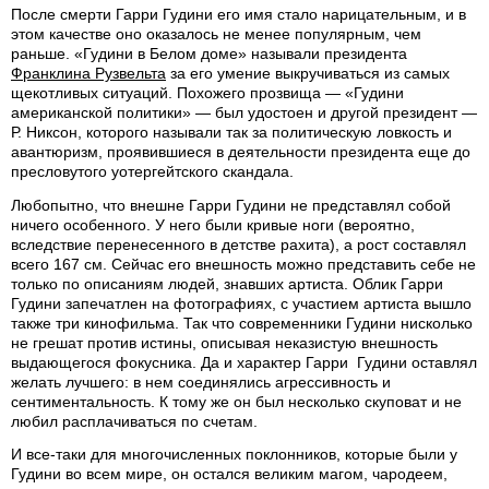
После смерти Гарри Гудини его имя стало нарицательным, и в
этом качестве оно оказалось не менее популярным, чем
раньше. «Гудини в Белом доме» называли президента
Франклина Рузвельта
за его умение выкручиваться из самых
щекотливых ситуаций. Похожего прозвища — «Гудини
американской политики» — был удостоен и другой президент —
Р. Никсон, которого называли так за политическую ловкость и
авантюризм, проявившиеся в деятельности президента еще до
пресловутого уотергейтского скандала.
Любопытно, что внешне Гарри Гудини не представлял собой
ничего особенного. У него были кривые ноги (вероятно,
вследствие перенесенного в детстве рахита), а рост составлял
всего 167 см. Сейчас его внешность можно представить себе не
только по описаниям людей, знавших артиста. Облик Гарри
Гудини запечатлен на фотографиях, с участием артиста вышло
также три кинофильма. Так что современники Гудини нисколько
не грешат против истины, описывая неказистую внешность
выдающегося фокусника. Да и характер Гарри Гудини оставлял
желать лучшего: в нем соединялись агрессивность и
сентиментальность. К тому же он был несколько скуповат и не
любил расплачиваться по счетам.
И все-таки для многочисленных поклонников, которые были у
Гудини во всем мире, он остался великим магом, чародеем,