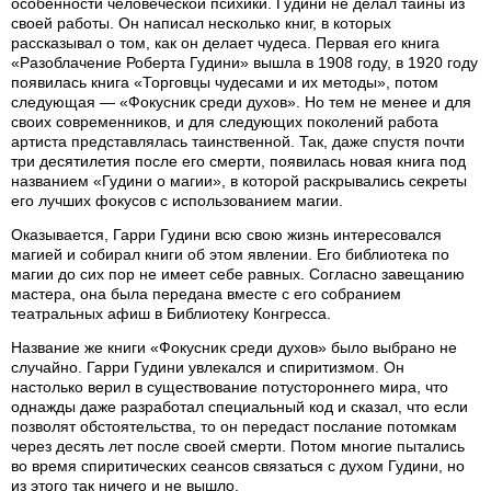
особенности человеческой психики. Гудини не делал тайны из
своей работы. Он написал несколько книг, в которых
рассказывал о том, как он делает чудеса. Первая его книга
«Разоблачение Роберта Гудини» вышла в 1908 году, в 1920 году
появилась книга «Торговцы чудесами и их методы», потом
следующая — «Фокусник среди духов». Но тем не менее и для
своих современников, и для следующих поколений работа
артиста представлялась таинственной. Так, даже спустя почти
три десятилетия после его смерти, появилась новая книга под
названием «Гудини о магии», в которой раскрывались секреты
его лучших фокусов с использованием магии.
Оказывается, Гарри Гудини всю свою жизнь интересовался
магией и собирал книги об этом явлении. Его библиотека по
магии до сих пор не имеет себе равных. Согласно завещанию
мастера, она была передана вместе с его собранием
театральных афиш в Библиотеку Конгресса.
Название же книги «Фокусник среди духов» было выбрано не
случайно. Гарри Гудини увлекался и спиритизмом. Он
настолько верил в существование потустороннего мира, что
однажды даже разработал специальный код и сказал, что если
позволят обстоятельства, то он передаст послание потомкам
через десять лет после своей смерти. Потом многие пытались
во время спиритических сеансов связаться с духом Гудини, но
из этого так ничего и не вышло.