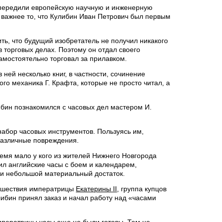
опередили европейскую научную и инженерную
о важнее то, что Кулибин Иван Петрович был первым
ть, что будущий изобретатель не получил никакого
 торговых делах. Поэтому он отдал своего
самостоятельно торговал за прилавком.
ней несколько книг, в частности, сочинение
го механика Г. Крафта, которые не просто читал, а
ибин познакомился с часовых дел мастером И.
набор часовых инструментов. Пользуясь им,
 различные повреждения.
ремя мало у кого из жителей Нижнего Новгорода
нил английские часы с боем и календарем,
 и небольшой материальный достаток.
утешествия императрицы
Екатерины II
, группа купцов
либин принял заказ и начал работу над «часами
мператрицы часы еще не были готовы. Тем не