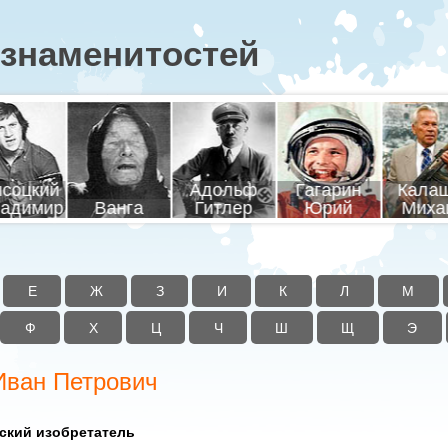
знаменитостей
соцкий
Адольф
Гагарин
Кала
адимир
Ванга
Гитлер
Юрий
Миха
Е
Ж
З
И
К
Л
М
Ф
Х
Ц
Ч
Ш
Щ
Э
Иван Петрович
ский изобретатель