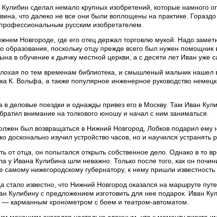
ь Кулибин сделал немало крупных изобретений, которые намного 
 вина, что далеко не все они были воплощены на практике. Горазд
профессиональным русским изобретателем.
жнем Новгороде, где его отец держал торговлю мукой. Надо замети
о образования, поскольку отцу прежде всего был нужен помощник в
ына в обучение к дьячку местной церкви, а с десяти лет Иван уже 
лохая по тем временам библиотека, и смышленый мальчик нашел в 
ка К. Вольфа, а также популярное инженерное руководство немецко
 в деловые поездки и однажды привез его в Москву. Там Иван Кул
братил внимание на толкового юношу и начал с ним заниматься.
олжен был возвращаться в Нижний Новгород, Лобков подарил ему 
ко досконально изучил устройство часов, но и научился устранять
ть от отца, он попытался открыть собственное дело. Однако в то в
ла у Ивана Кулибина шли неважно. Только после того, как он почи
 самому нижегородскому губернатору, к нему пришли известность
гда стало известно, что Нижний Новгород оказался на маршруте п
ан Кулибину с предложением изготовить для нее подарок. Иван Ку
 — карманным хронометром с боем и театром-автоматом.
им механизм оказался настолько сложным, что к моменту визита и