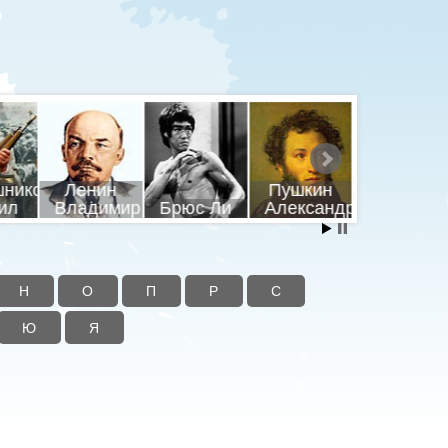
шников
Ленин
Пушкин
Путин
ил
Владимир
Брюс Ли
Александр
Владими
Н
О
П
Р
С
Ю
Я