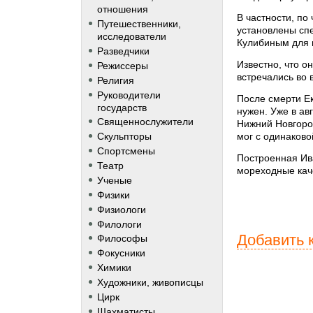
отношения
В частности, п
Путешественники,
установлены сп
исследователи
Кулибиным для 
Разведчики
Известно, что о
Режиссеры
встречались во 
Религия
Руководители
После смерти Ек
государств
нужен. Уже в ав
Священнослужители
Нижний Новгоро
мог с одинаково
Скульпторы
Спортсмены
Построенная Ив
Театр
мореходные каче
Ученые
Физики
Физиологи
Филологи
Добавить 
Философы
Фокусники
Химики
Художники, живописцы
Цирк
Шахматисты