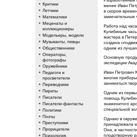
Критики
менее Иван Пет
Летчики
в скором времен
замечательные ч
Математики
Меценаты и
Работа над часа
коллекционеры
Кулибиным часы
Модельеры, модели
мастера в Петер
Музыканты, певцы
создана сподв
одним из лучши
Общественники
Операторы,
Основную проду
фотографы
экспедиции Акад
Оружейники
Иван Петрович 
Педагоги и
многие приборы.
просветители
заниматься твор
Переводчики
Пираты
Одним из первы
Писатели
помощь Кулибин
Писатели-фантасты
знаменитого аро
специальной зол
Политики
Поэты
Однако в окруже
Преступники
принадлежала 
Прорицатели
Она, в частнос
плодотворную р
Психология,