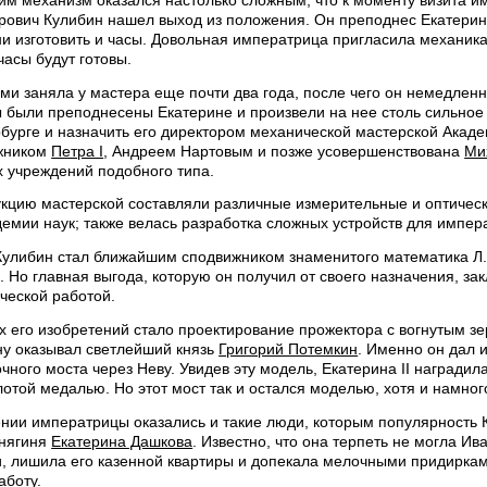
рович Кулибин нашел выход из положения. Он преподнес Екатерин
и изготовить и часы. Довольная императрица пригласила механика 
асы будут готовы.
ми заняла у мастера еще почти два года, после чего он немедлен
 были преподнесены Екатерине и произвели на нее столь сильное 
бурге и назначить его директором механической мастерской Акад
ижником
Петра I
, Андреем Нартовым и позже усовершенствована
Ми
х учреждений подобного типа.
кцию мастерской составляли различные измерительные и оптичес
емии наук; также велась разработка сложных устройств для импер
Кулибин стал ближайшим сподвижником знаменитого математика Л.
 Но главная выгода, которую он получил от своего назначения, за
ческой работой.
х его изобретений стало проектирование прожектора с вогнутым з
у оказывал светлейший князь
Григорий Потемкин
. Именно он дал 
чного моста через Неву. Увидев эту модель, Екатерина II награди
отой медалью. Но этот мост так и остался моделью, хотя и намно
нии императрицы оказались и такие люди, которым популярность Ку
княгиня
Екатерина Дашкова
. Известно, что она терпеть не могла И
ти, лишила его казенной квартиры и допекала мелочными придирка
аботу.