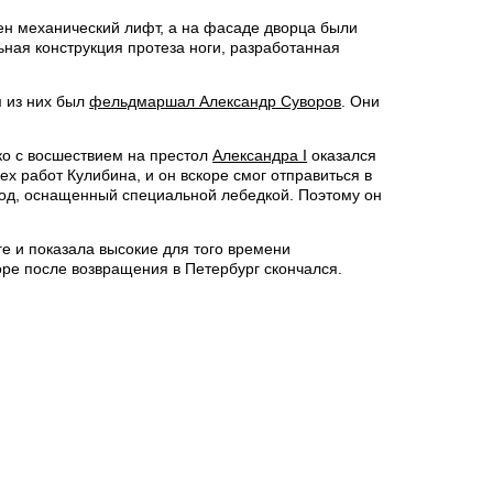
ен механический лифт, а на фасаде дворца были
ная конструкция протеза ноги, разработанная
м из них был
фельдмаршал Александр Суворов
. Они
ько с восшествием на престол
Александра I
оказался
х работ Кулибина, и он вскоре смог отправиться в
ход, оснащенный специальной лебедкой. Поэтому он
 и показала высокие для того времени
оре после возвращения в Петербург скончался.