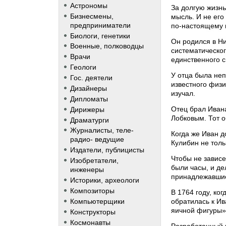
Астрономы
За долгую жизн
Бизнесмены,
мысль. И не его
предприниматели
по-настоящему 
Биологи, генетики
Он родился в Ни
Военные, полководцы
систематическог
Врачи
единственного с
Геологи
У отца была неп
Гос. деятели
известного физи
Дизайнеры
изучал.
Дипломаты
Отец брал Ивана
Дирижеры
Лобковым. Тот о
Драматурги
Журналисты, теле-
Когда же Иван д
радио- ведущие
Кулибин не толь
Издатели, публицисты
Чтобы не зависе
Изобретатели,
были часы, и де
инженеры
принадлежавшие
Историки, археологи
Композиторы
В 1764 году, ко
обратилась к Ив
Компьютерщики
яичной фигуры»
Конструкторы
Космонавты
Разработанный 