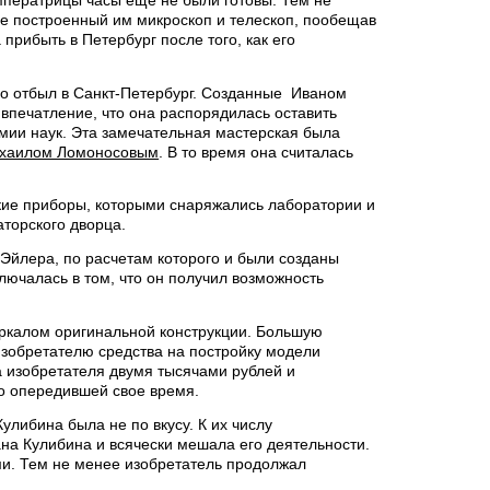
е построенный им микроскоп и телескоп, пообещав
прибыть в Петербург после того, как его
но отбыл в Санкт-Петербург. Созданные Иваном
впечатление, что она распорядилась оставить
емии наук. Эта замечательная мастерская была
хаилом Ломоносовым
. В то время она считалась
кие приборы, которыми снаряжались лаборатории и
аторского дворца.
Эйлера, по расчетам которого и были созданы
ключалась в том, что он получил возможность
еркалом оригинальной конструкции. Большую
изобретателю средства на постройку модели
ла изобретателя двумя тысячами рублей и
го опередившей свое время.
либина была не по вкусу. К их числу
вана Кулибина и всячески мешала его деятельности.
ми. Тем не менее изобретатель продолжал