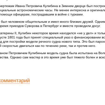
о чертежам Ивана Петровича Кулибина в Зимнем дворце был постро
ециальные астрономические часы. Не менее интересна и оригиналь
помощи офицерам, пострадавшим в войне с турками.
н был человеком общительным и имел много близких друзей. Одни
время приездов Суворова в Петербург и вместе проводили досуг.
атерины II, Кулибин некоторое время находился «не у дел» и тол
густе 1801 года был принят специальный указ о финансировании все
д для постройки модели речного судна нового типа. Это был паро
й скоростью двигаться как по течению реки, так и против него.
аном Петровичем Кулибиным модель судна была испытана на Волге
ства. Однако сам мастер в это время уже был тяжело болен и вск
комментарий