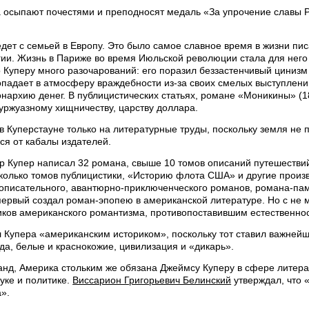
 осыпают почестями и преподносят медаль «За упрочение славы Р
 едет с семьей в Европу. Это было самое славное время в жизни пис
гии. Жизнь в Париже во время Июльской революции стала для него
о Куперу много разочарований: его поразил беззастенчивый циниз
опадает в атмосферу враждебности из-за своих смелых выступлен
нархию денег. В публицистических статьях, романе «Моникины» (1
уржуазному хищничеству, царству доллара.
в Куперстауне только на литературные труды, поскольку земля не
ся от кабалы издателей.
 Купер написал 32 романа, свыше 10 томов описаний путешествий
колько томов публицистики, «Историю флота США» и другие произв
оописательного, авантюрно-приключенческого романов, романа-па
 первый создал роман-эпопею в американской литературе. Но с н
иков американского романтизма, противопоставившим естественн
л Купера «американским историком», поскольку тот ставил важней
да, белые и краснокожие, цивилизация и «дикарь».
анд, Америка стольким же обязана Джеймсу Куперу в сфере литера
уке и политике.
Виссарион Григорьевич Белинский
утверждал, что 
».