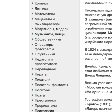
рассказывали и
Критики
Летчики
Пионерами изда
Математики
многоактную дра
Меценаты и
(Натаниэль) Бам
коллекционеры
современной Ам
ограблении инд
Модельеры, модели
цивилизации. Ми
Музыканты, певцы
благородного во
Общественники
индейского нар
Операторы,
фотографы
В 1824 г. выход
веке легендарны
Оружейники
разъяренной мо
Педагоги и
просветители
Джеймс Купер о
Переводчики
стал любимым ж
Пираты
Джека Лондона
Писатели
Весьма увлекат
Писатели-фантасты
«Морская волше
Политики
«На суше и на м
Поэты
География рома
Преступники
«Браво» (1831)
Прорицатели
«Лагерь язычник
Психология,