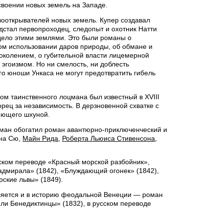
своении новых земель на Западе.
ооткрывателей новых земель. Купер создавал
дстал первопроходец, следопыт и охотник Натти
адело этими землями. Это были романы о
м использовании даров природы, об обмане и
околением, о губительной власти лицемерной
 эгоизмом. Но ни смелость, ни доблесть
го юноши Ункаса не могут предотвратить гибель
ом таинственного лоцмана был известный в XVIII
рец за независимость. В дерзновенной схватке с
яющего шхуной.
оман обогатил роман авантюрно-приключенческий и
ена Сю,
Майн Рида
,
Роберта Льюиса Стивенсона
,
ском переводе «Красный морской разбойник»,
адмирала» (1842), «Блуждающий огонек» (1842),
ские львы» (1849).
ляется и в историю феодальной Венеции — роман
ли Бенедиктинцы» (1832), в русском переводе