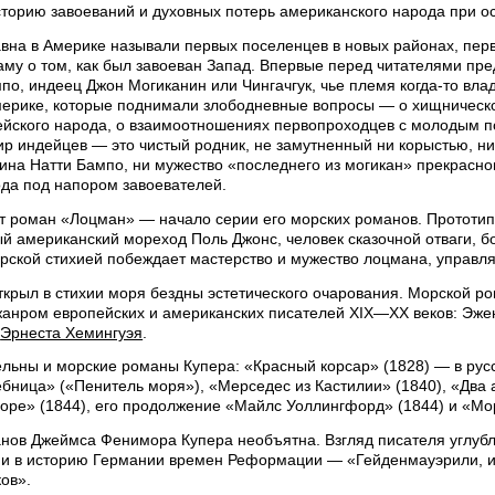
сторию завоеваний и духовных потерь американского народа при о
вна в Америке называли первых поселенцев в новых районах, перв
му о том, как был завоеван Запад. Впервые перед читателями пре
по, индеец Джон Могиканин или Чингачгук, чье племя когда-то вл
ерике, которые поднимали злободневные вопросы — о хищническо
ейского народа, о взаимоотношениях первопроходцев с молодым п
р индейцев — это чистый родник, не замутненный ни корыстью, ни
ина Натти Бампо, ни мужество «последнего из могикан» прекрасно
ода под напором завоевателей.
ит роман «Лоцман» — начало серии его морских романов. Прототип
й американский мореход Поль Джонс, человек сказочной отваги, бо
рской стихией побеждает мастерство и мужество лоцмана, управл
ткрыл в стихии моря бездны эстетического очарования. Морской р
анром европейских и американских писателей XIX—XX веков: Эж
,
Эрнеста Хемингуэя
.
ельны и морские романы Купера: «Красный корсар» (1828) — в рус
бница» («Пенитель моря»), «Мерседес из Кастилии» (1840), «Два 
оре» (1844), его продолжение «Майлс Уоллингфорд» (1844) и «Мор
нов Джеймса Фенимора Купера необъятна. Взгляд писателя углуб
, и в историю Германии времен Реформации — «Гейденмауэрили, и
ов».