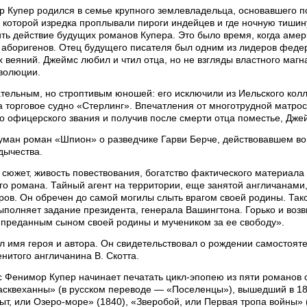
 Купер родился в семье крупного землевладельца, основавшего по
 которой изредка проплывали пироги индейцев и где ночную тишин
ть действие будущих романов Купера. Это было время, когда амер
 аборигенов. Отец будущего писателя был одним из лидеров федер
 веяний. Джеймс любил и чтил отца, но не взгляды властного маг
волюции.
ельным, но строптивым юношей: его исключили из Иельского колл
а торговое судно «Стерлинг». Впечатления от многотрудной матро
о офицерского звания и получив после смерти отца поместье, Дже
думан роман «Шпион» о разведчике Гарви Берче, действовавшем во
дычества.
южет, живость повествования, богатство фактического материала 
о романа. Тайный агент на территории, еще занятой англичанами,
ров. Он обречен до самой могилы слыть врагом своей родины. Тако
выполняет задание президента, генерала Вашингтона. Горько и воз
, преданным сыном своей родины и мучеником за ее свободу».
 имя героя и автора. Он свидетельствовал о рождении самостоят
итого англичанина В. Скотта.
с Фенимор Купер начинает печатать цикл-эпопею из пяти романов
асквеханны» (в русском переводе — «Поселенцы»), вышедший в 182
ыт, или Озеро-море» (1840), «Зверобой, или Первая тропа войны»