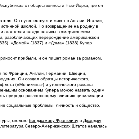
еспублики» от общественности Нью-Йорка, где он
ателя. Он путешествует и живет в Англии, Италии,
 истинной школой. Но возвращение на родину в
м и оголтелая жажда наживы в американском
ий, разоблачающих перерождение американской
835), «Домой» (1837) и «Дома» (1838) Купер
 приносит прибыли, и он пишет роман за романом,
 по Франции, Англии, Германии, Швеции,
едения. Он создал образцы исторического,
мфлета («Моникины») и утопического романа
е меньшим основанием Купера можно назвать одним
ость природы разлагающему влиянию цивилизации.
шие социальные проблемы: личность и общество,
туры, сколько
Бенджамину Франклину
и
Джорджу
«литература Северо-Американских Штатов началась