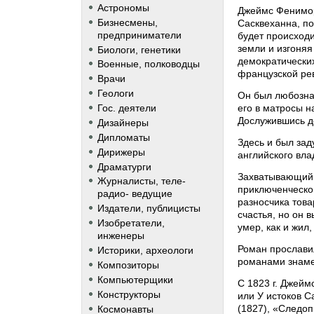
Астрономы
Джеймс Фенимор
Бизнесмены,
Сасквеханна, по
предприниматели
будет происходи
земли и изгоняя
Биологи, генетики
демократических
Военные, полководцы
французской ре
Врачи
Геологи
Он был любознат
его в матросы н
Гос. деятели
Дослужившись д
Дизайнеры
Дипломаты
Здесь и был за
Дирижеры
английского вла
Драматурги
Захватывающий с
Журналисты, теле-
приключенческог
радио- ведущие
разносчика това
Издатели, публицисты
счастья, но он 
Изобретатели,
умер, как и жил
инженеры
Роман прославил
Историки, археологи
романами знамен
Композиторы
Компьютерщики
С 1823 г. Джейм
Конструкторы
или У истоков С
(1827), «Следоп
Космонавты