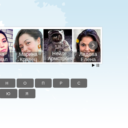
шников
Ленин
Пушкин
Путин
ил
Владимир
Брюс Ли
Александр
Владими
Н
О
П
Р
С
Ю
Я