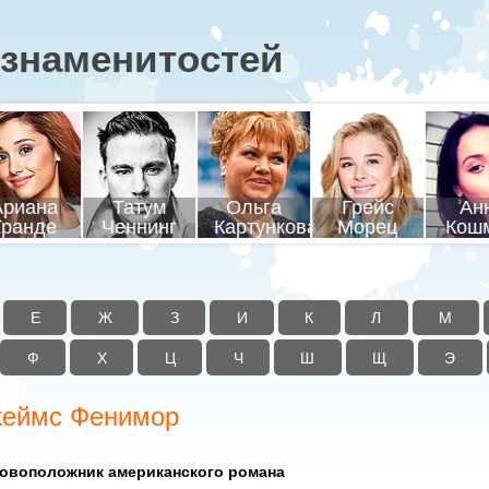
знаменитостей
соцкий
Адольф
Гагарин
Кала
адимир
Ванга
Гитлер
Юрий
Миха
Е
Ж
З
И
К
Л
М
Ф
Х
Ц
Ч
Ш
Щ
Э
жеймс Фенимор
овоположник американского романа