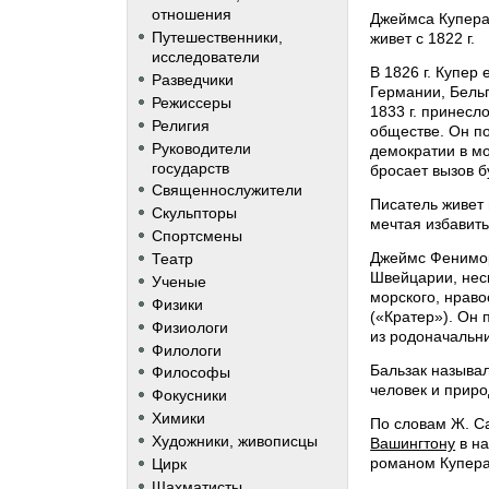
отношения
Джеймса Купера
Путешественники,
живет с 1822 г.
исследователи
В 1826 г. Купер
Разведчики
Германии, Бель
Режиссеры
1833 г. принесл
Религия
обществе. Он п
Руководители
демократии в мо
государств
бросает вызов б
Священнослужители
Писатель живет 
Скульпторы
мечтая избавить
Спортсмены
Джеймс Фенимор
Театр
Швейцарии, нес
Ученые
морского, нрав
Физики
(«Кратер»). Он
Физиологи
из родоначальн
Филологи
Бальзак называ
Философы
человек и приро
Фокусники
Химики
По словам Ж. С
Художники, живописцы
Вашингтону
в на
романом Купера
Цирк
Шахматисты