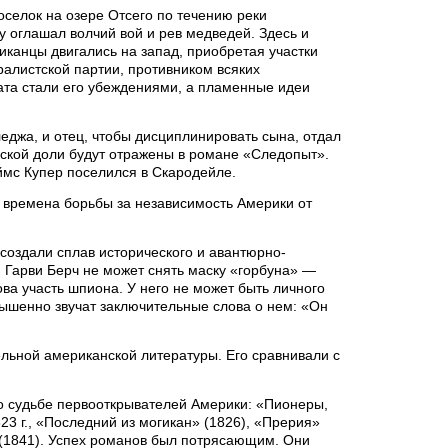
селок на озере Отсего по течению реки
у оглашал волчий вой и рев медведей. Здесь и
иканцы двигались на запад, приобретая участки
алистской партии, противником всяких
ната стали его убеждениями, а пламенные идеи
еджа, и отец, чтобы дисциплинировать сына, отдал
сской доли будут отражены в романе «Следопыт».
ймс Купер поселился в Скародейле.
 времена борьбы за независимость Америки от
создали сплав исторического и авантюрно-
 Гарви Берч не может снять маску «горбуна» —
ва участь шпиона. У него не может быть личного
вышенно звучат заключительные слова о нем: «Он
ельной американской литературы. Его сравнивали с
 о судьбе первооткрывателей Америки: «Пионеры,
3 г., «Последний из могикан» (1826), «Прерия»
 (1841). Успех романов был потрясающим. Они