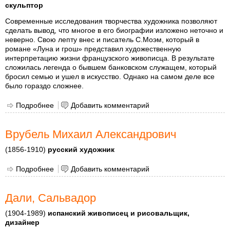
скульптор
Современные исследования творчества художника позволяют
сделать вывод, что многое в его биографии изложено неточно и
неверно. Свою лепту внес и писатель С.Моэм, который в
романе «Луна и грош» представил художественную
интерпретацию жизни французского живописца. В результате
сложилась легенда о бывшем банковском служащем, который
бросил семью и ушел в искусство. Однако на самом деле все
было гораздо сложнее.
Подробнее
о Гоген, Поль Эжен Анри
Добавить комментарий
Врубель Михаил Александрович
(1856-1910)
русский художник
Подробнее
о Врубель Михаил Александрович
Добавить комментарий
Дали, Сальвадор
(1904-1989)
испанский живописец и рисовальщик,
дизайнер