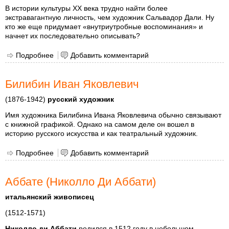
В истории культуры XX века трудно найти более
экстравагантную личность, чем художник Сальвадор Дали. Ну
кто же еще придумает «внутриутробные воспоминания» и
начнет их последовательно описывать?
Подробнее
о Дали, Сальвадор
Добавить комментарий
Билибин Иван Яковлевич
(1876-1942)
русский художник
Имя художника Билибина Ивана Яковлевича обычно связывают
с книжной графикой. Однако на самом деле он вошел в
историю русского искусства и как театральный художник.
Подробнее
о Билибин Иван Яковлевич
Добавить комментарий
Аббате (Николло Ди Аббати)
итальянский живописец
(1512-1571)
Николло ди Аббати
родился в 1512 году в небольшом