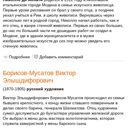
итальянском городе Модена в семье искусного живописца.
Первые уроки рисования он брал у своего отца, а позднее
уехал учиться в Рим, в школу живописи. Вернувшись через
несколько лет в родной город, Николло начал работать, как и
его отец, в жанре стенной живописи. Первые из своих больших,
до нас по большей части не дошедших работ он создал в
Модене, где в здании муниципалитета и в музее
изобразительных искусств до сих пор можно увидеть его
стенную живопись.
Подробнее
о Аббате (Николло Ди Аббати)
Добавить комментарий
Борисов-Мусатов Виктор
Элышдифорович
(1870-1905)
русский художник
Виктор Элышдифорович Борисов-Мусатов происходил из семьи
бывшего крепостного, к концу жизни ставшего поверенным в
делах своего барина, генерала Шахматова. Отец художника
сумел дослужиться до бухгалтера управления железной дороги.
Он выбрал в жены дочь мастера-золотопечатника, которая
служила камеристкой у жены барского сына.