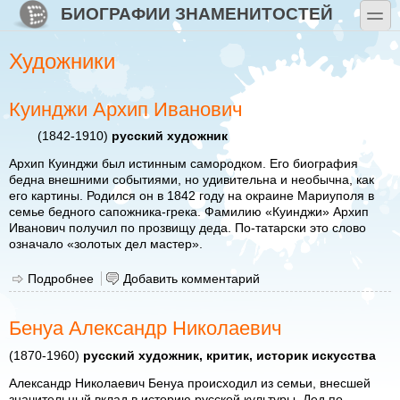
Перейти к основному содержанию
Skip to search
БИОГРАФИИ ЗНАМЕНИТОСТЕЙ
toggle
Художники
Куинджи Архип Иванович
(1842-1910)
русский художник
Архип Куинджи был истинным самородком. Его биография
бедна внешними событиями, но удивительна и необычна, как
его картины. Родился он в 1842 году на окраине Мариуполя в
семье бедного сапожника-грека. Фамилию «Куинджи» Архип
Иванович получил по прозвищу деда. По-татарски это слово
означало «золотых дел мастер».
Подробнее
о Куинджи Архип Иванович
Добавить комментарий
Бенуа Александр Николаевич
(1870-1960)
русский художник, критик, историк искусства
Александр Николаевич Бенуа происходил из семьи, внесшей
значительный вклад в историю русской культуры. Дед по