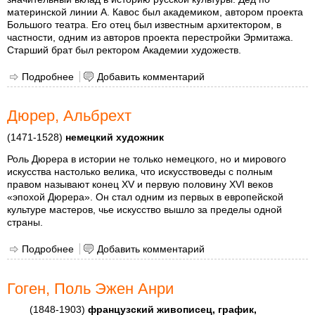
материнской линии А. Кавос был академиком, автором проекта
Большого театра. Его отец был известным архитектором, в
частности, одним из авторов проекта перестройки Эрмитажа.
Старший брат был ректором Академии художеств.
Подробнее
о Бенуа Александр Николаевич
Добавить комментарий
Дюрер, Альбрехт
(1471-1528)
немецкий художник
Роль Дюрера в истории не только немецкого, но и мирового
искусства настолько велика, что искусствоведы с полным
правом называют конец XV и первую половину XVI веков
«эпохой Дюрера». Он стал одним из первых в европейской
культуре мастеров, чье искусство вышло за пределы одной
страны.
Подробнее
о Дюрер, Альбрехт
Добавить комментарий
Гоген, Поль Эжен Анри
(1848-1903)
французский живописец, график,